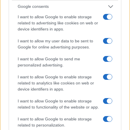
λογοτεχνίας. Έχει γράψει τα μυθιστορήματα
Google consents
Gone to the Forest και The Longshot, τα οποία
ήταν φιναλίστ για το λογοτεχνικό βραβείο New
I want to allow Google to enable storage
related to advertising like cookies on web or
York Public Library’s Young Lions. Έχει λάβει
device identifiers in apps.
επίσης υποτροφία από το Ίδρυμα Lannan.
I want to allow my user data to be sent to
Google for online advertising purposes.
Είναι τακτική συνεργάτιδα στο Frieze ενώ
επίσης κείμενά της έχουν δημοσιευτεί στα
I want to allow Google to send me
ακόλουθα έντυπα: The New York Times, The
personalized advertising.
Guardian, Granta, BOMB, Triple Canopy. Ζει στη
I want to allow Google to enable storage
Νέα Υόρκη.
related to analytics like cookies on web or
device identifiers in apps.
I want to allow Google to enable storage
related to functionality of the website or app.
Μυθιστόρημα
I want to allow Google to enable storage
ΕΝΑΣ ΧΩΡΙΣΜΟΣ
related to personalization.