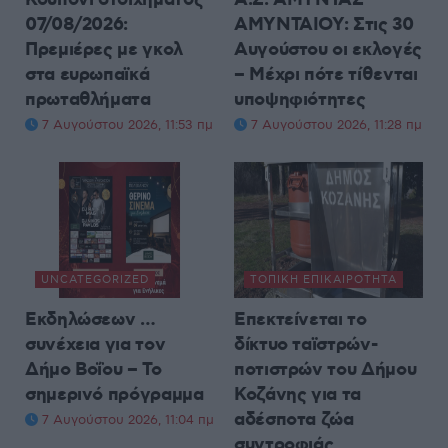
Κουπόνι στοιχήματος
Α.Σ. ΑΜΥΝΤΑΣ
07/08/2026:
ΑΜΥΝΤΑΙΟΥ: Στις 30
Πρεμιέρες με γκολ
Αυγούστου οι εκλογές
στα ευρωπαϊκά
– Μέχρι πότε τίθενται
πρωταθλήματα
υποψηφιότητες
7 Αυγούστου 2026, 11:53 πμ
7 Αυγούστου 2026, 11:28 πμ
UNCATEGORIZED
ΤΟΠΙΚΉ ΕΠΙΚΑΙΡΌΤΗΤΑ
Εκδηλώσεων …
Επεκτείνεται το
συνέχεια για τον
δίκτυο ταϊστρών-
Δήμο Βοΐου – Το
ποτιστρών του Δήμου
σημερινό πρόγραμμα
Κοζάνης για τα
αδέσποτα ζώα
7 Αυγούστου 2026, 11:04 πμ
συντροφιάς