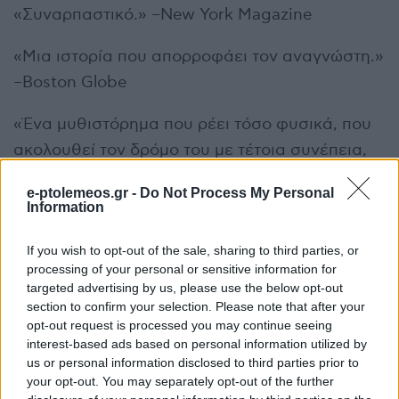
«Συναρπαστικό.» –New York Magazine
«Μια ιστορία που απορροφάει τον αναγνώστη.»
–Boston Globe
«Ένα μυθιστόρημα που ρέει τόσο φυσικά, που
ακολουθεί τον δρόμο του με τέτοια συνέπεια,
ώστε ακόμη και οι μικρές παρεκβάσεις έχουν τη
e-ptolemeos.gr -
Do Not Process My Personal
σημασία τους. Υπέροχο.» –Karl Ove
Information
Knausgaard, συγγραφέας της σειράς
If you wish to opt-out of the sale, sharing to third parties, or
μυθιστορημάτων Ο αγώνας μου
processing of your personal or sensitive information for
targeted advertising by us, please use the below opt-out
«Ένα μυθιστόρημα βραδείας καύσεως που
section to confirm your selection. Please note that after your
συγκεντρώνει τη μεγάλη του δυναμική μέσα
opt-out request is processed you may continue seeing
interest-based ads based on personal information utilized by
από προσεκτική παρατήρηση και την άρνηση να
us or personal information disclosed to third parties prior to
αποδεχτεί παλιές και πολυφορεμένες
your opt-out. You may separately opt-out of the further
αφηγήσεις για την αγάπη και την απώλεια.» –