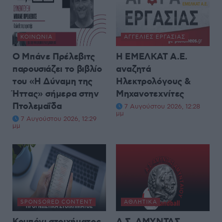
ΚΟΙΝΩΝΊΑ
ΑΓΓΕΛΊΕΣ ΕΡΓΑΣΊΑΣ
Ο Μπάνε Πρέλεβιτς
Η ΕΜΕΛΚΑΤ Α.Ε.
παρουσιάζει το βιβλίο
αναζητά
του «Η Δύναμη της
Ηλεκτρολόγους &
Ήττας» σήμερα στην
Μηχανοτεχνίτες
Πτολεμαΐδα
7 Αυγούστου 2026, 12:28
μμ
7 Αυγούστου 2026, 12:29
μμ
SPONSORED CONTENT
ΑΘΛΗΤΙΚΆ