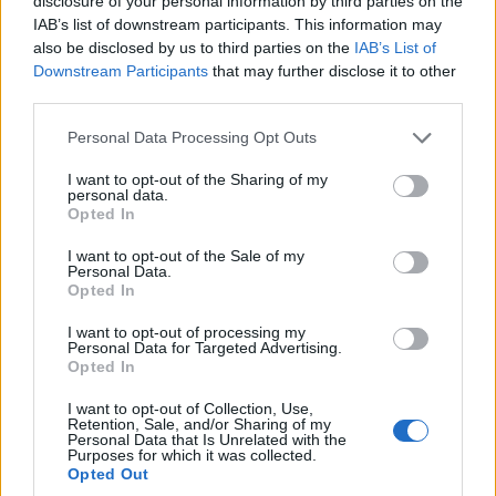
disclosure of your personal information by third parties on the
IAB’s list of downstream participants. This information may
Jenny Offill, συγγραφέας του μυθιστορήματος
also be disclosed by us to third parties on the
IAB’s List of
Dept. Of Speculation
Downstream Participants
that may further disclose it to other
third parties.
«Το καμένο τοπίο, η εξαφάνιση ενός άντρα, ο
Please note that this website/app uses one or more Google
Personal Data Processing Opt Outs
ευφυέστατα ψυχρός, ακριβής και παρόλα αυτά
services and may gather and store information including but
απειλητικός και ταραγμένος τόνος της
not limited to your visit or usage behaviour. You may click to
I want to opt-out of the Sharing of my
personal data.
grant or deny consent to Google and its third-party tags to
αφηγήτριας κάνουν το βιβλίο ένα απολύτως
Opted In
use your data for below specified purposes in below Google
μαγευτικό έργο τέχνης.» –Rachel Kushner,
consent section.
I want to opt-out of the Sale of my
Personal Data.
συγγραφέας του μυθιστορήματος Τα
Opted In
φλογοβόλα
I want to opt-out of processing my
Personal Data for Targeted Advertising.
Opted In
I want to opt-out of Collection, Use,
Ποια είναι η
Katie
K
itamura
Retention, Sale, and/or Sharing of my
Personal Data that Is Unrelated with the
Purposes for which it was collected.
Η Katie Kitamura είναι πεζογράφος και κριτικός
Opted Out