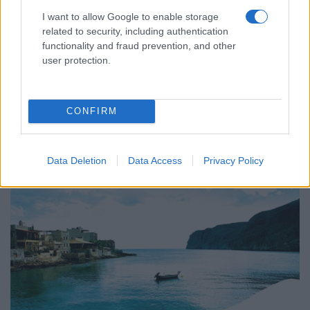
Katie Kitamura
Της
I want to allow Google to enable storage
related to security, including authentication
functionality and fraud prevention, and other
Εκδόσεις ΚΕΔΡΟΣ
user protection.
(Μετάφραση: Γιώργος Μαραγκός)
CONFIRM
Data Deletion
Data Access
Privacy Policy