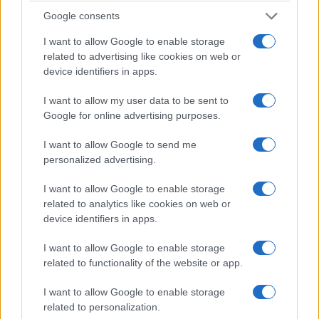
Google consents
Επιπρόσθετα, η Δράση «Επιχειρηματική
I want to allow Google to enable storage
Ανάκαμψη» αφορά στην ενίσχυση
related to advertising like cookies on web or
device identifiers in apps.
υφιστάμενων Πολύ Μικρών, Μικρών και
Μεσαίων Επιχειρήσεων με ποσοστό
I want to allow my user data to be sent to
Google for online advertising purposes.
επιχορήγησης 70% (80% για την κατηγορία
προσωπικού) για την υλοποίηση έργων από
I want to allow Google to send me
25.000 έως 300.000 ευρώ π.χ. κτηριακά,
personalized advertising.
εξοπλισμός, λογισμικό, συμβουλευτικές
I want to allow Google to enable storage
υπηρεσίες, προώθηση-προβολή, πιστοποιήσεις,
related to analytics like cookies on web or
device identifiers in apps.
πρόσληψη νέου προσωπικού, κ.λ.π.).
I want to allow Google to enable storage
Kαι οι δύο Δράσεις διέπονται από το καθεστώς
related to functionality of the website or app.
De minimis και συγχρηματοδοτούνται από την
I want to allow Google to enable storage
Ευρωπαϊκή Ένωση (Ευρωπαϊκό Ταμείο
related to personalization.
Περιφερειακής Ανάπτυξης – ΕΤΠΑ), με χρήση