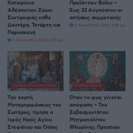
Καταφύγιο
Προϊόντων Βοΐου –
Αδέσποτων Ζώων
Έως 23 Αυγούστου οι
Συντροφιάς κάθε
αιτήσεις συμμετοχής
Δευτέρα, Τετάρτη και
6 Αυγούστου 2026, 5:09 μμ
Παρασκευή
6 Αυγούστου 2026, 6:00 μμ
ΤΟΠΙΚΉ ΕΠΙΚΑΙΡΌΤΗΤΑ
ΑΡΘΡΟΓΡΑΦΊΑ
Την εορτή
Όταν το φως γίνεται
Μεταμορφώσεως του
απόφαση – Του
Σωτήρος, τίμησε ο
Σεβασμιωτάτου
Ιερός Ναός Αγίου
Μητροπολίτου
Στεφάνου και Οσίας
Φλωρίνης, Πρεσπών