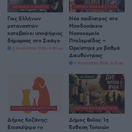
ΔΙΕΘΝΕΊΣ ΕΙΔΉΣΕΙΣ
ΤΟΠΙΚΉ ΕΠΙΚΑΙΡΌΤΗΤΑ
Γιος Ελλήνων
Νέα παιδίατρος στο
μεταναστών
Μποδοσάκειο
κατεβαίνει υποψήφιος
Νοσοκομείο
δήμαρχος στο Σικάγο
Πτολεμαΐδας –
Ορκίστηκε με βαθμό
6 Αυγούστου 2026, 6:30 μμ
Διευθύντριας
6 Αυγούστου 2026, 6:15 μμ
ΤΟΠΙΚΉ ΕΠΙΚΑΙΡΌΤΗΤΑ
ΤΟΠΙΚΉ ΕΠΙΚΑΙΡΌΤΗΤΑ
Δήμος Κοζάνης:
Δήμος Βοΐου: 1η
Επισκέψιμο το
Έκθεση Τοπικών