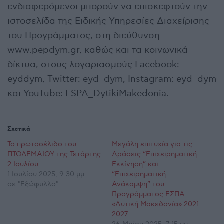
ενδιαφερόμενοι μπορούν να επισκεφτούν την
ιστοσελίδα της Ειδικής Υπηρεσίες Διαχείρισης
του Προγράμματος, στη διεύθυνση
www.pepdym.gr, καθώς και τα κοινωνικά
δίκτυα, στους λογαριασμούς Facebook:
eyddym, Twitter: eyd_dym, Instagram: eyd_dym
και YouTube: ESPA_DytikiMakedonia.
Σχετικά
Το πρωτοσέλιδο του
Μεγάλη επιτυχία για τις
ΠΤΟΛΕΜΑΙΟΥ της Τετάρτης
Δράσεις “Επιχειρηματική
2 Ιουλίου
Εκκίνηση” και
1 Ιουλίου 2025, 9:30 μμ
“Επιχειρηματική
σε "Εξώφυλλο"
Ανάκαμψη” του
Προγράμματος ΕΣΠΑ
«Δυτική Μακεδονία» 2021-
2027