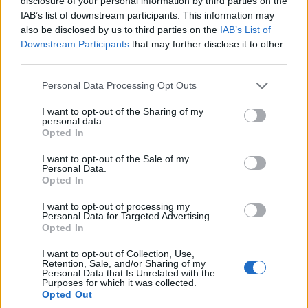
disclosure of your personal information by third parties on the
Προσκλήσεων των δύο Δράσεων.
IAB’s list of downstream participants. This information may
also be disclosed by us to third parties on the
IAB’s List of
Downstream Participants
that may further disclose it to other
third parties.
Επισημαίνεται ότι, η Δράση «Επιχειρηματική
Please note that this website/app uses one or more Google
Personal Data Processing Opt Outs
Εκκίνηση» αφορά στην ενίσχυση νέων και υπό
services and may gather and store information including but
not limited to your visit or usage behaviour. You may click to
I want to opt-out of the Sharing of my
σύσταση Πολύ Μικρών, Μικρών και Μεσαίων
personal data.
grant or deny consent to Google and its third-party tags to
Opted In
Επιχειρήσεων με ποσοστό επιχορήγησης 70%
use your data for below specified purposes in below Google
consent section.
(80% για την κατηγορία προσωπικού) για την
I want to opt-out of the Sale of my
Personal Data.
υλοποίηση έργων διάρκειας 24 μηνών από
Opted In
15.000 έως 250.000 ευρώ και με ευρεία γκάμα
I want to opt-out of processing my
δαπανών (π.χ. κτηριακά, εξοπλισμός, λογισμικό,
Personal Data for Targeted Advertising.
Opted In
συμβουλευτικές υπηρεσίες, προώθηση-
I want to opt-out of Collection, Use,
προβολή, πιστοποιήσεις, πρόσληψη νέου
Retention, Sale, and/or Sharing of my
Personal Data that Is Unrelated with the
προσωπικού, κ.λ.π.).
Purposes for which it was collected.
Opted Out