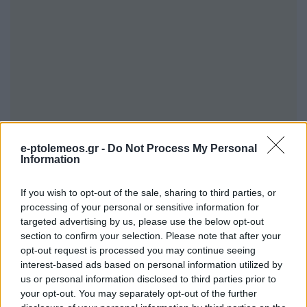
e-ptolemeos.gr -
Do Not Process My Personal
Information
If you wish to opt-out of the sale, sharing to third parties, or
processing of your personal or sensitive information for
targeted advertising by us, please use the below opt-out
section to confirm your selection. Please note that after your
opt-out request is processed you may continue seeing
Υπενθυμίζεται ότι, πρόσφατα στις 13/6/2025
interest-based ads based on personal information utilized by
εκδόθηκε νέα επικαιροποιημένο αρχείο συχνών
us or personal information disclosed to third parties prior to
your opt-out. You may separately opt-out of the further
ερωτήσεων-απαντήσεων επί των Αναλυτικών