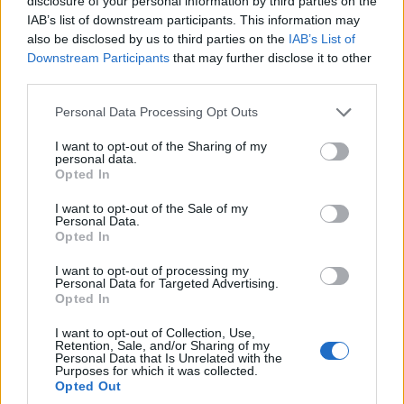
disclosure of your personal information by third parties on the
IAB’s list of downstream participants. This information may
also be disclosed by us to third parties on the
IAB’s List of
Downstream Participants
that may further disclose it to other
third parties.
Please note that this website/app uses one or more Google
Personal Data Processing Opt Outs
services and may gather and store information including but
not limited to your visit or usage behaviour. You may click to
I want to opt-out of the Sharing of my
personal data.
grant or deny consent to Google and its third-party tags to
Opted In
use your data for below specified purposes in below Google
ΜΟΥΣΙΚΈΣ ΕΠΙΛΟΓΈΣ
ΤΟΠΙΚΉ ΕΠΙΚΑΙΡΌΤΗΤΑ
consent section.
I want to opt-out of the Sale of my
Personal Data.
Οι μουσικές επιλογές
«Ταξίδι στο όνειρο»
Opted In
του e-ptolemeos.gr:
με το trio Anima από
Julio Iglesias – Du Bist
τον Μορφωτικό Όμιλο
I want to opt-out of processing my
Personal Data for Targeted Advertising.
Die Sonne In Meinen
Βελβεντού
Opted In
Augen (1973)
5 Αυγούστου 2026, 8:34 μμ
I want to opt-out of Collection, Use,
5 Αυγούστου 2026, 9:00 μμ
Retention, Sale, and/or Sharing of my
Personal Data that Is Unrelated with the
Purposes for which it was collected.
Opted Out