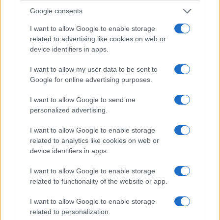
Google consents
I want to allow Google to enable storage
related to advertising like cookies on web or
ΑΘΛΗΤΙΚΆ
ΠΡΟΤΆΣΕΙΣ
device identifiers in apps.
Γνωρίστε τους
Δείτε το νέο
I want to allow my user data to be sent to
φετινούς
φυλλάδιο προσφορών
Google for online advertising purposes.
Πρωταθλητές του ΓΑΣ
του super market
Εορδαίας: Κατερίνα
ΕΔΕΜ στην
I want to allow Google to send me
Φαρμάκη
Πτολεμαΐδα –
personalized advertising.
Συμφέρει… λόγω
5 Αυγούστου 2026, 8:02 μμ
I want to allow Google to enable storage
τιμής!
related to analytics like cookies on web or
5 Αυγούστου 2026, 7:38 μμ
device identifiers in apps.
I want to allow Google to enable storage
related to functionality of the website or app.
I want to allow Google to enable storage
related to personalization.