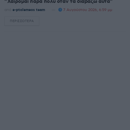
“Χαίρομαι πάρα πολύ όταν τα διαβάζω αυτά”
από
e-ptolemeos team
7 Αυγούστου 2026, 6:59 μμ
ΠΕΡΙΣΣΌΤΕΡΑ
DETAILS