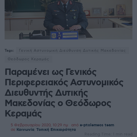
Tags:
Γενική Αστυνομική Διεύθυνση Δυτικής Μακεδονίας
Θεόδωρος Κεραμάς
Παραμένει ως Γενικός
Περιφερειακός Αστυνομικός
Διευθυντής Δυτικής
Μακεδονίας ο Θεόδωρος
Κεραμάς
5 Φεβρουαρίου 2020, 10:29 πμ
από
e-ptolemeos team
σε
Κοινωνία
,
Τοπική Επικαιρότητα
Reading Time: 1 min read