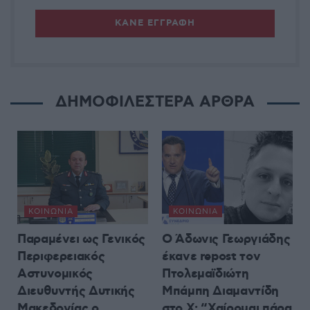
ΔΗΜΟΦΙΛΕΣΤΕΡΑ ΑΡΘΡΑ
ΚΟΙΝΩΝΊΑ
ΚΟΙΝΩΝΊΑ
Παραμένει ως Γενικός
Ο Άδωνις Γεωργιάδης
Περιφερειακός
έκανε repost τον
Αστυνομικός
Πτολεμαϊδιώτη
Διευθυντής Δυτικής
Μπάμπη Διαμαντίδη
Μακεδονίας ο
στο X: “Χαίρομαι πάρα