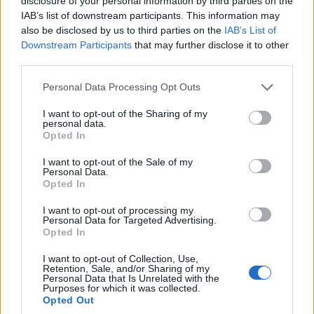
disclosure of your personal information by third parties on the
IAB’s list of downstream participants. This information may
also be disclosed by us to third parties on the
IAB’s List of
Downstream Participants
that may further disclose it to other
third parties.
Please note that this website/app uses one or more Google
Personal Data Processing Opt Outs
services and may gather and store information including but
not limited to your visit or usage behaviour. You may click to
I want to opt-out of the Sharing of my
personal data.
grant or deny consent to Google and its third-party tags to
Opted In
use your data for below specified purposes in below Google
consent section.
I want to opt-out of the Sale of my
Personal Data.
Opted In
I want to opt-out of processing my
Personal Data for Targeted Advertising.
Opted In
I want to opt-out of Collection, Use,
Retention, Sale, and/or Sharing of my
Personal Data that Is Unrelated with the
Purposes for which it was collected.
Opted Out