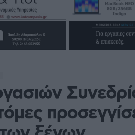
γασιών Συνεδρί
τόμες προσεγγίσ
 των ξένων