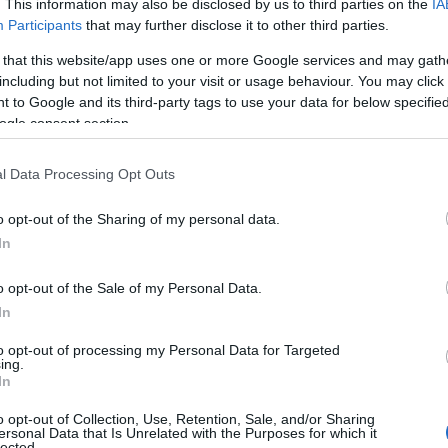
. This information may also be disclosed by us to third parties on the
IA
Participants
that may further disclose it to other third parties.
 that this website/app uses one or more Google services and may gath
including but not limited to your visit or usage behaviour. You may click 
 to Google and its third-party tags to use your data for below specifi
ogle consent section.
l Data Processing Opt Outs
πιτυχία ολοκληρώθηκαν οι εργασίες του Συνεδρίου 
o opt-out of the Sharing of my personal data.
οσεγγίσεις στη διδασκαλία των Ξένων Γλωσσών», 
In
πό τα Τμήματα Γλώσσας Φιλολογίας και Πολιτισμο
ωρών, Ελληνικής Φιλολογίας, του Δημοκρίτειου
o opt-out of the Sale of my Personal Data.
Θράκης, το Παιδαγωγικό Τμήμα Δημοτικής Εκπαίδε
In
Δυτικής Μακεδονίας, τη Σχολή Ξένων Γλωσσών και 
to opt-out of processing my Personal Data for Targeted
ing.
σας και Μετάφρασης του Κρατικού Πανεπιστημίου 
In
ις 25-27 Μαΐου 2018 στην Κομοτηνή.
o opt-out of Collection, Use, Retention, Sale, and/or Sharing
ersonal Data that Is Unrelated with the Purposes for which it
lected.