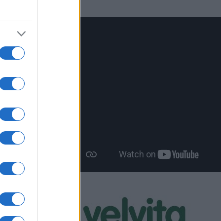
δράσεων
ιστήμιο
 Μέσω του
ευνητικά
ικά