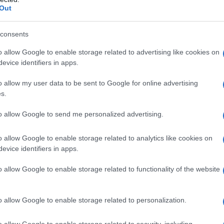
Out
consents
o allow Google to enable storage related to advertising like cookies on
evice identifiers in apps.
o allow my user data to be sent to Google for online advertising
s.
to allow Google to send me personalized advertising.
o allow Google to enable storage related to analytics like cookies on
οργανώθηκε στο πλαίσιο της έναρξης υλοποίησης 
evice identifiers in apps.
ία πανεπιστήμια (Δημοκρίτειο Πανεπιστήμιο, Πανεπ
o allow Google to enable storage related to functionality of the website
νίας και Κρατικό Πανεπιστήμιο της Μαριούπολης).
 και διαπανεπιστημιακού διαλόγου που διεξήχθη,
αινοτόμες απόψεις, παρουσιάστηκαν σύγχρονα ερ
o allow Google to enable storage related to personalization.
πήρξε αναστοχασμός σε μεθοδολογικά και θεωρητ
o allow Google to enable storage related to security, including