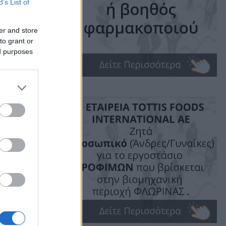
B’s List of
er and store
to grant or
ed purposes
με θέμα
που
ύ
υσης του
τη Σχολή
της