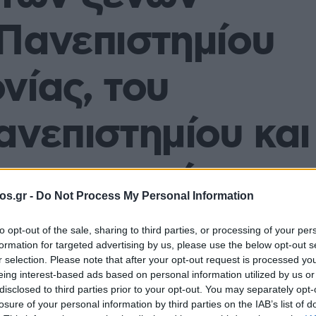
Πανεπιστημίου
νίας, του
ανεπιστημίου και
ανεπιστημίου της
os.gr -
Do Not Process My Personal Information
to opt-out of the sale, sharing to third parties, or processing of your per
formation for targeted advertising by us, please use the below opt-out s
r selection. Please note that after your opt-out request is processed y
eing interest-based ads based on personal information utilized by us or
πική Επικαιρότητα
Reading T
disclosed to third parties prior to your opt-out. You may separately opt-
losure of your personal information by third parties on the IAB’s list of
News
και μάθετε πρώτοι όλες τις ειδήσε