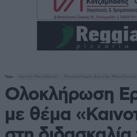
Tags:
Δυτική Μακεδονία
Πανεπιστήμιο Δυτικής Μακεδονίας
Ολοκλήρωση Ερ
με θέμα «Καινο
στη διδασκαλία