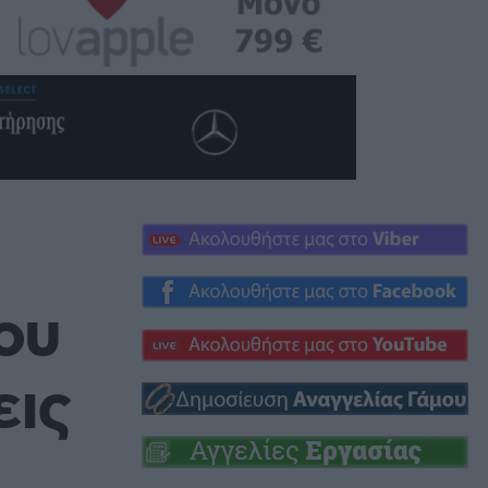
ου
εις