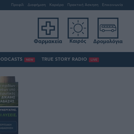
Προφίλ
Διαφήμιση
Καριέρα
Πρακτική Άσκηση
Επικοινωνία
PODCASTS
TRUE STORY RADIO
NEW
LIVE