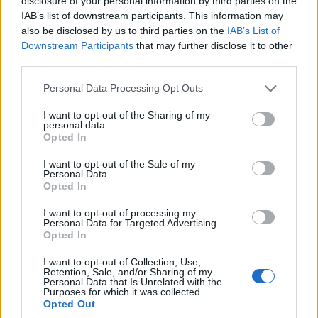
disclosure of your personal information by third parties on the
IAB’s list of downstream participants. This information may
also be disclosed by us to third parties on the
IAB’s List of
Downstream Participants
that may further disclose it to other
third parties.
Please note that this website/app uses one or more Google
Personal Data Processing Opt Outs
services and may gather and store information including but
not limited to your visit or usage behaviour. You may click to
I want to opt-out of the Sharing of my
personal data.
grant or deny consent to Google and its third-party tags to
Opted In
use your data for below specified purposes in below Google
consent section.
I want to opt-out of the Sale of my
Personal Data.
Opted In
I want to opt-out of processing my
Personal Data for Targeted Advertising.
Opted In
I want to opt-out of Collection, Use,
Retention, Sale, and/or Sharing of my
Personal Data that Is Unrelated with the
Purposes for which it was collected.
Opted Out