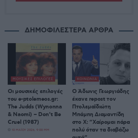
ΔΗΜΟΦΙΛΕΣΤΕΡΑ ΑΡΘΡΑ
ΜΟΥΣΙΚΈΣ ΕΠΙΛΟΓΈΣ
ΚΟΙΝΩΝΊΑ
Οι μουσικές επιλογές
Ο Άδωνις Γεωργιάδης
του e-ptolemeos.gr:
έκανε repost τον
The Judds (Wynonna
Πτολεμαϊδιώτη
& Naomi) – Don’t Be
Μπάμπη Διαμαντίδη
Cruel (1987)
στο X: “Χαίρομαι πάρα
πολύ όταν τα διαβάζω
10 ΜΑΪ́ΟΥ 2026, 9:00 ΜΜ
αυτά”