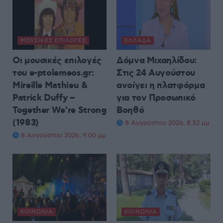
ΜΟΥΣΙΚΈΣ ΕΠΙΛΟΓΈΣ
ΕΛΛΆΔΑ
Οι μουσικές επιλογές
Δόμνα Μιχαηλίδου:
του e-ptolemeos.gr:
Στις 24 Αυγούστου
Mireille Mathieu &
ανοίγει η πλατφόρμα
Patrick Duffy –
για τον Προσωπικό
Together We’re Strong
Βοηθό
(1983)
8 Αυγούστου 2026, 8:32 μμ
8 Αυγούστου 2026, 9:00 μμ
ΚΟΙΝΩΝΊΑ
ΚΟΙΝΩΝΊΑ