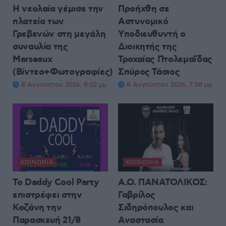
Η νεολαία γέμισε την
Προήχθη σε
πλατεία των
Αστυνομικό
Γρεβενών στη μεγάλη
Υποδιευθυντή ο
συναυλία της
Διοικητής της
Marseaux
Τροχαίας Πτολεμαΐδας
(Βίντεο+Φωτογραφίες)
Σπύρος Τάσιος
8 Αυγούστου 2026, 8:02 μμ
8 Αυγούστου 2026, 7:38 μμ
ΚΟΙΝΩΝΊΑ
ΚΟΙΝΩΝΊΑ
Το Daddy Cool Party
Α.Ο. ΠΑΝΑΤΟΛΙΚΟΣ:
επιστρέφει στην
Γαβρίλος
Κοζάνη την
Σιδηρόπουλος και
Παρασκευή 21/8
Αναστασία