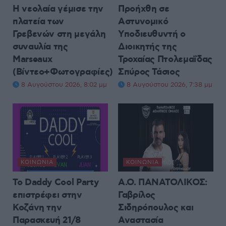
Η νεολαία γέμισε την
Προήχθη σε
πλατεία των
Αστυνομικό
Γρεβενών στη μεγάλη
Υποδιευθυντή ο
συναυλία της
Διοικητής της
Marseaux
Τροχαίας Πτολεμαΐδας
(Βίντεο+Φωτογραφίες)
Σπύρος Τάσιος
8 Αυγούστου 2026, 8:02 μμ
8 Αυγούστου 2026, 7:38 μμ
ΚΟΙΝΩΝΊΑ
ΚΟΙΝΩΝΊΑ
Το Daddy Cool Party
Α.Ο. ΠΑΝΑΤΟΛΙΚΟΣ:
επιστρέφει στην
Γαβρίλος
Κοζάνη την
Σιδηρόπουλος και
Παρασκευή 21/8
Αναστασία