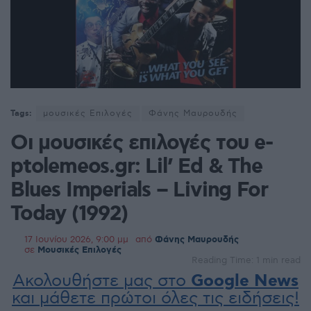
Tags:
μουσικές Επιλογές
Φάνης Μαυρουδής
Οι μουσικές επιλογές του e-
ptolemeos.gr: Lil’ Ed & The
Blues Imperials – Living For
Today (1992)
17 Ιουνίου 2026, 9:00 μμ
από
Φάνης Μαυρουδής
σε
Μουσικές Επιλογές
Reading Time: 1 min read
Ακολουθήστε μας στο
Google News
και μάθετε πρώτοι όλες τις ειδήσεις!