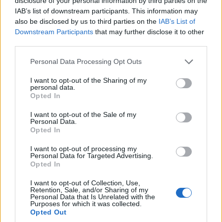
disclosure of your personal information by third parties on the
IAB’s list of downstream participants. This information may
also be disclosed by us to third parties on the
IAB’s List of
Downstream Participants
that may further disclose it to other
third parties.
Please note that this website/app uses one or more Google
Personal Data Processing Opt Outs
services and may gather and store information including but
not limited to your visit or usage behaviour. You may click to
I want to opt-out of the Sharing of my
personal data.
grant or deny consent to Google and its third-party tags to
Opted In
use your data for below specified purposes in below Google
consent section.
I want to opt-out of the Sale of my
Personal Data.
Opted In
I want to opt-out of processing my
Personal Data for Targeted Advertising.
Opted In
I want to opt-out of Collection, Use,
Retention, Sale, and/or Sharing of my
Personal Data that Is Unrelated with the
Purposes for which it was collected.
Opted Out