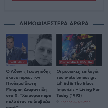
ΔΗΜΟΦΙΛΕΣΤΕΡΑ ΑΡΘΡΑ
ΚΟΙΝΩΝΊΑ
ΜΟΥΣΙΚΈΣ ΕΠΙΛΟΓΈΣ
Ο Άδωνις Γεωργιάδης
Οι μουσικές επιλογές
έκανε repost τον
του e-ptolemeos.gr:
Πτολεμαϊδιώτη
Lil’ Ed & The Blues
Μπάμπη Διαμαντίδη
Imperials – Living For
στο X: “Χαίρομαι πάρα
Today (1992)
πολύ όταν τα διαβάζω
17 ΙΟΥΝΊΟΥ 2026, 9:00 ΜΜ
αυτά”