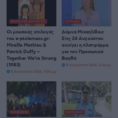
ΜΟΥΣΙΚΈΣ ΕΠΙΛΟΓΈΣ
ΕΛΛΆΔΑ
Οι μουσικές επιλογές
Δόμνα Μιχαηλίδου:
του e-ptolemeos.gr:
Στις 24 Αυγούστου
Mireille Mathieu &
ανοίγει η πλατφόρμα
Patrick Duffy –
για τον Προσωπικό
Together We’re Strong
Βοηθό
(1983)
8 Αυγούστου 2026, 8:32 μμ
8 Αυγούστου 2026, 9:00 μμ
ΚΟΙΝΩΝΊΑ
ΚΟΙΝΩΝΊΑ