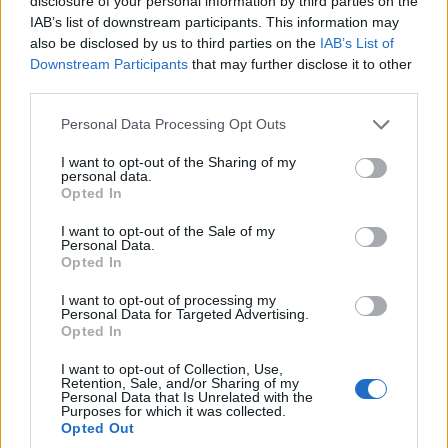
disclosure of your personal information by third parties on the
IAB’s list of downstream participants. This information may
also be disclosed by us to third parties on the
IAB’s List of
Downstream Participants
that may further disclose it to other
third parties.
Please note that this website/app uses one or more Google
Personal Data Processing Opt Outs
services and may gather and store information including but
not limited to your visit or usage behaviour. You may click to
I want to opt-out of the Sharing of my
personal data.
grant or deny consent to Google and its third-party tags to
Opted In
use your data for below specified purposes in below Google
consent section.
I want to opt-out of the Sale of my
Personal Data.
Opted In
I want to opt-out of processing my
Personal Data for Targeted Advertising.
Opted In
I want to opt-out of Collection, Use,
Retention, Sale, and/or Sharing of my
Personal Data that Is Unrelated with the
Purposes for which it was collected.
Opted Out