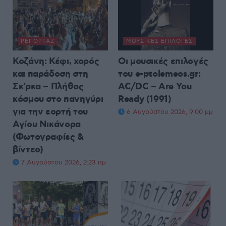
ΡΕΠΟΡΤΆΖ
ΜΟΥΣΙΚΈΣ ΕΠΙΛΟΓΈΣ
Κοζάνη: Κέφι, χορός
Οι μουσικές επιλογές
και παράδοση στη
του e-ptolemeos.gr:
Σκ’ρκα – Πλήθος
AC/DC – Are You
κόσμου στο πανηγύρι
Ready (1991)
για την εορτή του
6 Αυγούστου 2026, 9:00 μμ
Αγίου Νικάνορα
(Φωτογραφίες &
βίντεο)
7 Αυγούστου 2026, 2:23 πμ