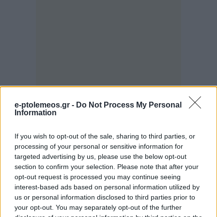
e-ptolemeos.gr -
Do Not Process My Personal
Στην Ακρινή υπήρξε άμεση επέμβαση στο
Information
δρόμο που οδηγεί στη γέφυρα της ΔΕΗ, με
πολλά φερτά υλικά να δημιουργούν σοβαρά
If you wish to opt-out of the sale, sharing to third parties, or
processing of your personal or sensitive information for
ζητήματα, ενώ σε όλο το κομμάτι της περιοχής
targeted advertising by us, please use the below opt-out
Σαριγκιόλ Η τα πράγματα ήταν εξαιρετικά
section to confirm your selection. Please note that after your
δύσκολα τις βραδινές ώρες
opt-out request is processed you may continue seeing
interest-based ads based on personal information utilized by
us or personal information disclosed to third parties prior to
Από το δίκτυο σταθμών του Δήμου Κοζάνης και
your opt-out. You may separately opt-out of the further
της ΠΕ Κοζάνης κατεγράφησαν όγκοι νερού