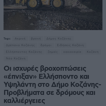
Tags:
Ακρινή
βροχή
Δήμος Κοζάνης
Δρέπανο Κοζάνης
δρόμοι
Ειδήσεις Κοζάνη
Ελλήσποντος Κοζάνης
ζημιές
κακοκαιρία
Κοζάνη
Νέα Κοζάνη
Οι ισχυρές βροχοπτώσεις
«έπνιξαν» Ελλήσποντο και
Υψηλάντη στο Δήμο Κοζάνης-
Προβλήματα σε δρόμους και
καλλιέργειες