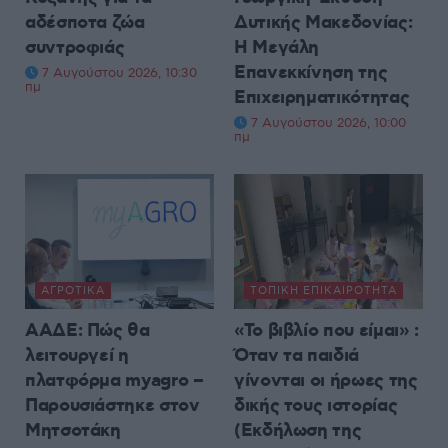
αδέσποτα ζώα
Δυτικής Μακεδονίας:
συντροφιάς
Η Μεγάλη
Επανεκκίνηση της
7 Αυγούστου 2026, 10:30
πμ
Επιχειρηματικότητας
7 Αυγούστου 2026, 10:00
πμ
ΑΓΡΟΤΙΚΆ
ΤΟΠΙΚΉ ΕΠΙΚΑΙΡΌΤΗΤΑ
ΑΑΔΕ: Πώς θα
«Το βιβλίο που είμαι» :
λειτουργεί η
Όταν τα παιδιά
πλατφόρμα myagro –
γίνονται οι ήρωες της
Παρουσιάστηκε στον
δικής τους ιστορίας
Μητσοτάκη
(Εκδήλωση της