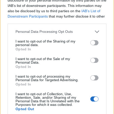
disclosure of your personal information by third parties on the
έως και 85mm στην Κοιλάδα, 60mm στον Άγιο
IAB’s list of downstream participants. This information may
also be disclosed by us to third parties on the
IAB’s List of
Δημήτριο και 51mm στον κάμπο του
Downstream Participants
that may further disclose it to other
Μαυροδενδρίου.
third parties.
Please note that this website/app uses one or more Google
Personal Data Processing Opt Outs
services and may gather and store information including but
not limited to your visit or usage behaviour. You may click to
I want to opt-out of the Sharing of my
personal data.
grant or deny consent to Google and its third-party tags to
Opted In
Σχετικά
use your data for below specified purposes in below Google
consent section.
Κινητοποίηση των
Το πρωτοσέλιδο του
I want to opt-out of the Sale of my
Personal Data.
κατοίκων του Ελλησπόντου
ΠΤΟΛΕΜΑΙΟΥ του
Opted In
– Ζητούν αποκατάσταση
Σαββάτου 13/6
του οδικού δικτύου
12 Ιουνίου 2026, 9:30 μμ
I want to opt-out of processing my
18 Δεκεμβρίου 2024, 4:30 μμ
σε "Εξώφυλλο"
Personal Data for Targeted Advertising.
σε "Τοπική Επικαιρότητα"
Opted In
Αυτοψία της «Κοζάνη
I want to opt-out of Collection, Use,
Τόπος να Ζεις» στις
Retention, Sale, and/or Sharing of my
Personal Data that Is Unrelated with the
περιοχές που επλήγησαν
Purposes for which it was collected.
από τη χθεσινή καταιγίδα
Opted Out
12 Ιουνίου 2026, 6:46 μμ