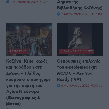
Δημοτικής
7 Αυγούστου 2026, 9:30 πμ
Βιβλιοθήκης Κοζάνης)
7 Αυγούστου 2026, 8:57 πμ
ΡΕΠΟΡΤΆΖ
ΜΟΥΣΙΚΈΣ ΕΠΙΛΟΓΈΣ
Κοζάνη: Κέφι, χορός
Οι μουσικές επιλογές
και παράδοση στη
του e-ptolemeos.gr:
Σκ’ρκα – Πλήθος
AC/DC – Are You
κόσμου στο πανηγύρι
Ready (1991)
για την εορτή του
6 Αυγούστου 2026, 9:00 μμ
Αγίου Νικάνορα
(Φωτογραφίες &
βίντεο)