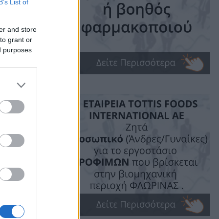
B’s List of
er and store
ime: 1 min read
to grant or
ed purposes
ις!
ν
ρεσίας