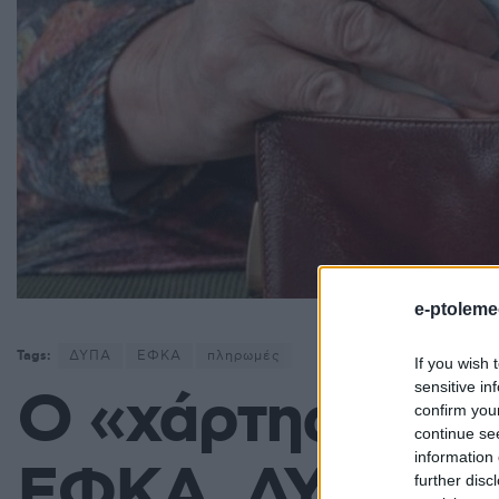
e-ptoleme
Tags:
ΔΥΠΑ
ΕΦΚΑ
πληρωμές
If you wish 
sensitive in
Ο «χάρτης» τω
confirm you
continue se
information 
ΕΦΚΑ, ΔΥΠΑ για
further disc