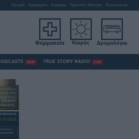
Προφίλ
Διαφήμιση
Καριέρα
Πρακτική Άσκηση
Επικοινωνία
PODCASTS
TRUE STORY RADIO
NEW
LIVE