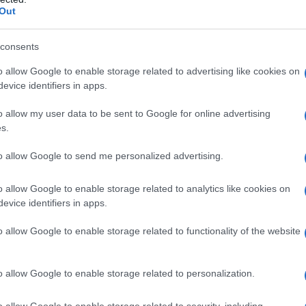
Out
consents
o allow Google to enable storage related to advertising like cookies on
evice identifiers in apps.
o allow my user data to be sent to Google for online advertising
s.
to allow Google to send me personalized advertising.
o allow Google to enable storage related to analytics like cookies on
e-ΕΦΚΑ
 από τον
:
evice identifiers in apps.
o allow Google to enable storage related to functionality of the website
15.437.917,18
32.134
νίου θα καταβληθούν
ευρώ σε
δικ
ς σε χρήμα (επιδόματα μητρότητας, έξοδα κηδείας,
o allow Google to enable storage related to personalization.
άτων).
14.000.000
12 Ιουνίου θα καταβληθούν
ευρώ
o allow Google to enable storage related to security, including