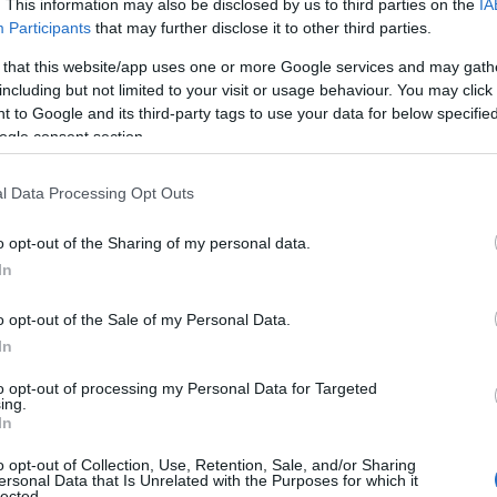
. This information may also be disclosed by us to third parties on the
IA
Participants
that may further disclose it to other third parties.
 that this website/app uses one or more Google services and may gath
Reading T
including but not limited to your visit or usage behaviour. You may click 
 to Google and its third-party tags to use your data for below specifi
News
και μάθετε πρώτοι όλες τις ειδήσε
ogle consent section.
l Data Processing Opt Outs
o opt-out of the Sharing of my personal data.
In
o opt-out of the Sale of my Personal Data.
In
8 έως 12 Ιουνίου
δο
, θα καταβληθούν
.917,18
84.334
ευρώ σε
δικαιούχους, στο πλαίσιο τω
to opt-out of processing my Personal Data for Targeted
ing.
νων καταβολών του e-ΕΦΚΑ και της Δημόσιας Υπη
In
o opt-out of Collection, Use, Retention, Sale, and/or Sharing
ersonal Data that Is Unrelated with the Purposes for which it
lected.