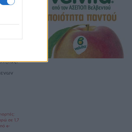
παξ.
των
ότητας.
μενων
γιορτές:
υρώ σε 1,7
πό e-