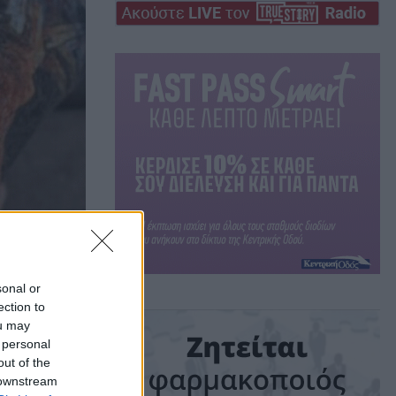
sonal or
ection to
e-
ou may
 personal
out of the
ου
 downstream