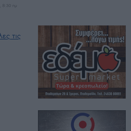
, 8:30 πμ
ες τις