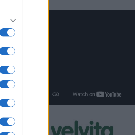
αιούχους
 ασθένειας