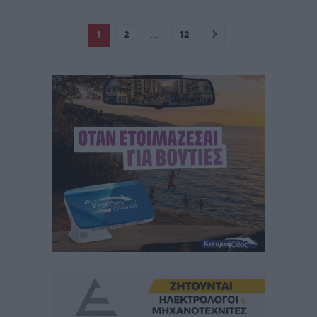
1
2
…
12