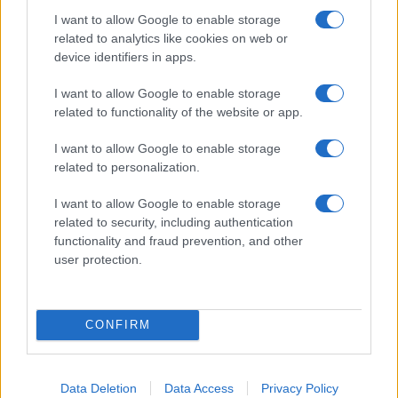
I want to allow Google to enable storage
related to analytics like cookies on web or
device identifiers in apps.
I want to allow Google to enable storage
related to functionality of the website or app.
I want to allow Google to enable storage
related to personalization.
I want to allow Google to enable storage
related to security, including authentication
functionality and fraud prevention, and other
user protection.
ΚΟΙΝΩΝΊΑ
Προήχθη σε Αστυνομικό Υποδιευθυντή ο
CONFIRM
Διοικητής της Τροχαίας Πτολεμαΐδας Σπύρος
Τάσιος
ΑΠΌ
E-PTOLEMEOS TEAM
8 ΑΥΓΟΎΣΤΟΥ 2026, 7:38 ΜΜ
Data Deletion
Data Access
Privacy Policy