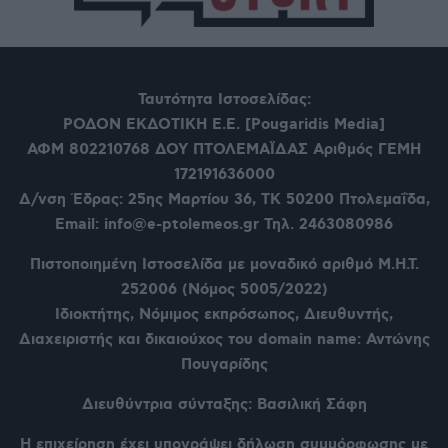
Ταυτότητα Ιστοσελίδας:
ΡΟΔΟΝ ΕΚΔΟΤΙΚΗ Ε.Ε. [Pougaridis Media]
ΑΦΜ 802210768
ΔΟΥ ΠΤΟΛΕΜΑΪΔΑΣ Αριθμός ΓΕΜΗ
172191636000
Δ/νση Έδρας: 25ης Μαρτίου 36,
ΤΚ 50200 Πτολεμαΐδα,
Email: info@e-ptolemeos.gr Τηλ. 2463080986
Πιστοποιημένη Ιστοσελίδα με μοναδικό αριθμό Μ.Η.Τ.
252006 (Νόμος 5005/2022)
Ιδιοκτήτης, Νόμιμος εκπρόσωπος, Διευθυντής,
Διαχειριστής και δικαιούχος του domain name: Αντώνης
Πουγαρίδης
Διευθύντρια σύνταξης: Βασιλική Σάφη
Η επιχείρηση έχει υπογράψει δήλωση συμμόρφωσης με