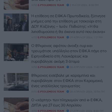
ΑΠΌ
E-PTOLEMEOS TEAM
2 ΜΑΪ́ΟΥ 2026, 8:00 ΠΜ
Η επίθεση σε ΕΦΚΑ-Πρωτοδικείο, ξύπνησε
μνήμες από την επίθεση με τσεκούρι στη
ΔΟΥ Κοζάνης – Ιωάν. Ποδιώτης: «Ή θα
λιποθυμούσα ή θα έκανα αυτό που έκανα»
ΑΠΌ
E-PTOLEMEOS TEAM
29 ΑΠΡΙΛΊΟΥ 2026, 1:17 ΜΜ
Ο 89χρονος αφότου άνοιξε πυρ και
τραυμάτισε υπάλληλο στον ΕΦΚΑ πήγε στο
Ειρηνοδικείο στη Λουκάρεως και
πυροβόλησε ακόμη 3 άτομα
ΑΠΌ
E-PTOLEMEOS TEAM
28 ΑΠΡΙΛΊΟΥ 2026, 11:43 ΠΜ
89χρονος εισέβαλε με καραμπίνα και
πυροβόλησε στον ΕΦΚΑ στον Κεραμεικό,
ένας υπάλληλος τραυματίας
ΑΠΌ
E-PTOLEMEOS TEAM
28 ΑΠΡΙΛΊΟΥ 2026, 10:56 ΠΜ
Ο «χάρτης» των πληρωμών από e-ΕΦΚΑ,
ΔΥΠΑ για 27 έως 30 Απριλίου
ΑΠΌ
E-PTOLEMEOS TEAM
27 ΑΠΡΙΛΊΟΥ 2026, 8:00 ΠΜ