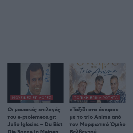
ΜΟΥΣΙΚΈΣ ΕΠΙΛΟΓΈΣ
ΤΟΠΙΚΉ ΕΠΙΚΑΙΡΌΤΗΤΑ
Οι μουσικές επιλογές
«Ταξίδι στο όνειρο»
του e-ptolemeos.gr:
με το trio Anima από
Julio Iglesias – Du Bist
τον Μορφωτικό Όμιλο
Die Sonne In Meinen
Βελβεντού