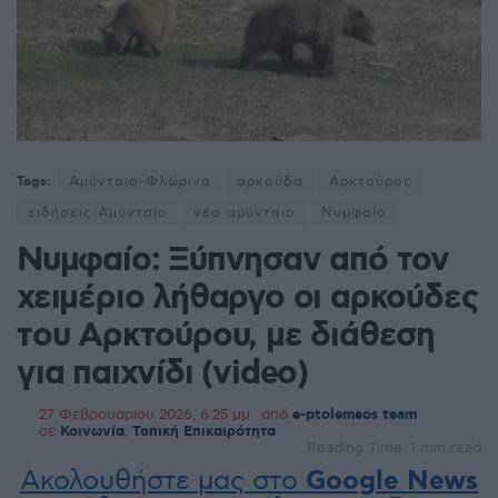
Tags:
Αμύνταιο-Φλώρινα
αρκούδα
Αρκτούρος
ειδήσεις Αμύνταιο
νέα αμύνταιο
Νυμφαίο
Νυμφαίο: Ξύπνησαν από τον
χειμέριο λήθαργο οι αρκούδες
του Αρκτούρου, με διάθεση
για παιχνίδι (video)
27 Φεβρουαρίου 2026, 6:25 μμ
από
e-ptolemeos team
σε
Κοινωνία
,
Τοπική Επικαιρότητα
Reading Time: 1 min read
Ακολουθήστε μας στο
Google News