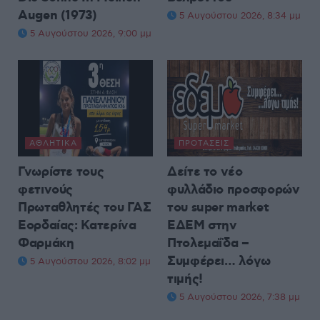
Augen (1973)
5 Αυγούστου 2026, 8:34 μμ
5 Αυγούστου 2026, 9:00 μμ
ΑΘΛΗΤΙΚΆ
ΠΡΟΤΆΣΕΙΣ
Γνωρίστε τους
Δείτε το νέο
φετινούς
φυλλάδιο προσφορών
Πρωταθλητές του ΓΑΣ
του super market
Εορδαίας: Κατερίνα
ΕΔΕΜ στην
Φαρμάκη
Πτολεμαΐδα –
Συμφέρει… λόγω
5 Αυγούστου 2026, 8:02 μμ
τιμής!
5 Αυγούστου 2026, 7:38 μμ