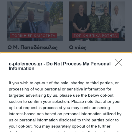
ΤΟΠΙΚΉ ΕΠΙΚΑΙΡΌΤΗΤΑ
ΤΟΠΙΚΉ ΕΠΙΚΑΙΡΌΤΗΤΑ
Ο Μ. Παπαδόπουλος
Ο νέος
για την επίσκεψη του
Στρατοπεδάρχης του
Γ. Φλωρίδη και την
Στρατοπέδου
e-ptolemeos.gr -
Do Not Process My Personal
Information
υπογραφή της
Παπαπέτρου στον
σύμβασης για την
Δήμαρχο Αμυνταίου
If you wish to opt-out of the sale, sharing to third parties, or
ανακαίνιση της
5 Αυγούστου 2026, 7:00 μμ
processing of your personal or sensitive information for
Στέγης Ανηλίκων
targeted advertising by us, please use the below opt-out
Κοζάνης
section to confirm your selection. Please note that after your
5 Αυγούστου 2026, 7:35 μμ
opt-out request is processed you may continue seeing
interest-based ads based on personal information utilized by
us or personal information disclosed to third parties prior to
your opt-out. You may separately opt-out of the further