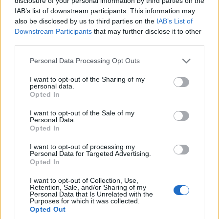
disclosure of your personal information by third parties on the
IAB’s list of downstream participants. This information may
also be disclosed by us to third parties on the
IAB’s List of
Downstream Participants
that may further disclose it to other
third parties.
Please note that this website/app uses one or more Google
Personal Data Processing Opt Outs
services and may gather and store information including but
not limited to your visit or usage behaviour. You may click to
I want to opt-out of the Sharing of my
personal data.
grant or deny consent to Google and its third-party tags to
Opted In
use your data for below specified purposes in below Google
consent section.
I want to opt-out of the Sale of my
Personal Data.
Opted In
I want to opt-out of processing my
Personal Data for Targeted Advertising.
Opted In
I want to opt-out of Collection, Use,
Retention, Sale, and/or Sharing of my
Personal Data that Is Unrelated with the
Purposes for which it was collected.
Opted Out