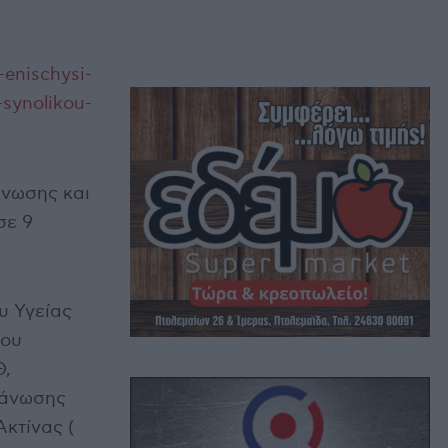
-enischysi-
-synolikou-
άνωσης και
σε 9
υ Υγείας
του
Θ,
γάνωσης
κτίνας (