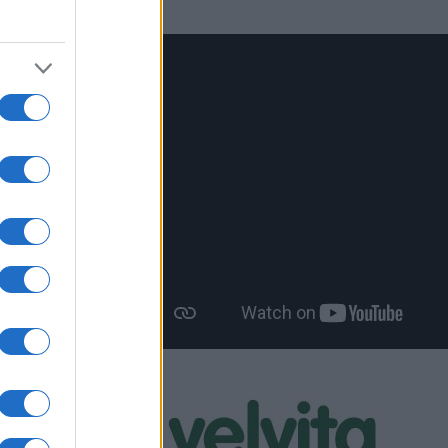
ίσχυση
λος
ν
οποίο
ας του
έτης