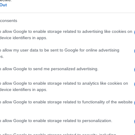
Out
ση της Περιφέρειας Δυτικής
consents
ς για την αναδιοργάνωση και εν
o allow Google to enable storage related to advertising like cookies on
evice identifiers in apps.
σιών και δομών Υγείας προς όφε
o allow my user data to be sent to Google for online advertising
ών στο πλαίσιο του συνολικού
s.
ύ, έδωσε στη δημοσιότητα η
to allow Google to send me personalized advertising.
ακή αρχή, ξεκινώντας με αυτόν το
o allow Google to enable storage related to analytics like cookies on
evice identifiers in apps.
διαβούλευση επί του σχεδίου το 
τιστεί βάση της μελέτης για την
o allow Google to enable storage related to functionality of the website
η της κάλυψης των αναγκών υγεί
o allow Google to enable storage related to personalization.
 της περιοχής, αλλά και της μελ
o allow Google to enable storage related to security, including