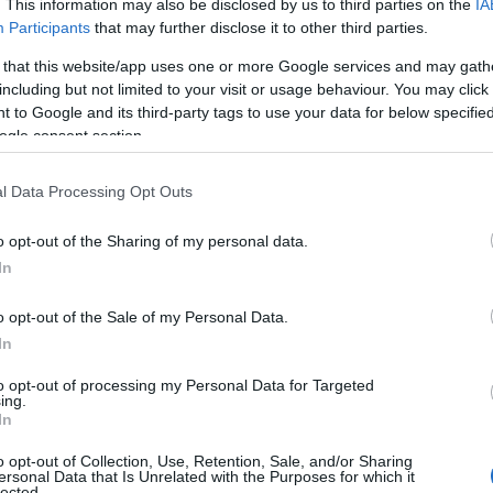
ς δομές Υγείας σ
. This information may also be disclosed by us to third parties on the
IA
Participants
that may further disclose it to other third parties.
 that this website/app uses one or more Google services and may gath
ία
including but not limited to your visit or usage behaviour. You may click 
 to Google and its third-party tags to use your data for below specifi
ogle consent section.
Κοζάνης- Σε διαβούλευση η πρόταση της
l Data Processing Opt Outs
o opt-out of the Sharing of my personal data.
άζ
,
ΤΑ ΣΗΜΑΝΤΙΚΟΤΕΡΑ
,
Τοπική Επικαιρότητα
Reading T
In
News
και μάθετε πρώτοι όλες τις ειδήσε
o opt-out of the Sale of my Personal Data.
In
to opt-out of processing my Personal Data for Targeted
ing.
In
o opt-out of Collection, Use, Retention, Sale, and/or Sharing
ersonal Data that Is Unrelated with the Purposes for which it
lected.