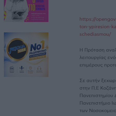
https://opengov
ton-ypiresion-k
schediasmou/
Η Πρόταση αναλ
λειτουργίας ενό
επιμέρους προτ
Σε αυτήν ξεχωρ
στην Π.Ε Κοζάνη
Πανεπιστημίου 
Πανεπιστήμιο Ι
των Νοσοκομεια