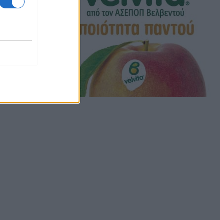
ή 31
 στο
ι να
ύθυνση: