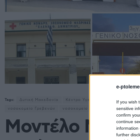
e-ptoleme
Tags:
Δυτική Μακεδονία
Κέντρο Υγείας
Μαμάτσειο Νοσο
If you wish 
sensitive in
νοσοκομείο Γρεβενών
νοσοκομείο Καστοριάς
νοσοκομε
confirm you
Μοντέλο Νοσοκ
continue se
information 
further disc