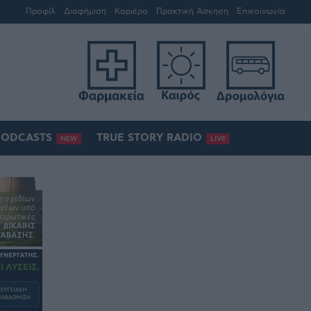
Προφίλ
Διαφήμιση
Καριέρα
Πρακτική Άσκηση
Επικοινωνία
PODCASTS
TRUE STORY RADIO
NEW
LIVE