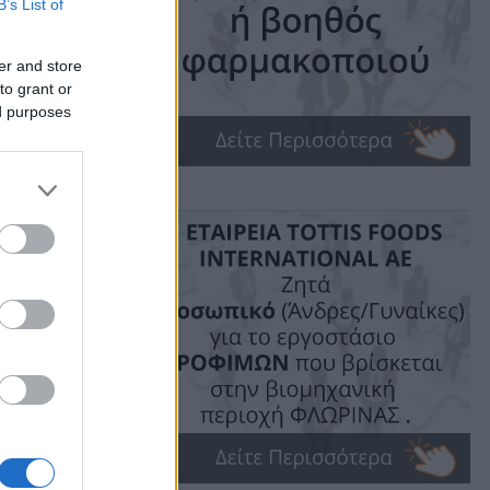
τη
B’s List of
er and store
to grant or
ed purposes
ime: 1 min read
ις!