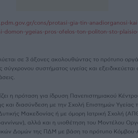
.pdm.gov.gr/cons/protasi-gia-tin-anadiorganosi-kai
ai-domon-ygeias-pros-ofelos-ton-politon-sto-plaisio
ύεται σε 3 άξονες ακολουθώντας το πρότυπο οργ
ς σύγχρονου συστήματος υγείας και εξειδικεύεται 
άσεις.
ίζει η πρόταση για ίδρυση Πανεπιστημιακού Κέντρο
ς και διασύνδεση με την Σχολή Επιστημών Υγείας 
Δυτικής Μακεδονίας ή με όμορη Ιατρική Σχολή (ΑΠ
ωαννίνων), αλλά και η υιοθέτηση του Μοντέλου Ορ
κών Δομών της ΠΔΜ με βάση το πρότυπο Κόμβου-Α