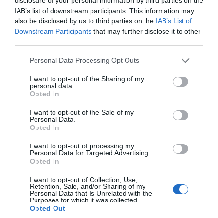
disclosure of your personal information by third parties on the
IAB’s list of downstream participants. This information may
also be disclosed by us to third parties on the
IAB’s List of
Downstream Participants
that may further disclose it to other
third parties.
Please note that this website/app uses one or more Google
Personal Data Processing Opt Outs
services and may gather and store information including but
not limited to your visit or usage behaviour. You may click to
I want to opt-out of the Sharing of my
personal data.
Πηγή:
dikaiologitika.gr
grant or deny consent to Google and its third-party tags to
Opted In
use your data for below specified purposes in below Google
consent section.
I want to opt-out of the Sale of my
Personal Data.
Σχετικά
Opted In
Γονική άδεια: Πόσες
Ποια είναι τα κυριότερα
ημέρες δικαιούνται οι
μέτρα στήριξης
I want to opt-out of processing my
Personal Data for Targeted Advertising.
εργαζόμενοι γονείς
εργαζομένων και
Opted In
4 Σεπτεμβρίου 2025, 6:30 μμ
επιχειρήσεων λόγω Covid-
σε "Ελλάδα"
19 που εξακολουθούν να
I want to opt-out of Collection, Use,
ισχύουν μέχρι σήμερα
Retention, Sale, and/or Sharing of my
Personal Data that Is Unrelated with the
4 Φεβρουαρίου 2022, 3:57 μμ
Purposes for which it was collected.
σε "Ελλάδα"
Opted Out