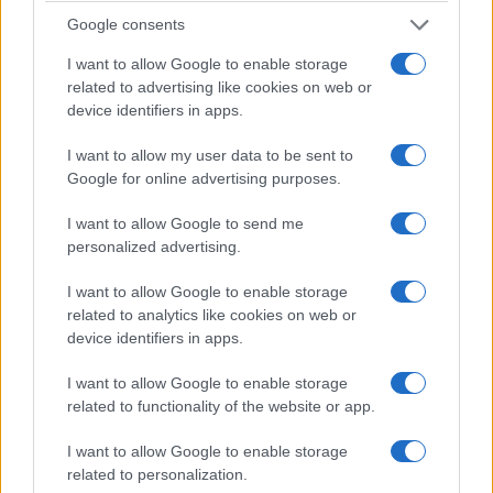
Πόσες ημέρες δικαιούνται
Google consents
οι γονείς άδεια σχολικής
παρακολούθησης
I want to allow Google to enable storage
5 Σεπτεμβρίου 2023, 7:30 μμ
related to advertising like cookies on web or
σε "Ελλάδα"
device identifiers in apps.
I want to allow my user data to be sent to
Google for online advertising purposes.
Ακολουθήστε μας στο
Google News
και μάθετε πρώτοι όλες τις ειδήσεις!
I want to allow Google to send me
personalized advertising.
I want to allow Google to enable storage
related to analytics like cookies on web or
device identifiers in apps.
I want to allow Google to enable storage
related to functionality of the website or app.
I want to allow Google to enable storage
related to personalization.