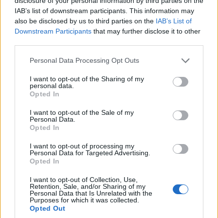
disclosure of your personal information by third parties on the
IAB’s list of downstream participants. This information may
also be disclosed by us to third parties on the
IAB’s List of
Downstream Participants
that may further disclose it to other
third parties.
Please note that this website/app uses one or more Google
Personal Data Processing Opt Outs
services and may gather and store information including but
not limited to your visit or usage behaviour. You may click to
I want to opt-out of the Sharing of my
personal data.
grant or deny consent to Google and its third-party tags to
Opted In
use your data for below specified purposes in below Google
consent section.
I want to opt-out of the Sale of my
Personal Data.
Opted In
I want to opt-out of processing my
Personal Data for Targeted Advertising.
Opted In
I want to opt-out of Collection, Use,
Retention, Sale, and/or Sharing of my
Personal Data that Is Unrelated with the
Purposes for which it was collected.
Opted Out