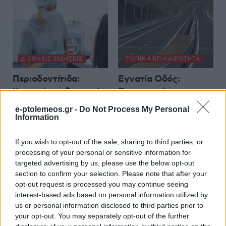
ΔΙΕΘΝΕΊΣ ΕΙΔΉΣΕΙΣ
ΤΟΠΙΚΉ ΕΠΙΚΑΙΡΌΤΗΤΑ
Περιοδοντίτιδα:
Εγνατία Οδός:
Καινοτόμος θεραπεία
Προσωρινές
στοχεύει μόνο το
κυκλοφοριακές
e-ptolemeos.gr -
Do Not Process My Personal
βακτήριο που
ρυθμίσεις από το
Information
προκαλεί τη νόσο
Κλειδί έως τον
Πολύμυλο
If you wish to opt-out of the sale, sharing to third parties, or
6 Αυγούστου 2026, 7:34 μμ
processing of your personal or sensitive information for
6 Αυγούστου 2026, 7:23 μμ
targeted advertising by us, please use the below opt-out
section to confirm your selection. Please note that after your
opt-out request is processed you may continue seeing
interest-based ads based on personal information utilized by
us or personal information disclosed to third parties prior to
your opt-out. You may separately opt-out of the further