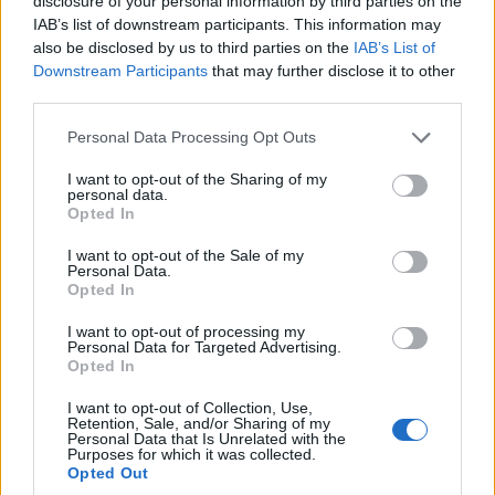
disclosure of your personal information by third parties on the
IAB’s list of downstream participants. This information may
also be disclosed by us to third parties on the
IAB’s List of
Downstream Participants
that may further disclose it to other
third parties.
Please note that this website/app uses one or more Google
Personal Data Processing Opt Outs
services and may gather and store information including but
not limited to your visit or usage behaviour. You may click to
I want to opt-out of the Sharing of my
personal data.
grant or deny consent to Google and its third-party tags to
Opted In
use your data for below specified purposes in below Google
consent section.
I want to opt-out of the Sale of my
Personal Data.
Opted In
I want to opt-out of processing my
Personal Data for Targeted Advertising.
Opted In
I want to opt-out of Collection, Use,
Retention, Sale, and/or Sharing of my
Personal Data that Is Unrelated with the
Purposes for which it was collected.
Opted Out