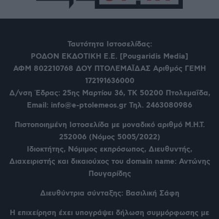
Ταυτότητα Ιστοσελίδας:
ΡΟΔΟΝ ΕΚΔΟΤΙΚΗ Ε.Ε. [Pougaridis Media]
ΑΦΜ 802210768
ΔΟΥ ΠΤΟΛΕΜΑΪΔΑΣ Αριθμός ΓΕΜΗ
172191636000
Δ/νση Έδρας: 25ης Μαρτίου 36,
ΤΚ 50200 Πτολεμαΐδα,
Email: info@e-ptolemeos.gr Τηλ. 2463080986
Πιστοποιημένη Ιστοσελίδα με μοναδικό αριθμό Μ.Η.Τ.
252006 (Νόμος 5005/2022)
Ιδιοκτήτης, Νόμιμος εκπρόσωπος, Διευθυντής,
Διαχειριστής και δικαιούχος του domain name: Αντώνης
Πουγαρίδης
Διευθύντρια σύνταξης: Βασιλική Σάφη
Η επιχείρηση έχει υπογράψει δήλωση συμμόρφωσης με