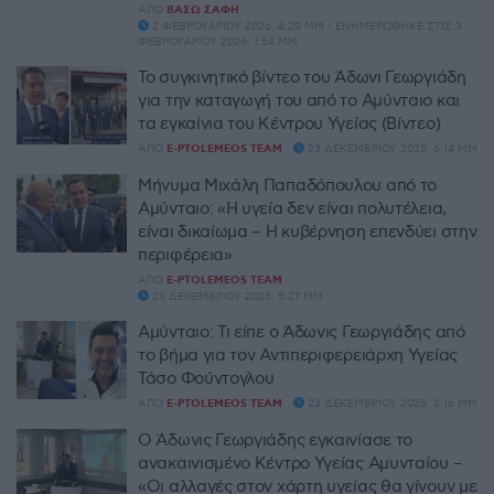
ΑΠΌ
ΒΆΣΩ ΣΆΦΗ
2 ΦΕΒΡΟΥΑΡΊΟΥ 2026, 4:20 ΜΜ - ΕΝΗΜΕΡΏΘΗΚΕ ΣΤΙΣ 3
ΦΕΒΡΟΥΑΡΊΟΥ 2026, 1:54 ΜΜ
Το συγκινητικό βίντεο του Άδωνι Γεωργιάδη
για την καταγωγή του από το Αμύνταιο και
τα εγκαίνια του Κέντρου Υγείας (Βίντεο)
ΑΠΌ
E-PTOLEMEOS TEAM
23 ΔΕΚΕΜΒΡΊΟΥ 2025, 6:14 ΜΜ
Μήνυμα Μιχάλη Παπαδόπουλου από το
Αμύνταιο: «Η υγεία δεν είναι πολυτέλεια,
είναι δικαίωμα – Η κυβέρνηση επενδύει στην
περιφέρεια»
ΑΠΌ
E-PTOLEMEOS TEAM
23 ΔΕΚΕΜΒΡΊΟΥ 2025, 5:27 ΜΜ
Αμύνταιο: Τι είπε ο Άδωνις Γεωργιάδης από
το βήμα για τον Αντιπεριφερειάρχη Υγείας
Τάσο Φούντογλου
ΑΠΌ
E-PTOLEMEOS TEAM
23 ΔΕΚΕΜΒΡΊΟΥ 2025, 2:16 ΜΜ
Ο Άδωνις Γεωργιάδης εγκαινίασε το
ανακαινισμένο Κέντρο Υγείας Αμυνταίου –
«Οι αλλαγές στον χάρτη υγείας θα γίνουν με