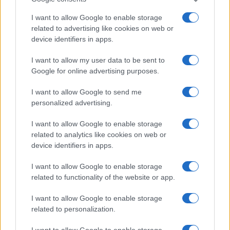
I want to allow Google to enable storage
related to advertising like cookies on web or
device identifiers in apps.
I want to allow my user data to be sent to
Google for online advertising purposes.
I want to allow Google to send me
personalized advertising.
I want to allow Google to enable storage
related to analytics like cookies on web or
device identifiers in apps.
ΕΛΛΆΔΑ
I want to allow Google to enable storage
related to functionality of the website or app.
Γεωργιάδης: Δεν σας απήγαγε κανένας, πήγατε
για τη selfie στη Γάζα – Πέρκα: Θα ξαναπάω
I want to allow Google to enable storage
related to personalization.
ΑΠΌ
E-PTOLEMEOS TEAM
9 ΟΚΤΩΒΡΊΟΥ 2025, 4:22 ΜΜ
I want to allow Google to enable storage