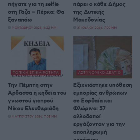
πήγατε για τη selfie
πάρει ο κάθε Δήμος
στη Γάζα – Πέρκα: Θα
της Δυτικής
ξαναπάω
Μακεδονίας
9 ΟΚΤΩΒΡΊΟΥ 2025, 4:22 ΜΜ
31 ΙΟΥΛΊΟΥ 2026, 7:00 ΜΜ
ΤΟΠΙΚΉ ΕΠΙΚΑΙΡΌΤΗΤΑ
ΑΣΤΥΝΟΜΙΚΌ ΔΕΛΤΊΟ
Την Πέμπτη στην
Εξιχνιάστηκε υπόθεση
Άρδασσα η κηδεία του
εμπορίας ανθρώπων
γνωστού γιατρού
σε Εορδαία και
Νίκου Ελευθεριάδη
Φλώρινα: 57
αλλοδαποί
4 ΑΥΓΟΎΣΤΟΥ 2026, 7:08 ΜΜ
εργάζονταν για την
αποπληρωμή