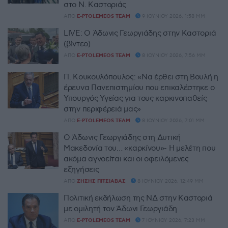
στο Ν. Καστοριάς
ΑΠΌ
E-PTOLEMEOS TEAM
9 ΙΟΥΝΊΟΥ 2026, 1:58 ΜΜ
LIVE: Ο Άδωνις Γεωργιάδης στην Καστοριά
(βίντεο)
ΑΠΌ
E-PTOLEMEOS TEAM
8 ΙΟΥΝΊΟΥ 2026, 7:56 ΜΜ
Π. Κουκουλόπουλος: «Να έρθει στη Βουλή η
έρευνα Πανεπιστημίου που επικαλέστηκε ο
Υπουργός Υγείας για τους καρκινοπαθείς
στην περιφέρειά μας»
ΑΠΌ
E-PTOLEMEOS TEAM
8 ΙΟΥΝΊΟΥ 2026, 7:01 ΜΜ
Ο Άδωνις Γεωργιάδης στη Δυτική
Μακεδονία του… «καρκίνου»- Η μελέτη που
ακόμα αγνοείται και οι οφειλόμενες
εξηγήσεις
ΑΠΌ
ΖΉΣΗΣ ΠΙΤΣΙΆΒΑΣ
8 ΙΟΥΝΊΟΥ 2026, 12:49 ΜΜ
Πολιτική εκδήλωση της ΝΔ στην Καστοριά
με ομιλητή τον Άδωνι Γεωργιάδη
ΑΠΌ
E-PTOLEMEOS TEAM
7 ΙΟΥΝΊΟΥ 2026, 7:23 ΜΜ