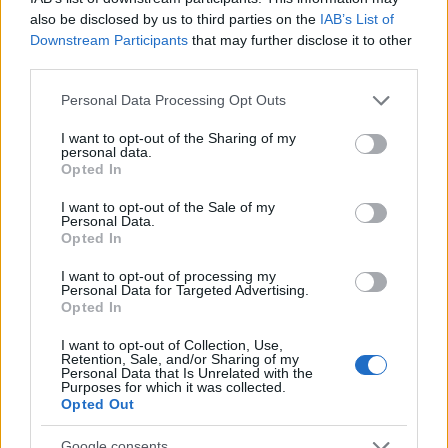
also be disclosed by us to third parties on the
IAB’s List of
Downstream Participants
that may further disclose it to other
third parties.
Please note that this website/app uses one or more Google
Personal Data Processing Opt Outs
services and may gather and store information including but
not limited to your visit or usage behaviour. You may click to
I want to opt-out of the Sharing of my
personal data.
grant or deny consent to Google and its third-party tags to
Opted In
use your data for below specified purposes in below Google
consent section.
I want to opt-out of the Sale of my
Personal Data.
Opted In
I want to opt-out of processing my
Personal Data for Targeted Advertising.
Opted In
I want to opt-out of Collection, Use,
Retention, Sale, and/or Sharing of my
Personal Data that Is Unrelated with the
Purposes for which it was collected.
Opted Out
Google consents