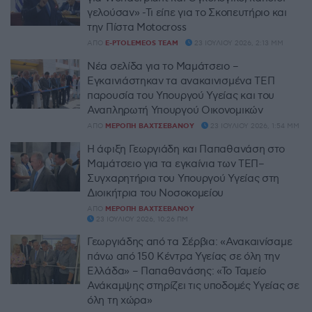
γελούσαν» -Τι είπε για το Σκοπευτήριο και
την Πίστα Motocross
ΑΠΌ
E-PTOLEMEOS TEAM
23 ΙΟΥΛΊΟΥ 2026, 2:13 ΜΜ
Νέα σελίδα για το Μαμάτσειο –
Εγκαινιάστηκαν τα ανακαινισμένα ΤΕΠ
παρουσία του Υπουργού Υγείας και του
Αναπληρωτή Υπουργού Οικονομικών
ΑΠΌ
ΜΕΡΌΠΗ ΒΑΧΤΣΕΒΆΝΟΥ
23 ΙΟΥΛΊΟΥ 2026, 1:54 ΜΜ
Η άφιξη Γεωργιάδη και Παπαθανάση στο
Μαμάτσειο για τα εγκαίνια των ΤΕΠ–
Συγχαρητήρια του Υπουργού Υγείας στη
Διοικήτρια του Νοσοκομείου
ΑΠΌ
ΜΕΡΌΠΗ ΒΑΧΤΣΕΒΆΝΟΥ
23 ΙΟΥΛΊΟΥ 2026, 10:26 ΠΜ
Γεωργιάδης από τα Σέρβια: «Ανακαινίσαμε
πάνω από 150 Κέντρα Υγείας σε όλη την
Ελλάδα» – Παπαθανάσης: «Το Ταμείο
Ανάκαμψης στηρίζει τις υποδομές Υγείας σε
όλη τη χώρα»