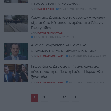
τη συναίνεση της κοινωνίας»
ΑΠΌ
ΒΆΣΩ ΣΆΦΗ
23 ΔΕΚΕΜΒΡΊΟΥ 2025, 1:27 ΜΜ
Αμύνταιο: Διαμαρτυρίες αγροτών – γονέων
έξω από το Κ.Υ. όπου αναμένεται ο Άδωνις
Γεωργιάδης
ΑΠΌ
E-PTOLEMEOS TEAM
23 ΔΕΚΕΜΒΡΊΟΥ 2025, 12:09 ΜΜ
Άδωνις Γεωργιάδης: «Οι ανήλικοι
απαγορεύεται να μπαίνουν στα μπαρ»
ΑΠΌ
E-PTOLEMEOS TEAM
25 ΟΚΤΩΒΡΊΟΥ 2025, 8:34 ΜΜ
Γεωργιάδης: Δεν σας απήγαγε κανένας,
πήγατε για τη selfie στη Γάζα – Πέρκα: Θα
ξαναπάω
ΑΠΌ
E-PTOLEMEOS TEAM
9 ΟΚΤΩΒΡΊΟΥ 2025, 4:22 ΜΜ
1
2
…
10