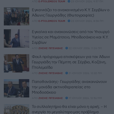
ΑΠΌ
E-PTOLEMEOS TEAM
23 ΙΟΥΛΊΟΥ 2026, 9:57 ΠΜ
Εγκαινιάζει το ανακαινισμένο Κ.Υ. Σερβίων ο
Άδωνις Γεωργιάδης (Φωτογραφίες)
ΑΠΌ
E-PTOLEMEOS TEAM
23 ΙΟΥΛΊΟΥ 2026, 8:58 ΠΜ
Εγκαίνια και ανακοινώσεις από τον Υπουργό
Υγείας σε Μαμάτσειο, Μποδοσάκειο και Κ.Υ.
Σερβίων
ΑΠΌ
ΖΉΣΗΣ ΠΙΤΣΙΆΒΑΣ
22 ΙΟΥΛΊΟΥ 2026, 11:26 ΠΜ
Φουλ πρόγραμμα επισκέψεων για τον Άδωνι
Γεωργιάδη την Πέμπτη σε Σέρβια, Κοζάνη,
Πτολεμαΐδα
ΑΠΌ
ΖΉΣΗΣ ΠΙΤΣΙΆΒΑΣ
21 ΙΟΥΛΊΟΥ 2026, 12:02 ΠΜ
Παπαθανάσης- Γεωργιάδης ανακοινώνουν
την μονάδα ακτινοθεραπείας στο
Μποδοσάκειο
ΑΠΌ
ΖΉΣΗΣ ΠΙΤΣΙΆΒΑΣ
17 ΙΟΥΛΊΟΥ 2026, 12:56 ΜΜ
Το συλλαλητήριο θα είναι μόνο η αρχή; – Η
ανεργία το μεγαλύτερο μας πρόβλημα