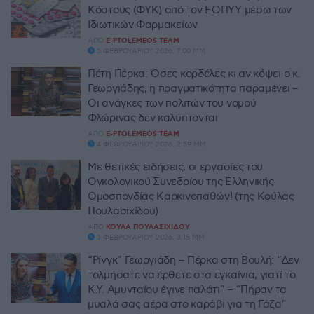
Κόστους (ΦΥΚ) από τον ΕΟΠΥΥ μέσω των
Ιδιωτικών Φαρμακείων
ΑΠΌ
E-PTOLEMEOS TEAM
5 ΦΕΒΡΟΥΑΡΊΟΥ 2026, 7:00 ΜΜ
Πέτη Πέρκα: Όσες κορδέλες κι αν κόψει ο κ.
Γεωργιάδης, η πραγματικότητα παραμένει –
Οι ανάγκες των πολιτών του νομού
Φλώρινας δεν καλύπτονται
ΑΠΌ
E-PTOLEMEOS TEAM
4 ΦΕΒΡΟΥΑΡΊΟΥ 2026, 2:59 ΜΜ
Με θετικές ειδήσεις, οι εργασίες του
Ογκολογικού Συνεδρίου της Ελληνικής
Ομοσπονδίας Καρκινοπαθών! (της Κούλας
Πουλασιχίδου)
ΑΠΌ
ΚΟΎΛΑ ΠΟΥΛΑΣΙΧΊΔΟΥ
3 ΦΕΒΡΟΥΑΡΊΟΥ 2026, 3:15 ΜΜ
“Ρίνγκ” Γεωργιάδη – Πέρκα στη Βουλή: “Δεν
τολμήσατε να έρθετε στα εγκαίνια, γιατί το
Κ.Υ. Αμυνταίου έγινε παλάτι” – “Πήραν τα
μυαλά σας αέρα στο καράβι για τη Γάζα”