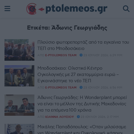
Ετικέτα:
Άδωνις Γεωργιάδης
Πλούσιο φωτορεπορτάζ από τα εγκαίνια του
ΤΕΠ στο Μποδοσάκειο
ΑΠΌ
E-PTOLEMEOS TEAM
23 ΙΟΥΛΊΟΥ 2026, 6:29 ΜΜ
Μποδοσάκειο: Ολιστικό Κέντρο
Ογκολογικής με 27 εκατομμύρια ευρώ –
Εγκαινιάστηκε το νέο ΤΕΠ
ΑΠΌ
E-PTOLEMEOS TEAM
23 ΙΟΥΛΊΟΥ 2026, 4:56 ΜΜ
Άδωνις Γεωργιάδης: Η Wonderplant μπορεί
να είναι το μέλλον της Δυτικής Μακεδονίας
για τα επόμενα 100 χρόνια
ΑΠΌ
ΙΩΆΝΝΑ ΛΟΎΣΙΟΥ
23 ΙΟΥΛΊΟΥ 2026, 2:17 ΜΜ
Μιχάλης Παπαδόπουλος: «Όταν μιλούσαμε
για Wonderplant και Ογκολογικό, κάποιοι