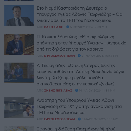
Στο Νομό Καστοριάς τη Δευτέρα ο
Υπουργός Υγείας Άδωνις Γεωργιάδης – Θα
εγκαινιάσει τα ΤΕΠ του Νοσοκομείου
ΑΠΌ
ΒΆΣΩ ΣΆΦΗ
5 ΙΟΥΝΊΟΥ 2026, 2:03 ΜΜ
Π. Κουκουλόπουλος: «Μια οφειλόμενη
απάντηση στον Υπουργό Υγείας» – Ανησυχία
από τις δηλώσεις για τον καρκίνο
ΑΠΌ
E-PTOLEMEOS TEAM
21 ΜΑΪ́ΟΥ 2026, 10:44 ΠΜ
Α. Γεωργιάδης: «Ο υψηλότερος δείκτης
καρκινοπαθών στη Δυτική Μακεδονία λόγω
λιγνίτη- Χτίζουμε μεγάλη μονάδα
ακτινοθεραπείας στην περιοχή»(video)
ΑΠΌ
ΖΉΣΗΣ ΠΙΤΣΙΆΒΑΣ
14 ΜΑΪ́ΟΥ 2026, 11:34 ΜΜ
Ανάρτηση του Υπουργού Υγείας Άδωνι
Γεωργιάδη στο “X” για την ανακαίνιση στα
ΤΕΠ του Μποδοσάκειου
ΑΠΌ
E-PTOLEMEOS TEAM
5 ΜΑΡΤΊΟΥ 2026, 1:15 ΜΜ
Ξεκινάει η διάθεση Φαρμάκων Υψηλού