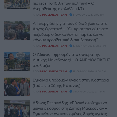
πιστεύει το 100% των πολιτών! – Ο
Ανεμοδείκτης σχολιάζει (1/7)
ΑΠΌ
E-PTOLEMEOS TEAM
1 ΙΟΥΛΊΟΥ 2026, 8:00 ΠΜ
Α. Γεωργιάδης για τους 6 διαδηλωτές στο
Άργος Ορεστικό – “Οι Αριστεροί ούτε στο
πεζοδρόμιο δεν κάθονται παρέα, όχι να
κάνουν προοδευτική διακυβέρνηση”
ΑΠΌ
E-PTOLEMEOS TEAM
17 ΙΟΥΝΊΟΥ 2026, 8:48 ΠΜ
Ο Άδωνις… φρουρός στα σύνορα της
Δυτικής Μακεδονίας! – Ο ΑΝΕΜΟΔΕΙΚΤΗΣ
σχολιάζει
ΑΠΌ
E-PTOLEMEOS TEAM
11 ΙΟΥΝΊΟΥ 2026, 8:00 ΠΜ
Εγκαίνια υποδομών υγείας στην Καστοριά
(Γράφει ο Χάρης Κάτανας)
ΑΠΌ
E-PTOLEMEOS TEAM
9 ΙΟΥΝΊΟΥ 2026, 2:11 ΜΜ
Άδωνις Γεωργιάδης: «Εθνικό στοίχημα να
μείνει ο κόσμος στη Δυτική Μακεδονία» –
Εγκαινίασε ανακαινισμένες δομές υγείας