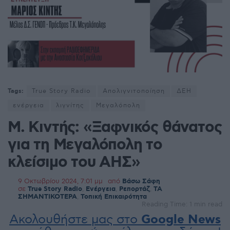
Tags:
True Story Radio
Απολιγνιτοποίηση
ΔΕΗ
ενέργεια
λιγνίτης
Μεγαλόπολη
Μ. Κιντής: «Ξαφνικός θάνατος
για τη Μεγαλόπολη το
κλείσιμο του ΑΗΣ»
9 Οκτωβρίου 2024, 7:01 μμ
από
Βάσω Σάφη
σε
True Story Radio
,
Ενέργεια
,
Ρεπορτάζ
,
ΤΑ
ΣΗΜΑΝΤΙΚΟΤΕΡΑ
,
Τοπική Επικαιρότητα
Reading Time: 1 min read
Ακολουθήστε μας στο
Google News