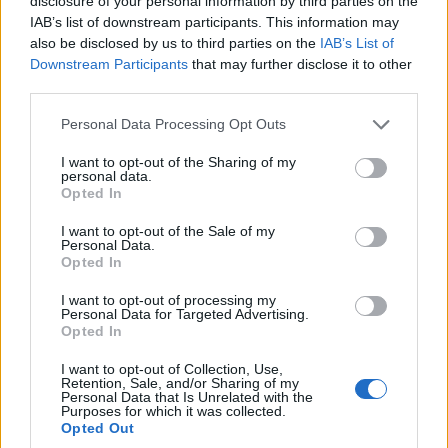
disclosure of your personal information by third parties on the
για 200.000
εκδηλώσεις στις 12,
IAB’s list of downstream participants. This information may
δικαιούχους
13, 14 και 15
also be disclosed by us to third parties on the
IAB’s List of
Downstream Participants
that may further disclose it to other
Αυγούστου
9 Αυγούστου 2026, 11:30
πμ
third parties.
9 Αυγούστου 2026, 11:04
πμ
Please note that this website/app uses one or more Google
Personal Data Processing Opt Outs
services and may gather and store information including but
not limited to your visit or usage behaviour. You may click to
I want to opt-out of the Sharing of my
personal data.
grant or deny consent to Google and its third-party tags to
Opted In
use your data for below specified purposes in below Google
consent section.
I want to opt-out of the Sale of my
Personal Data.
Opted In
ΚΟΙΝΩΝΊΑ
SPONSORED CONTENT
Κήρυγμα Μητρόπολης
Πόρτο – Αλβέρκα: Το
I want to opt-out of processing my
Personal Data for Targeted Advertising.
Φλώρινης, Πρεσπών
κοντρολάρει στο 1.80!
Opted In
και Εορδαίας: Το
9 Αυγούστου 2026, 10:32
πμ
I want to opt-out of Collection, Use,
θαύμα της θεραπείας
Retention, Sale, and/or Sharing of my
Personal Data that Is Unrelated with the
του επιληπτικού
Purposes for which it was collected.
παιδιού με το
Opted Out