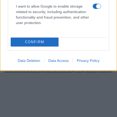
σε "Προτάσεις"
I want to allow Google to enable storage
Φροντιστήρια ΡΗΓΑΚΗΣ:
related to security, including authentication
Πακέτα εκπαίδευσης για
functionality and fraud prevention, and other
την προετοιμασία της Β’
user protection.
και Γ’ λυκείου – Εγγραφές
καθημερινά
16 Φεβρουαρίου 2024, 8:57 πμ
σε "Κοινωνία"
CONFIRM
Data Deletion
Data Access
Privacy Policy
Ακολουθήστε μας στο
Google News
και μάθετε πρώτοι όλες τις ειδήσεις!