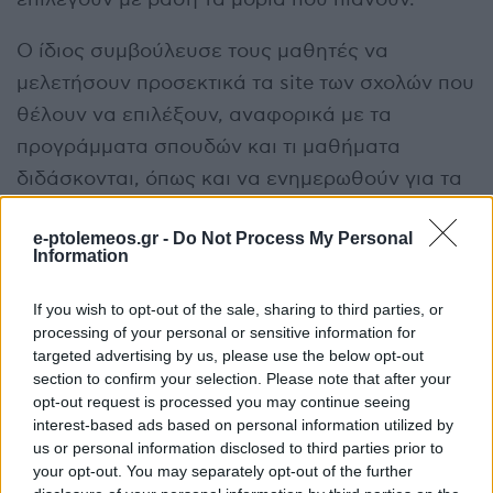
Ο ίδιος συμβούλευσε τους μαθητές να
μελετήσουν προσεκτικά τα site των σχολών που
θέλουν να επιλέξουν, αναφορικά με τα
προγράμματα σπουδών και τι μαθήματα
διδάσκονται, όπως και να ενημερωθούν για τα
επαγγελματικά δικαιώματα των σχολών που
e-ptolemeos.gr -
Do Not Process My Personal
επιλέγουν. Αυτός είναι, καταλήγει, ο καλύτερος
Information
τρόπος για κάποιον υποψήφιο, ώστε να έχει την
μέγιστη δυνατή εικόνα για τις σχολές που
If you wish to opt-out of the sale, sharing to third parties, or
processing of your personal or sensitive information for
επιλέγει για το μέλλον.
targeted advertising by us, please use the below opt-out
section to confirm your selection. Please note that after your
Πότε ανοίγει η πλατφόρμα
opt-out request is processed you may continue seeing
interest-based ads based on personal information utilized by
Σύμφωνα με τον προγραμματισμό του
us or personal information disclosed to third parties prior to
your opt-out. You may separately opt-out of the further
Υπουργείου Παιδείας το αργότερο μέχρι την