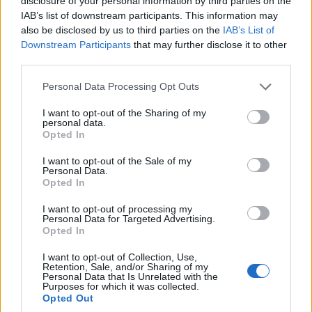
disclosure of your personal information by third parties on the
Τρίτη 9 Ιουλίου θα ανοίξει η πλατφόρμα
IAB’s list of downstream participants. This information may
υποβολής του Μηχανογραφικού στην
also be disclosed by us to third parties on the
IAB’s List of
Downstream Participants
that may further disclose it to other
ηλεκτρονική διεύθυνση
third parties.
https://michanografiko.it.minedu.gov.gr
Please note that this website/app uses one or more Google
Personal Data Processing Opt Outs
services and may gather and store information including but
Οι υποψήφιοι, χρησιμοποιώντας τον προσωπικό
not limited to your visit or usage behaviour. You may click to
I want to opt-out of the Sharing of my
κωδικό ασφαλείας τους (password), θα
personal data.
grant or deny consent to Google and its third-party tags to
Opted In
μπορούν να μπουν στην πλατφόρμα και να
use your data for below specified purposes in below Google
consent section.
I want to opt-out of the Sale of my
μελετήσουν και να επεξεργαστούν το Μ.Δ. και
Personal Data.
να κάνουν προσωρινές προτιμήσεις μέσω της
Opted In
Προσωρινής Αποθήκευσης Μηχανογραφικού
I want to opt-out of processing my
Personal Data for Targeted Advertising.
πριν προχωρήσουν στην τελική υποβολή του
Opted In
Μηχανογραφικού το αργότερο σε ημερομηνία
I want to opt-out of Collection, Use,
που θα ορισθεί από το υπουργείο Παιδείας.
Retention, Sale, and/or Sharing of my
Personal Data that Is Unrelated with the
Purposes for which it was collected.
Κατά τη συμπλήρωση του Μηχανογραφικού, οι
Opted Out