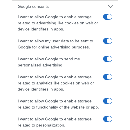
υποψήφιοι θα βλέπουν και θα μπορούν να
Google consents
επιλέξουν τα τμήματα εκείνα για τα οποία ο
I want to allow Google to enable storage
μέσος όρος των βαθμολογικών επιδόσεων τους
related to advertising like cookies on web or
είναι ίσος ή μεγαλύτερος από την Ε.Β.Ε. κάθε
device identifiers in apps.
τμήματος, συνυπολογιζόμενης, όπου απαιτείται,
I want to allow my user data to be sent to
και της Ε.Β.Ε. του ειδικού μαθήματος ή των
Google for online advertising purposes.
πρακτικών δοκιμασιών (αγωνίσματα για
I want to allow Google to send me
ΤΕΦΑΑ).
personalized advertising.
I want to allow Google to enable storage
Σχετικά
related to analytics like cookies on web or
device identifiers in apps.
Λ. Ρηγάκης: Χρήσιμες
Φροντιστήρια ΡΗΓΑΚΗΣ:
συμβουλές για τους
Τα αποτελέσματα των
I want to allow Google to enable storage
μαθητές ενόψει των
μαθητών στην κατεύθυνση
related to functionality of the website or app.
Πανελλαδικών Εξετάσεων
Οικονομία / Πληροφορική,
23 Μαΐου 2024, 5:10 μμ
από Κοζάνη και
I want to allow Google to enable storage
σε "Ρεπορτάζ"
Πτολεμαΐδα
19 Ιουλίου 2024, 7:26 μμ
related to personalization.