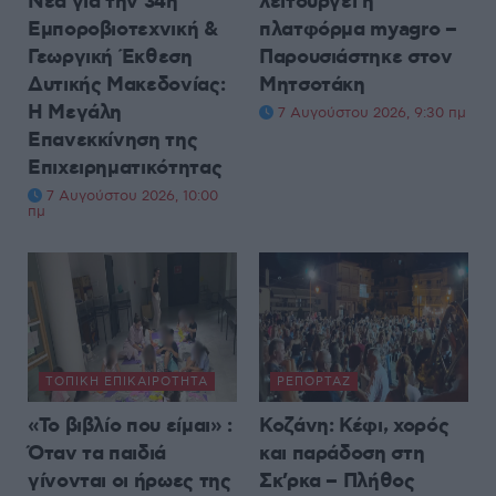
Νέα για την 34η
λειτουργεί η
Εμποροβιοτεχνική &
πλατφόρμα myagro –
Γεωργική Έκθεση
Παρουσιάστηκε στον
Δυτικής Μακεδονίας:
Μητσοτάκη
Η Μεγάλη
7 Αυγούστου 2026, 9:30 πμ
Επανεκκίνηση της
Επιχειρηματικότητας
7 Αυγούστου 2026, 10:00
πμ
ΤΟΠΙΚΉ ΕΠΙΚΑΙΡΌΤΗΤΑ
ΡΕΠΟΡΤΆΖ
«Το βιβλίο που είμαι» :
Κοζάνη: Κέφι, χορός
Όταν τα παιδιά
και παράδοση στη
γίνονται οι ήρωες της
Σκ’ρκα – Πλήθος