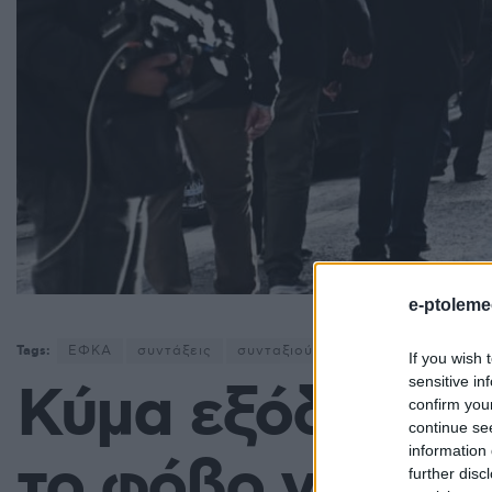
e-ptoleme
Tags:
ΕΦΚΑ
συντάξεις
συνταξιούχοι
If you wish 
sensitive in
Κύμα εξόδου πρ
confirm you
continue se
information 
το φόβο νέων ο
further disc