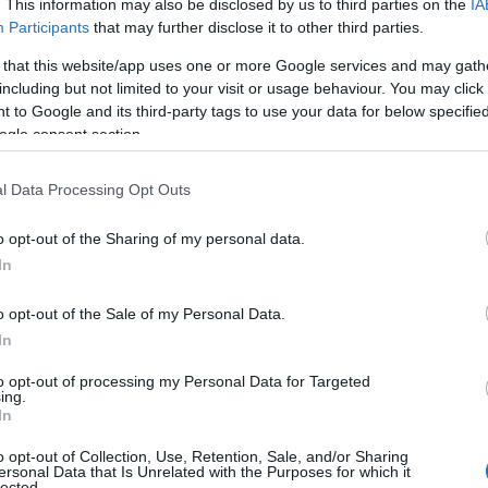
. This information may also be disclosed by us to third parties on the
IA
Participants
that may further disclose it to other third parties.
ση στον ΕΦΚΑ
 that this website/app uses one or more Google services and may gath
including but not limited to your visit or usage behaviour. You may click 
 to Google and its third-party tags to use your data for below specifi
ogle consent section.
Reading T
l Data Processing Opt Outs
News
και μάθετε πρώτοι όλες τις ειδήσε
o opt-out of the Sharing of my personal data.
In
o opt-out of the Sale of my Personal Data.
In
to opt-out of processing my Personal Data for Targeted
ing.
In
ήσεων και νέο χάσμα στις συντάξε
o opt-out of Collection, Use, Retention, Sale, and/or Sharing
ersonal Data that Is Unrelated with the Purposes for which it
lected.