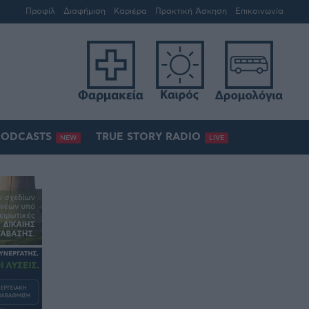
Προφίλ
Διαφήμιση
Καριέρα
Πρακτική Άσκηση
Επικοινωνία
PODCASTS
TRUE STORY RADIO
NEW
LIVE