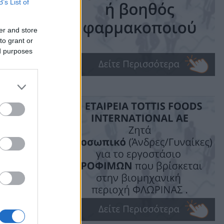
B’s List of
er and store
to grant or
ed purposes
ime: 1 min read
ις!
ις: