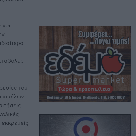
ενοι
ων
ιδιαίτερα
εταβολές
ρεσίες του
ο φακέλων
αιτήσεις
νολικές
 εκκρεμείς