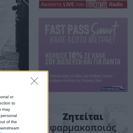
sonal or
ection to
πό
ou may
 personal
out of the
 downstream