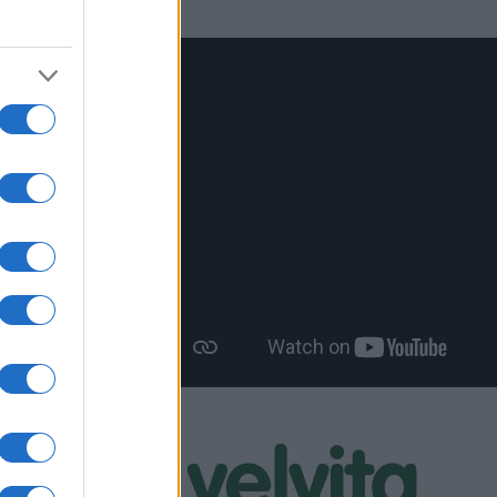
εξόδου
 φαίνεται
 των
ν
 εκείνους
συστήματα
λεί έντονο
 για τη