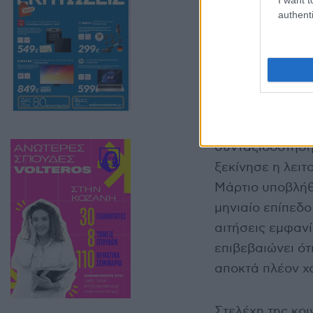
authenti
Το πρώτο τρίμην
συνταξιοδότησης
ξεκίνησε η λειτ
Μάρτιο υποβλήθη
μηνιαίο επίπεδο
αιτήσεις εμφαν
επιβεβαιώνει ότ
αποκτά πλέον χ
Στελέχη της κο