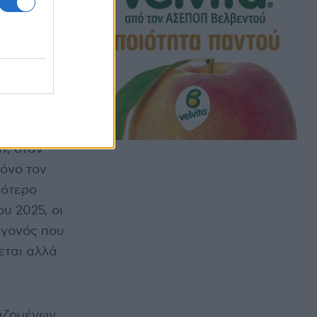
τήσεις
7, όταν
Μόνο τον
λότερο
υ 2025, οι
εγονός που
εται αλλά
γαζομένων