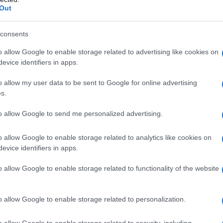
 πίεση στον ΕΦΚΑ από το κύμα 
Out
ων.
consents
πιο απαιτητικές περιόδους της τελευταίας δεκαετίας
o allow Google to enable storage related to advertising like cookies on
το ασφαλιστικό σύστημα, καθώς η εκρηκτική αύξηση
evice identifiers in apps.
ξιοδότησης συνδυάζεται πλέον με τη διεύρυνση τω
o allow my user data to be sent to Google for online advertising
μεσα στους νέους συνταξιούχους του Δημοσίου και
s.
ομέα. Τα τελευταία στοιχεία από τα πληροφοριακά 
to allow Google to send me personalized advertising.
λιος» αποτυπώνουν μια πραγματικότητα που προκα
όσο για τη λειτουργική αντοχή του e-ΕΦΚΑ όσο και
o allow Google to enable storage related to analytics like cookies on
υ του ασφαλιστικού μοντέλου.
evice identifiers in apps.
o allow Google to enable storage related to functionality of the website
o allow Google to enable storage related to personalization.
o allow Google to enable storage related to security, including