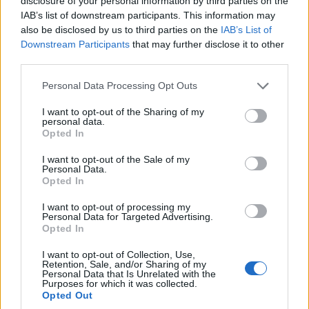
disclosure of your personal information by third parties on the
IAB’s list of downstream participants. This information may
also be disclosed by us to third parties on the
IAB’s List of
ΚΟΙΝΩΝΊΑ
ΕΛΛΆΔΑ
Downstream Participants
that may further disclose it to other
third parties.
Δεκαπενταύγουστος
Συναγερμός για τον
Please note that this website/app uses one or more Google
στο Αντίγονο με
ιό του Δυτικού Νείλου:
Personal Data Processing Opt Outs
services and may gather and store information including but
ποντιακό – λαϊκό
Αυξημένη εγρήγορση
not limited to your visit or usage behaviour. You may click to
I want to opt-out of the Sharing of my
γλέντι – Κάντε την
έχει σημάνει ο ΕΟΔΥ
personal data.
grant or deny consent to Google and its third-party tags to
Opted In
κράτησή σας
9 Αυγούστου 2026, 1:25 μμ
use your data for below specified purposes in below Google
consent section.
9 Αυγούστου 2026, 1:59 μμ
I want to opt-out of the Sale of my
Personal Data.
Opted In
I want to opt-out of processing my
Personal Data for Targeted Advertising.
Opted In
I want to opt-out of Collection, Use,
Retention, Sale, and/or Sharing of my
Personal Data that Is Unrelated with the
Purposes for which it was collected.
Opted Out