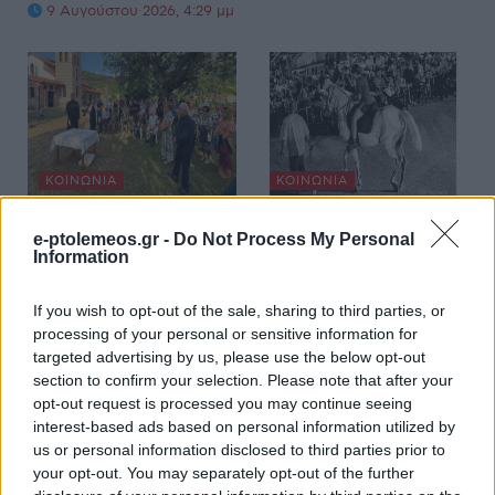
9 Αυγούστου 2026, 4:29 μμ
ΚΟΙΝΩΝΊΑ
ΚΟΙΝΩΝΊΑ
Μια ξεχωριστή ημέρα
Παρουσιάστηκαν τα
e-ptolemeos.gr -
Do Not Process My Personal
γεμάτη παράδοση,
άλογα της Σιάτιστας
Information
γεύσεις και μουσική
λίγο πριν την
στα Νάματα
παρέλαση των
If you wish to opt-out of the sale, sharing to third parties, or
(Βίντεο+Φωτογραφίες)
Καβαλάρηδων
processing of your personal or sensitive information for
targeted advertising by us, please use the below opt-out
(Φωτογραφίες)
9 Αυγούστου 2026, 2:57 μμ
section to confirm your selection. Please note that after your
9 Αυγούστου 2026, 2:31 μμ
opt-out request is processed you may continue seeing
interest-based ads based on personal information utilized by
us or personal information disclosed to third parties prior to
your opt-out. You may separately opt-out of the further