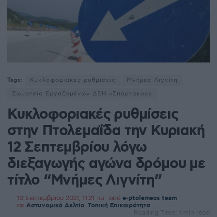
Tags:
Κυκλοφοριακές ρυθμίσεις
Μνήμες Λιγνίτη
Σωματείο Εργαζομένων ΔΕΗ «Σπάρτακος»
Κυκλοφοριακές ρυθμίσεις
στην Πτολεμαΐδα την Κυριακή
12 Σεπτεμβρίου λόγω
διεξαγωγής αγώνα δρόμου με
τίτλο “Μνήμες Λιγνίτη”
10 Σεπτεμβρίου 2021, 11:21 πμ
από
e-ptolemeos team
σε
Αστυνομικό Δελτίο
,
Τοπική Επικαιρότητα
Reading Time: 1 min read