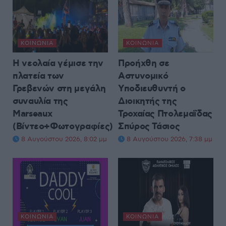
ΚΟΙΝΩΝΊΑ
ΚΟΙΝΩΝΊΑ
Η νεολαία γέμισε την
Προήχθη σε
πλατεία των
Αστυνομικό
Γρεβενών στη μεγάλη
Υποδιευθυντή ο
συναυλία της
Διοικητής της
Marseaux
Τροχαίας Πτολεμαΐδας
(Βίντεο+Φωτογραφίες)
Σπύρος Τάσιος
8 Αυγούστου 2026, 8:02 μμ
8 Αυγούστου 2026, 7:38 μμ
ΚΟΙΝΩΝΊΑ
ΚΟΙΝΩΝΊΑ