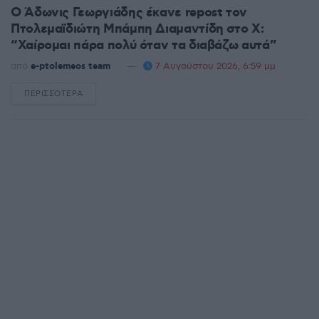
Ο Άδωνις Γεωργιάδης έκανε repost τον
Πτολεμαϊδιώτη Μπάμπη Διαμαντίδη στο X:
“Χαίρομαι πάρα πολύ όταν τα διαβάζω αυτά”
από
e-ptolemeos team
7 Αυγούστου 2026, 6:59 μμ
ΠΕΡΙΣΣΌΤΕΡΑ
DETAILS