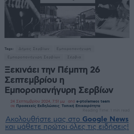
Tags:
Δήμος Σερβίων
Εμποροπανήγυρη
Εμποροπανήγυρη Σερβίων
Σέρβια
Ξεκινάει την Πέμπτη 26
Σεπτεμβρίου η
Εμποροπανήγυρη Σερβίων
24 Σεπτεμβρίου 2024, 7:51 μμ
από
e-ptolemeos team
σε
Προσεχείς Εκδηλώσεις
,
Τοπική Επικαιρότητα
Reading Time: 1 min read
Ακολουθήστε μας στο
Google News
και μάθετε πρώτοι όλες τις ειδήσεις!