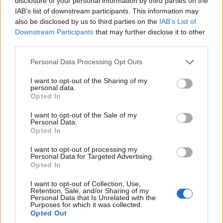
disclosure of your personal information by third parties on the
IAB’s list of downstream participants. This information may
also be disclosed by us to third parties on the
IAB’s List of
Downstream Participants
that may further disclose it to other
third parties.
Please note that this website/app uses one or more Google
Personal Data Processing Opt Outs
services and may gather and store information including but
not limited to your visit or usage behaviour. You may click to
I want to opt-out of the Sharing of my
personal data.
grant or deny consent to Google and its third-party tags to
Opted In
use your data for below specified purposes in below Google
consent section.
I want to opt-out of the Sale of my
Personal Data.
Opted In
I want to opt-out of processing my
Personal Data for Targeted Advertising.
Opted In
I want to opt-out of Collection, Use,
Retention, Sale, and/or Sharing of my
Personal Data that Is Unrelated with the
Purposes for which it was collected.
Opted Out