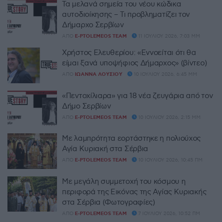
Τα μελανά σημεία του νέου κώδικα
αυτοδιοίκησης – Τι προβληματίζει τον
Δήμαρχο Σερβίων
ΑΠΌ
E-PTOLEMEOS TEAM
11 ΙΟΥΛΊΟΥ 2026, 7:03 ΜΜ
Χρήστος Ελευθερίου: «Εννοείται ότι θα
είμαι ξανά υποψήφιος Δήμαρχος» (βίντεο)
ΑΠΌ
ΙΩΆΝΝΑ ΛΟΎΣΙΟΥ
10 ΙΟΥΛΊΟΥ 2026, 6:45 ΜΜ
«Πεντοχίλιαρα» για 18 νέα ζευγάρια από τον
Δήμο Σερβίων
ΑΠΌ
E-PTOLEMEOS TEAM
10 ΙΟΥΛΊΟΥ 2026, 2:15 ΜΜ
Με λαμπρότητα εορτάστηκε η πολιούχος
Αγία Κυριακή στα Σέρβια
ΑΠΌ
E-PTOLEMEOS TEAM
10 ΙΟΥΛΊΟΥ 2026, 10:45 ΠΜ
Με μεγάλη συμμετοχή του κόσμου η
περιφορά της Εικόνας της Αγίας Κυριακής
στα Σέρβια (Φωτογραφίες)
ΑΠΌ
E-PTOLEMEOS TEAM
7 ΙΟΥΛΊΟΥ 2026, 10:52 ΠΜ