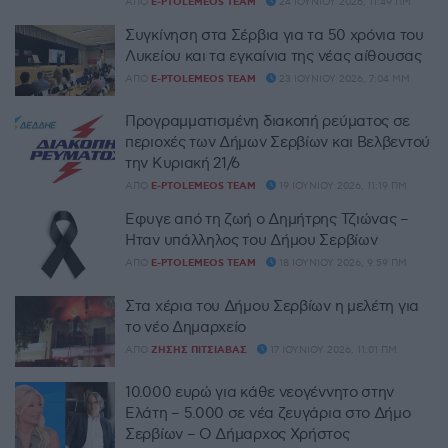
ΑΠΌ
E-PTOLEMEOS TEAM
24 ΙΟΥΝΊΟΥ 2026, 11:49 ΠΜ
Συγκίνηση στα Σέρβια για τα 50 χρόνια του
Λυκείου και τα εγκαίνια της νέας αίθουσας
ΑΠΌ
E-PTOLEMEOS TEAM
23 ΙΟΥΝΊΟΥ 2026, 7:04 ΜΜ
Προγραμματισμένη διακοπή ρεύματος σε
περιοχές των Δήμων Σερβίων και Βελβεντού
την Κυριακή 21/6
ΑΠΌ
E-PTOLEMEOS TEAM
19 ΙΟΥΝΊΟΥ 2026, 11:19 ΠΜ
Έφυγε από τη ζωή ο Δημήτρης Τζιώνας –
Ήταν υπάλληλος του Δήμου Σερβίων
ΑΠΌ
E-PTOLEMEOS TEAM
18 ΙΟΥΝΊΟΥ 2026, 9:59 ΠΜ
Στα χέρια του Δήμου Σερβίων η μελέτη για
το νέο Δημαρχείο
ΑΠΌ
ΖΉΣΗΣ ΠΙΤΣΙΆΒΑΣ
17 ΙΟΥΝΊΟΥ 2026, 11:01 ΠΜ
10.000 ευρώ για κάθε νεογέννητο στην
Ελάτη – 5.000 σε νέα ζευγάρια στο Δήμο
Σερβίων – Ο Δήμαρχος Χρήστος