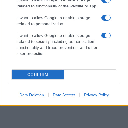
I want to allow Google to enable storage
related to functionality of the website or app.
I want to allow Google to enable storage
related to personalization.
I want to allow Google to enable storage
ΚΟΙΝΩΝΊΑ
related to security, including authentication
functionality and fraud prevention, and other
Προήχθη σε Αστυνομικό Υποδιευθυντή ο
user protection.
Διοικητής της Τροχαίας Πτολεμαΐδας Σπύρος
Τάσιος
ΑΠΌ
E-PTOLEMEOS TEAM
8 ΑΥΓΟΎΣΤΟΥ 2026, 7:38 ΜΜ
CONFIRM
ΠΕΡΙΣΣΌΤΕΡΑ
DETAILS
Data Deletion
Data Access
Privacy Policy