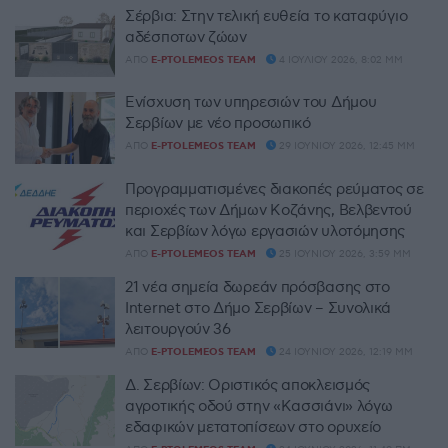
Σέρβια: Στην τελική ευθεία το καταφύγιο
αδέσποτων ζώων
ΑΠΌ
E-PTOLEMEOS TEAM
4 ΙΟΥΛΊΟΥ 2026, 8:02 ΜΜ
Ενίσχυση των υπηρεσιών του Δήμου
Σερβίων με νέο προσωπικό
ΑΠΌ
E-PTOLEMEOS TEAM
29 ΙΟΥΝΊΟΥ 2026, 12:45 ΜΜ
Προγραμματισμένες διακοπές ρεύματος σε
περιοχές των Δήμων Κοζάνης, Βελβεντού
και Σερβίων λόγω εργασιών υλοτόμησης
ΑΠΌ
E-PTOLEMEOS TEAM
25 ΙΟΥΝΊΟΥ 2026, 3:59 ΜΜ
21 νέα σημεία δωρεάν πρόσβασης στο
Internet στο Δήμο Σερβίων – Συνολικά
λειτουργούν 36
ΑΠΌ
E-PTOLEMEOS TEAM
24 ΙΟΥΝΊΟΥ 2026, 12:19 ΜΜ
Δ. Σερβίων: Οριστικός αποκλεισμός
αγροτικής οδού στην «Κασσιάνι» λόγω
εδαφικών μετατοπίσεων στο ορυχείο