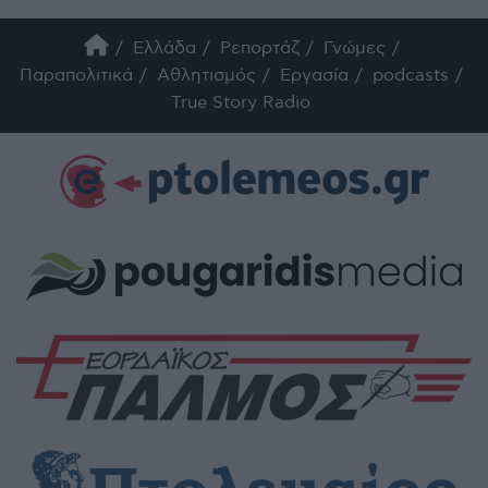
Ελλάδα
Ρεπορτάζ
Γνώμες
Παραπολιτικά
Αθλητισμός
Εργασία
podcasts
True Story Radio