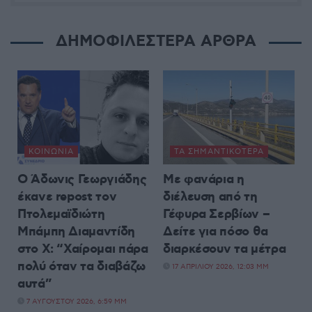
ΔΗΜΟΦΙΛΕΣΤΕΡΑ ΑΡΘΡΑ
ΚΟΙΝΩΝΊΑ
ΤΑ ΣΗΜΑΝΤΙΚΟΤΕΡΑ
Ο Άδωνις Γεωργιάδης
Με φανάρια η
έκανε repost τον
διέλευση από τη
Πτολεμαϊδιώτη
Γέφυρα Σερβίων –
Μπάμπη Διαμαντίδη
Δείτε για πόσο θα
στο X: “Χαίρομαι πάρα
διαρκέσουν τα μέτρα
πολύ όταν τα διαβάζω
17 ΑΠΡΙΛΊΟΥ 2026, 12:03 ΜΜ
αυτά”
7 ΑΥΓΟΎΣΤΟΥ 2026, 6:59 ΜΜ