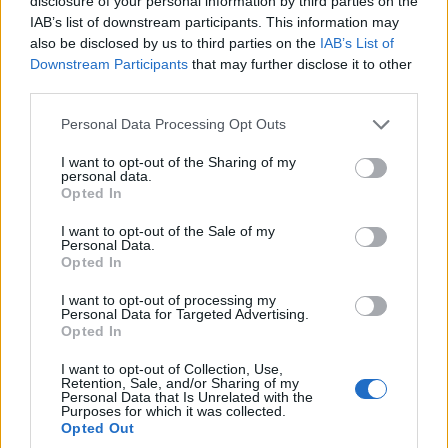
disclosure of your personal information by third parties on the
IAB’s list of downstream participants. This information may
also be disclosed by us to third parties on the
IAB’s List of
Downstream Participants
that may further disclose it to other
third parties.
Σχετικά
Please note that this website/app uses one or more Google
Personal Data Processing Opt Outs
Νέες εκπαιδεύσεις για
Δωρεάν Εκπαίδευση των
services and may gather and store information including but
Πρώτες Βοήθειες και
Πολιτών της Δυτικής
not limited to your visit or usage behaviour. You may click to
I want to opt-out of the Sharing of my
Απινίδωση στη Δυτική
Μακεδονίας στις Πρώτες
personal data.
grant or deny consent to Google and its third-party tags to
Μακεδονία – Δηλώστε
Βοήθειες και την
Opted In
use your data for below specified purposes in below Google
συμμετοχή
Απινίδωση – Δηλώστε
consent section.
19 Νοεμβρίου 2025, 1:51 μμ
συμμετοχή
I want to opt-out of the Sale of my
Personal Data.
σε "Κοινωνία"
20 Μαρτίου 2025, 11:41 πμ
Opted In
σε "Κοινωνία"
I want to opt-out of processing my
Δωρεάν μαθήματα πρώτων
Personal Data for Targeted Advertising.
βοηθειών και απινίδωσης
Opted In
σε Πτολεμαΐδα, Φλώρινα
και Καστοριά
I want to opt-out of Collection, Use,
Retention, Sale, and/or Sharing of my
22 Απριλίου 2026, 8:01 μμ
Personal Data that Is Unrelated with the
σε "Τοπική Επικαιρότητα"
Purposes for which it was collected.
Opted Out