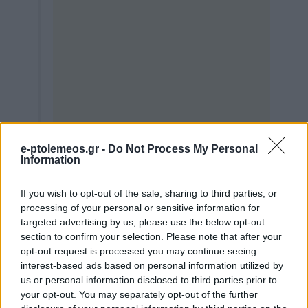
e-ptolemeos.gr -
Do Not Process My Personal
Information
If you wish to opt-out of the sale, sharing to third parties, or
Για ομαδικές εγγραφές, οι ενδιαφερόμενοι
processing of your personal or sensitive information for
μπορούν να αποστείλουν λίστα στο e-mail του
targeted advertising by us, please use the below opt-out
section to confirm your selection. Please note that after your
kedivim
@uowm
.gr
ΚΕΔΙΒΙΜ
, με τα απαραίτητα
opt-out request is processed you may continue seeing
στοιχεία.
interest-based ads based on personal information utilized by
us or personal information disclosed to third parties prior to
your opt-out. You may separately opt-out of the further