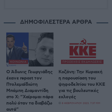
ΔΗΜΟΦΙΛΕΣΤΕΡΑ ΑΡΘΡΑ
ΚΟΙΝΩΝΊΑ
ΠΡΟΣΕΧΕΊΣ ΕΚΔΗΛΏΣΕΙΣ
Ο Άδωνις Γεωργιάδης
Κοζάνη: Την Κυριακή
έκανε repost τον
η παρουσίαση του
Πτολεμαϊδιώτη
ψηφοδελτίου του ΚΚΕ
Μπάμπη Διαμαντίδη
για τις βουλευτικές
στο X: “Χαίρομαι πάρα
εκλογές
πολύ όταν τα διαβάζω
8 ΦΕΒΡΟΥΑΡΊΟΥ 2023, 7:37 ΜΜ
αυτά”