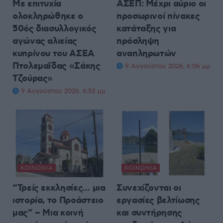
Με επιτυχία
ΑΣΕΠ: Μέχρι αύριο οι
ολοκληρώθηκε ο
προσωρινοί πίνακες
50ός διασυλλογικός
κατάταξης για
αγώνας αλιείας
πρόσληψη
κυπρίνου του ΑΣΕΑ
αναπληρωτών
Πτολεμαΐδας «Σάκης
9 Αυγούστου 2026, 6:06 μμ
Τζούρας»
9 Αυγούστου 2026, 6:53 μμ
ΚΟΙΝΩΝΊΑ
ΚΟΙΝΩΝΊΑ
“Τρείς εκκλησίες… μια
Συνεχίζονται οι
ιστορία, το Προάστειο
εργασίες βελτίωσης
μας” – Μια κοινή
και συντήρησης