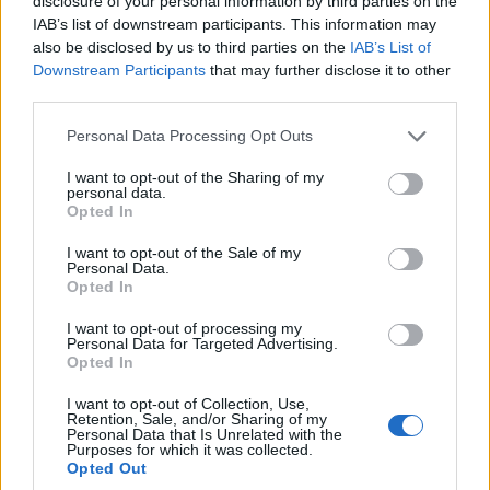
disclosure of your personal information by third parties on the
IAB’s list of downstream participants. This information may
also be disclosed by us to third parties on the
IAB’s List of
Downstream Participants
that may further disclose it to other
third parties.
Please note that this website/app uses one or more Google
Personal Data Processing Opt Outs
services and may gather and store information including but
not limited to your visit or usage behaviour. You may click to
I want to opt-out of the Sharing of my
personal data.
grant or deny consent to Google and its third-party tags to
Opted In
use your data for below specified purposes in below Google
consent section.
I want to opt-out of the Sale of my
Personal Data.
Opted In
I want to opt-out of processing my
Personal Data for Targeted Advertising.
Opted In
I want to opt-out of Collection, Use,
Retention, Sale, and/or Sharing of my
Personal Data that Is Unrelated with the
Purposes for which it was collected.
Opted Out