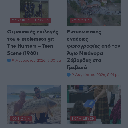
ΜΟΥΣΙΚΈΣ ΕΠΙΛΟΓΈΣ
ΚΟΙΝΩΝΊΑ
Οι μουσικές επιλογές
Εντυπωσιακές
του e-ptolemeos.gr:
εναέριες
The Hunters – Teen
φωτογραφίες από τον
Scene (1960)
Άγιο Νικάνορα
Ζάβορδας στα
9 Αυγούστου 2026, 9:00 μμ
Γρεβενά
9 Αυγούστου 2026, 8:01 μμ
ΚΟΙΝΩΝΊΑ
ΕΚΠΑΊΔΕΥΣΗ