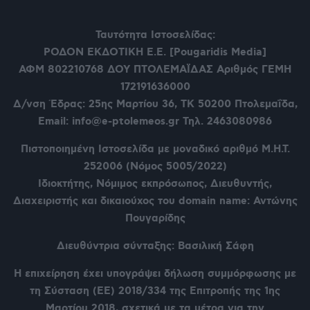
Ταυτότητα Ιστοσελίδας:
ΡΟΔΟΝ ΕΚΔΟΤΙΚΗ Ε.Ε. [Pougaridis Media]
ΑΦΜ 802210768
ΔΟΥ ΠΤΟΛΕΜΑΪΔΑΣ Αριθμός ΓΕΜΗ
172191636000
Δ/νση Έδρας: 25ης Μαρτίου 36,
ΤΚ 50200 Πτολεμαΐδα,
Email: info@e-ptolemeos.gr Τηλ. 2463080986
Πιστοποιημένη Ιστοσελίδα με μοναδικό αριθμό Μ.Η.Τ.
252006 (Νόμος 5005/2022)
Ιδιοκτήτης, Νόμιμος εκπρόσωπος, Διευθυντής,
Διαχειριστής και δικαιούχος του domain name: Αντώνης
Πουγαρίδης
Διευθύντρια σύνταξης: Βασιλική Σάφη
Η επιχείρηση έχει υπογράψει δήλωση συμμόρφωσης με
τη Σύσταση (ΕΕ) 2018/334 της Επιτροπής της 1ης
Μαρτίου 2018, σχετικά με τα μέτρα για την