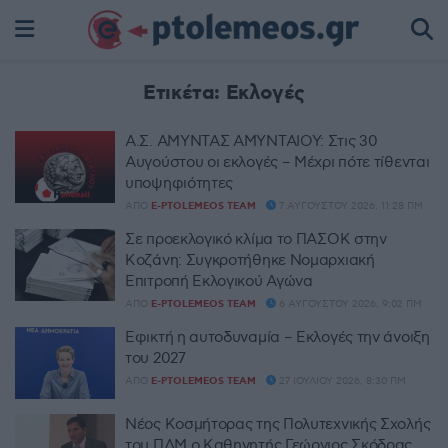
Ετικέτα:
Εκλογές
Α.Σ. ΑΜΥΝΤΑΣ ΑΜΥΝΤΑΙΟΥ: Στις 30
Αυγούστου οι εκλογές – Μέχρι πότε τίθενται
υποψηφιότητες
ΑΠΌ
E-PTOLEMEOS TEAM
7 ΑΥΓΟΎΣΤΟΥ 2026, 11:28 ΠΜ
Σε προεκλογικό κλίμα το ΠΑΣΟΚ στην
Κοζάνη: Συγκροτήθηκε Νομαρχιακή
Επιτροπή Εκλογικού Αγώνα
ΑΠΌ
E-PTOLEMEOS TEAM
6 ΑΥΓΟΎΣΤΟΥ 2026, 9:02 ΠΜ
Εφικτή η αυτοδυναμία – Εκλογές την άνοιξη
του 2027
ΑΠΌ
E-PTOLEMEOS TEAM
27 ΙΟΥΛΊΟΥ 2026, 8:30 ΠΜ
Νέος Κοσμήτορας της Πολυτεχνικής Σχολής
του ΠΔΜ ο Καθηγητής Γεώργιος Σκόδρας