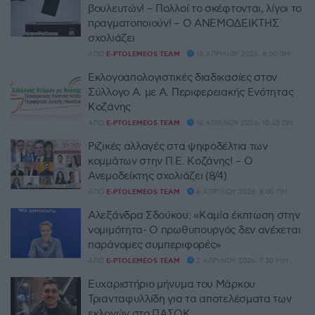
βουλευτών! – Πολλοί το σκέφτονται, λίγοι το
πραγματοποιούν! – Ο ΑΝΕΜΟΔΕΙΚΤΗΣ
σχολιάζει
ΑΠΌ
E-PTOLEMEOS TEAM
18 ΑΠΡΙΛΊΟΥ 2026, 8:00 ΠΜ
Εκλογοαπολογιστικές διαδικασίες στον
Σύλλογο Α. με Α. Περιφερειακής Ενότητας
Κοζάνης
ΑΠΌ
E-PTOLEMEOS TEAM
14 ΑΠΡΙΛΊΟΥ 2026, 10:45 ΠΜ
Ριζικές αλλαγές στα ψηφοδέλτια των
κομμάτων στην Π.Ε. Κοζάνης! – Ο
Ανεμοδείκτης σχολιάζει (8/4)
ΑΠΌ
E-PTOLEMEOS TEAM
8 ΑΠΡΙΛΊΟΥ 2026, 8:00 ΠΜ
Αλεξάνδρα Σδούκου: «Καμία έκπτωση στην
νομιμότητα- Ο πρωθυπουργός δεν ανέχεται
παράνομες συμπεριφορές»
ΑΠΌ
E-PTOLEMEOS TEAM
2 ΑΠΡΙΛΊΟΥ 2026, 7:30 ΜΜ
Ευχαριστήριο μήνυμα του Μάρκου
Τριανταφυλλίδη για τα αποτελέσματα των
εκλογών στο ΠΑΣΟΚ