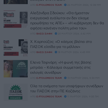
ΑΠΌ
E-PTOLEMEOS TEAM
26 ΜΑΡΤΊΟΥ 2026, 12:38 ΜΜ
Αλεξάνδρα Σδούκου: «Θα ήμασταν
ενεργειακά ευάλωτοι αν δεν είχαμε
προωθήσει τις ΑΠΕ» – «Η κυβέρνηση δεν θα
αφήσει κανέναν πολίτη μόνο του»
ΑΠΌ
ΒΆΣΩ ΣΆΦΗ
20 ΜΑΡΤΊΟΥ 2026, 4:42 ΜΜ
Χ. Καρπούζος: «Ο κόσμος βλέπει στο
ΠΑΣΟΚ ελπίδα για το μέλλον»
ΑΠΌ
ΒΆΣΩ ΣΆΦΗ
18 ΜΑΡΤΊΟΥ 2026, 4:45 ΜΜ
Έλενα Τσιρνάρη: «Η φωνή της βάσης
μετράει – Κάλεσμα συμμετοχής στις
εκλογές συνέδρων
ΑΠΌ
E-PTOLEMEOS TEAM
13 ΜΑΡΤΊΟΥ 2026, 5:30 ΜΜ
Όλα τα ονόματα των υποψήφιων συνέδρων
του ΠΑΣΟΚ στην ΠΕ Κοζάνης
ΑΠΌ
E-PTOLEMEOS TEAM
11 ΜΑΡΤΊΟΥ 2026, 9:35 ΠΜ