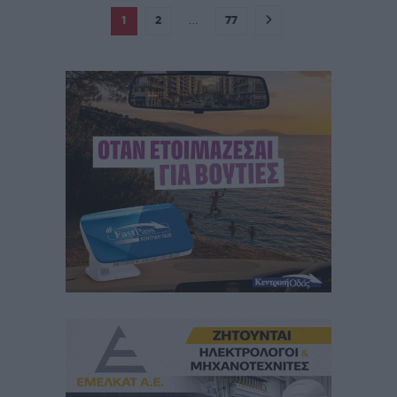
1
2
…
77