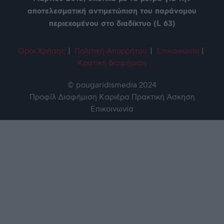
αποτελεσματική αντιμετώπιση του παράνομου
περιεχομένου στο διαδίκτυο (L 63)
Όροι Χρήση
ς
|
Πολιτική Απορρήτου
|
Επικοινωνία
|
Κρατική διαφήμιση
© pougaridismedia 2024
Προφίλ
Διαφήμιση
Καριέρα
Πρακτική Άσκηση
Επικοινωνία