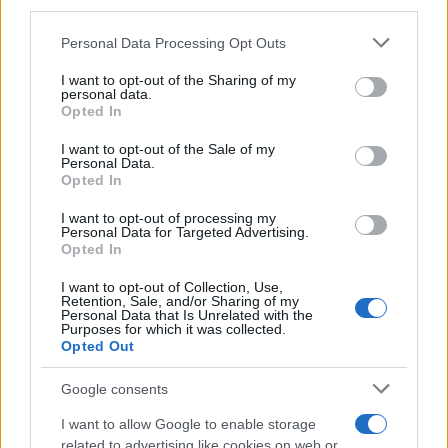
third parties.
Please note that this website/app uses one or more Google
Personal Data Processing Opt Outs
services and may gather and store information including but
not limited to your visit or usage behaviour. You may click to
I want to opt-out of the Sharing of my
personal data.
grant or deny consent to Google and its third-party tags to
Opted In
use your data for below specified purposes in below Google
consent section.
I want to opt-out of the Sale of my
Personal Data.
Opted In
I want to opt-out of processing my
Personal Data for Targeted Advertising.
Opted In
I want to opt-out of Collection, Use,
Retention, Sale, and/or Sharing of my
Personal Data that Is Unrelated with the
Purposes for which it was collected.
Opted Out
Google consents
I want to allow Google to enable storage
related to advertising like cookies on web or