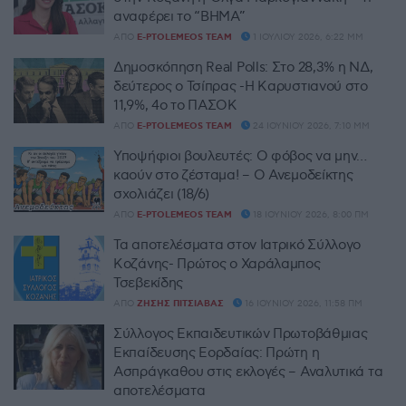
αναφέρει το “ΒΗΜΑ”
ΑΠΌ
E-PTOLEMEOS TEAM
1 ΙΟΥΛΊΟΥ 2026, 6:22 ΜΜ
Δημοσκόπηση Real Polls: Στο 28,3% η ΝΔ,
δεύτερος ο Τσίπρας -Η Καρυστιανού στο
11,9%, 4ο το ΠΑΣΟΚ
ΑΠΌ
E-PTOLEMEOS TEAM
24 ΙΟΥΝΊΟΥ 2026, 7:10 ΜΜ
Υποψήφιοι βουλευτές: Ο φόβος να μην…
καούν στο ζέσταμα! – Ο Ανεμοδείκτης
σχολιάζει (18/6)
ΑΠΌ
E-PTOLEMEOS TEAM
18 ΙΟΥΝΊΟΥ 2026, 8:00 ΠΜ
Τα αποτελέσματα στον Ιατρικό Σύλλογο
Κοζάνης- Πρώτος ο Χαράλαμπος
Τσεβεκίδης
ΑΠΌ
ΖΉΣΗΣ ΠΙΤΣΙΆΒΑΣ
16 ΙΟΥΝΊΟΥ 2026, 11:58 ΠΜ
Σύλλογος Εκπαιδευτικών Πρωτοβάθμιας
Εκπαίδευσης Εορδαίας: Πρώτη η
Ασπράγκαθου στις εκλογές – Αναλυτικά τα
αποτελέσματα