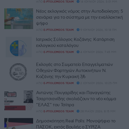
ΑΠΌ
E-PTOLEMEOS TEAM
14 ΙΟΥΝΊΟΥ 2026, 3:01 ΜΜ
Νέος εκλογικός νόμος στην Αυτοδιοίκηση: 5
σενάρια για το σύστημα με την εναλλακτική
ψήφο
ΑΠΌ
E-PTOLEMEOS TEAM
9 ΙΟΥΝΊΟΥ 2026, 10:18 ΠΜ
Ιατρικός Σύλλογος Κοζάνης: Κατάρτιση
εκλογικού καταλόγου
ΑΠΌ
E-PTOLEMEOS TEAM
4 ΙΟΥΝΊΟΥ 2026, 7:45 ΜΜ
Εκλογές στο Σωματείο Επαγγελματιών
Οδηγών Φορτηγών Αυτοκινήτων Ν.
Κοζάνης την Κυριακή 7/6
ΑΠΌ
E-PTOLEMEOS TEAM
2 ΙΟΥΝΊΟΥ 2026, 10:25 ΠΜ
Αντώνης Πουγαρίδης και Παναγιώτης
Τσαρτσιανίδης σχολιάζουν το νέο κόμμα
“ΕΛΑΣ” του Τσίπρα
ΑΠΌ
E-PTOLEMEOS TEAM
28 ΜΑΪ́ΟΥ 2026, 8:15 ΜΜ
Δημοσκόπηση Real Polls: Μονοψήφιο το
ΠΑΣΟΚ, εκτός Βουλής ο ΣΥΡΙΖΑ