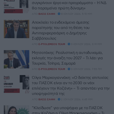
συγκρίνουν έργο και προγράμματα – Η ΝΔ
θα παραμείνει πρώτη δύναμη»
ΑΠΌ
ΒΆΣΩ ΣΆΦΗ
8 ΙΟΥΛΊΟΥ 2026, 5:15 ΜΜ
Αποκλείει το ενδεχόμενο άμεσης
παραίτησής του από τη θέση του
Αντιπεριφερειάρχη ο Δημήτρης
Σαββόπουλος
ΑΠΌ
E-PTOLEMEOS TEAM
3 ΙΟΥΛΊΟΥ 2026, 3:19 ΜΜ
Μητσοτάκης: Ρεαλιστική η αυτοδυναμία,
εκλογές την άνοιξη του 2027 – Τι λέει για
Τουρκία, Τσίπρα, Σαμαρά
ΑΠΌ
E-PTOLEMEOS TEAM
3 ΙΟΥΛΊΟΥ 2026, 7:55 ΠΜ
Όλγα Μαρκογιαννάκη: «Ο δείκτης επιτυχίας
του ΠΑΣΟΚ είναι αν το 2030 οι νέοι
επιλέγουν την Κοζάνη» – Τι απαντάει για την
υποψηφιότητά της
ΑΠΌ
ΒΆΣΩ ΣΆΦΗ
2 ΙΟΥΛΊΟΥ 2026, 4:45 ΜΜ
“Κλείδωσε” για υποψήφια με το ΠΑΣΟΚ
στην Κοζάνη η Όλγα Μαρκογιαννάκη – Τι