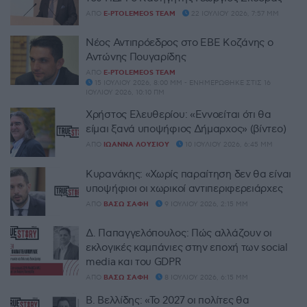
ΑΠΌ
E-PTOLEMEOS TEAM
22 ΙΟΥΛΊΟΥ 2026, 7:57 ΜΜ
Νέος Αντιπρόεδρος στο ΕΒΕ Κοζάνης ο
Αντώνης Πουγαρίδης
ΑΠΌ
E-PTOLEMEOS TEAM
15 ΙΟΥΛΊΟΥ 2026, 8:00 ΜΜ - ΕΝΗΜΕΡΏΘΗΚΕ ΣΤΙΣ 16
ΙΟΥΛΊΟΥ 2026, 10:10 ΠΜ
Χρήστος Ελευθερίου: «Εννοείται ότι θα
είμαι ξανά υποψήφιος Δήμαρχος» (βίντεο)
ΑΠΌ
ΙΩΆΝΝΑ ΛΟΎΣΙΟΥ
10 ΙΟΥΛΊΟΥ 2026, 6:45 ΜΜ
Κυρανάκης: «Χωρίς παραίτηση δεν θα είναι
υποψήφιοι οι χωρικοί αντιπεριφερειάρχες
ΑΠΌ
ΒΆΣΩ ΣΆΦΗ
9 ΙΟΥΛΊΟΥ 2026, 2:15 ΜΜ
Δ. Παπαγγελόπουλος: Πώς αλλάζουν οι
εκλογικές καμπάνιες στην εποχή των social
media και του GDPR
ΑΠΌ
ΒΆΣΩ ΣΆΦΗ
8 ΙΟΥΛΊΟΥ 2026, 6:15 ΜΜ
Β. Βελλίδης: «Το 2027 οι πολίτες θα