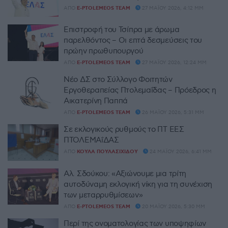
ΑΠΌ
E-PTOLEMEOS TEAM
27 ΜΑΪ́ΟΥ 2026, 4:12 ΜΜ
Επιστροφή του Τσίπρα με άρωμα
παρελθόντος – Οι επτά δεσμεύσεις του
πρώην πρωθυπουργού
ΑΠΌ
E-PTOLEMEOS TEAM
27 ΜΑΪ́ΟΥ 2026, 12:24 ΜΜ
Νέο ΔΣ στο Σύλλογο Φοιτητών
Εργοθεραπείας Πτολεμαΐδας – Πρόεδρος η
Αικατερίνη Παππά
ΑΠΌ
E-PTOLEMEOS TEAM
26 ΜΑΪ́ΟΥ 2026, 5:31 ΜΜ
Σε εκλογικούς ρυθμούς το ΠΤ ΕΕΣ
ΠΤΟΛΕΜΑΐΔΑΣ
ΑΠΌ
ΚΟΎΛΑ ΠΟΥΛΑΣΙΧΊΔΟΥ
24 ΜΑΪ́ΟΥ 2026, 6:41 ΜΜ
Αλ. Σδούκου: «Αξιώνουμε μια τρίτη
αυτοδύναμη εκλογική νίκη για τη συνέχιση
των μεταρρυθμίσεων»
ΑΠΌ
E-PTOLEMEOS TEAM
20 ΜΑΪ́ΟΥ 2026, 5:30 ΜΜ
Περί της ονοματολογίας των υποψηφίων