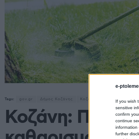
e-ptoleme
Tags:
gov.gr
Δήμος Κοζάνης
Κοζάνη
Πυροσβεστική Υ
If you wish 
sensitive in
Κοζάνη: Παράτα
confirm you
continue se
information 
καθαρισμό οικο
further disc