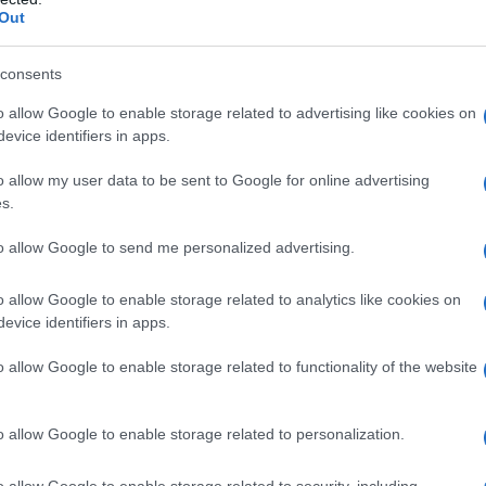
ς, νομείς (φυσικά ή νομικά πρόσω
Out
δικαίου), φορείς του δημόσιου το
consents
ε την περ. α) της παρ. 1 του άρθ
o allow Google to enable storage related to advertising like cookies on
0/2014, επικαρπωτές, μισθωτές κα
evice identifiers in apps.
ές οικοπεδικών και λοιπών ακάλ
o allow my user data to be sent to Google for online advertising
s.
περιοχές εντός εγκεκριμένων
to allow Google to send me personalized advertising.
ών σχεδίων και εντός ορίων οικι
εκριμένο ρυμοτομικό σχέδιο, καθώ
o allow Google to enable storage related to analytics like cookies on
evice identifiers in apps.
εων που βρίσκονται εντός ακτίνας
o allow Google to enable storage related to functionality of the website
ρων από τα όρια των ανωτέρω περ
 επί εκτός σχεδίου γηπέδων με κτ
o allow Google to enable storage related to personalization.
ν υπάγονται στη δασική νομοθεσί
o allow Google to enable storage related to security, including