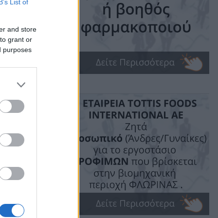
B’s List of
er and store
to grant or
ed purposes
ime: 1 min read
ις!