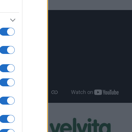
πα
μέα
ρου 14
ι
υπτων
σμών
ς και
 εκατό
ιοχών,
ίσμα
α, ότι