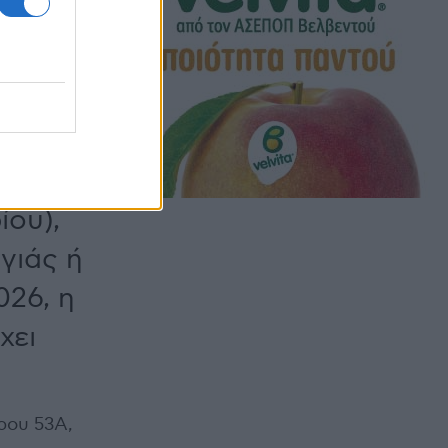
 για
ι για
ς
ίου),
γιάς ή
026, η
χει
ρου 53Α,