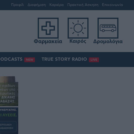
Προφίλ
Διαφήμιση
Καριέρα
Πρακτική Άσκηση
Επικοινωνία
PODCASTS
TRUE STORY RADIO
NEW
LIVE