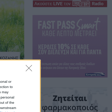
sonal or
ection to
ou may
 personal
out of the
 downstream