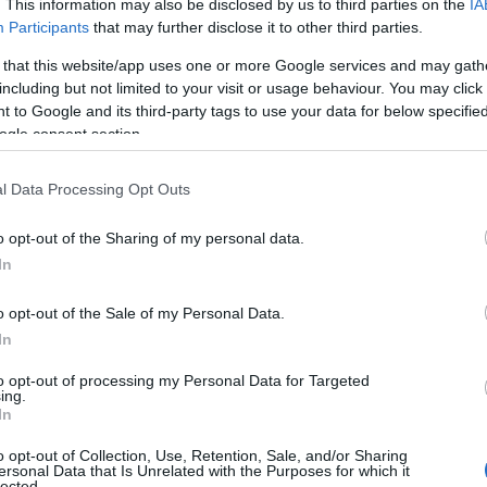
. This information may also be disclosed by us to third parties on the
IA
Participants
that may further disclose it to other third parties.
για πρόστιμα
 that this website/app uses one or more Google services and may gath
including but not limited to your visit or usage behaviour. You may click 
 to Google and its third-party tags to use your data for below specifi
ogle consent section.
αιρότητα
Reading T
l Data Processing Opt Outs
News
και μάθετε πρώτοι όλες τις ειδήσε
o opt-out of the Sharing of my personal data.
In
o opt-out of the Sale of my Personal Data.
In
to opt-out of processing my Personal Data for Targeted
ing.
In
οζάνης ενημερώνει όλους τους
o opt-out of Collection, Use, Retention, Sale, and/or Sharing
ersonal Data that Is Unrelated with the Purposes for which it
lected.