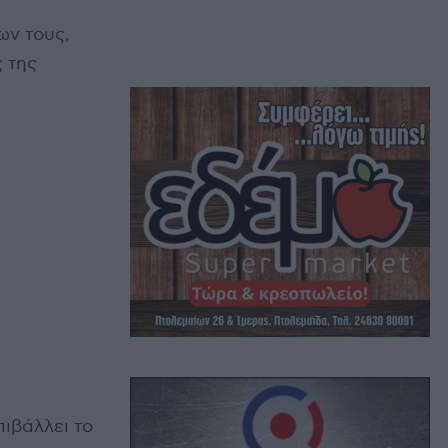
ων τους,
ς της
ιβάλλει το