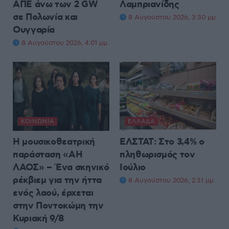
ΑΠΕ άνω των 2 GW
Λαμπριανίδης
σε Πολωνία και
8 Αυγούστου 2026, 3:30 μμ
Ουγγαρία
8 Αυγούστου 2026, 4:01 μμ
ΚΟΙΝΩΝΊΑ
ΕΛΛΆΔΑ
Η μουσικοθεατρική
ΕΛΣΤΑΤ: Στο 3,4% ο
παράσταση «ΑΗ
πληθωρισμός τον
ΛΑΟΣ» – Ένα σκηνικό
Ιούλιο
ρέκβιεμ για την ήττα
8 Αυγούστου 2026, 2:31 μμ
ενός λαού, έρχεται
στην Ποντοκώμη την
Κυριακή 9/8