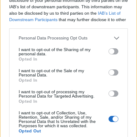
disclosure of your personal information by third parties on the
IAB’s list of downstream participants. This information may
also be disclosed by us to third parties on the
IAB’s List of
Downstream Participants
that may further disclose it to other
third parties.
Please note that this website/app uses one or more Google
Personal Data Processing Opt Outs
services and may gather and store information including but
not limited to your visit or usage behaviour. You may click to
I want to opt-out of the Sharing of my
personal data.
grant or deny consent to Google and its third-party tags to
Opted In
use your data for below specified purposes in below Google
consent section.
I want to opt-out of the Sale of my
Personal Data.
Opted In
I want to opt-out of processing my
Personal Data for Targeted Advertising.
Opted In
I want to opt-out of Collection, Use,
Retention, Sale, and/or Sharing of my
Personal Data that Is Unrelated with the
Purposes for which it was collected.
Opted Out