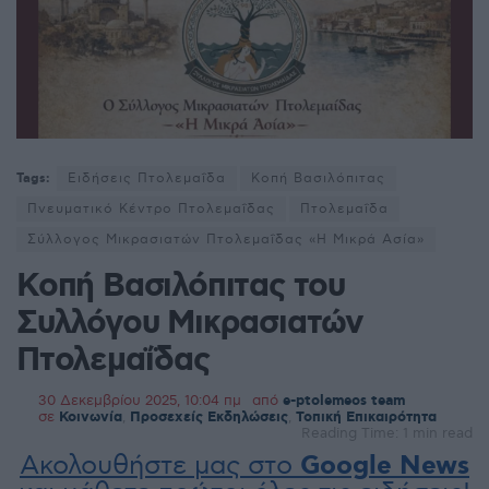
Tags:
Ειδήσεις Πτολεμαΐδα
Κoπή Βασιλόπιτας
Πνευματικό Κέντρο Πτολεμαΐδας
Πτολεμαΐδα
Σύλλογος Μικρασιατών Πτολεμαΐδας «Η Μικρά Ασία»
Κοπή Βασιλόπιτας του
Συλλόγου Μικρασιατών
Πτολεμαΐδας
30 Δεκεμβρίου 2025, 10:04 πμ
από
e-ptolemeos team
σε
Κοινωνία
,
Προσεχείς Εκδηλώσεις
,
Τοπική Επικαιρότητα
Reading Time: 1 min read
Ακολουθήστε μας στο
Google News