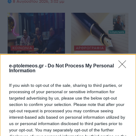
8 Αυγούστου 2026, 3:02 μμ
ΚΟΙΝΩΝΊΑ
ΑΡΘΡΟΓΡΑΦΊΑ
Ο Μπάνε Πρέλεβιτς
Καλά νέα!!! Έγινε η
e-ptolemeos.gr -
Do Not Process My Personal
παρουσίασε το βιβλίο
αρχή για τη συνέχεια
Information
του “Η Δύναμη της
του έργου “Σήραγγα
Ήττας” στην
Κλεισούρας” – Του
If you wish to opt-out of the sale, sharing to third parties, or
Πτολεμαΐδα (Βίντεο)
Μιχάλη Ραμπίδη
processing of your personal or sensitive information for
targeted advertising by us, please use the below opt-out
8 Αυγούστου 2026, 1:57 μμ
8 Αυγούστου 2026, 1:31 μμ
section to confirm your selection. Please note that after your
opt-out request is processed you may continue seeing
interest-based ads based on personal information utilized by
us or personal information disclosed to third parties prior to
your opt-out. You may separately opt-out of the further