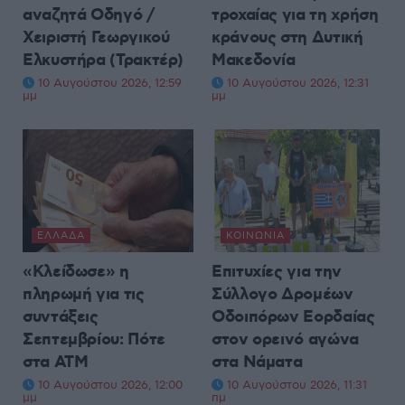
αναζητά Οδηγό /
τροχαίας για τη χρήση
Χειριστή Γεωργικού
κράνους στη Δυτική
Ελκυστήρα (Τρακτέρ)
Μακεδονία
10 Αυγούστου 2026, 12:59
10 Αυγούστου 2026, 12:31
μμ
μμ
ΕΛΛΆΔΑ
ΚΟΙΝΩΝΊΑ
«Κλείδωσε» η
Επιτυχίες για την
πληρωμή για τις
Σύλλογο Δρομέων
συντάξεις
Οδοιπόρων Εορδαίας
Σεπτεμβρίου: Πότε
στον ορεινό αγώνα
στα ΑΤΜ
στα Νάματα
10 Αυγούστου 2026, 12:00
10 Αυγούστου 2026, 11:31
μμ
πμ