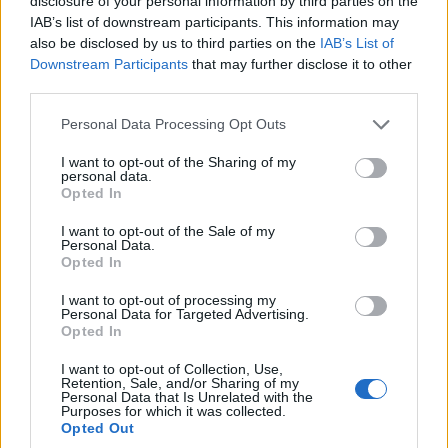
disclosure of your personal information by third parties on the
IAB’s list of downstream participants. This information may
also be disclosed by us to third parties on the
IAB’s List of
Downstream Participants
that may further disclose it to other
third parties.
Please note that this website/app uses one or more Google
Personal Data Processing Opt Outs
services and may gather and store information including but
not limited to your visit or usage behaviour. You may click to
I want to opt-out of the Sharing of my
personal data.
grant or deny consent to Google and its third-party tags to
Opted In
use your data for below specified purposes in below Google
consent section.
I want to opt-out of the Sale of my
Personal Data.
Opted In
I want to opt-out of processing my
Personal Data for Targeted Advertising.
Opted In
I want to opt-out of Collection, Use,
Retention, Sale, and/or Sharing of my
Personal Data that Is Unrelated with the
Purposes for which it was collected.
Opted Out