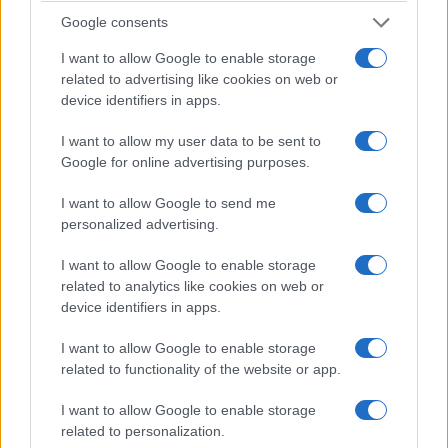
Google consents
I want to allow Google to enable storage
related to advertising like cookies on web or
device identifiers in apps.
I want to allow my user data to be sent to
Google for online advertising purposes.
Ο Πρόεδρος της ΑΕΜΥ Κύριλλος Παπακυρίλλου
επισκέφθηκε την Τρίτη τον Δήμαρχο Εορδαίας
I want to allow Google to send me
personalized advertising.
Παναγιώτη Πλακεντά, όπου και συζητήθηκε
εκτενώς το ζήτημα της ανακαίνισης και
I want to allow Google to enable storage
αναβάθμισης του ΚΕΦΙΑΠ Αμυνταίου, μιας
related to analytics like cookies on web or
device identifiers in apps.
δομής που όπως τονίστηκε θα παρέχει
εξειδικευμένες υπηρεσίες σε άτομα με
I want to allow Google to enable storage
related to functionality of the website or app.
αναπηρία και κινητικά ή άλλα προβλήματα
υγείας. Ιδιαίτερη έμφαση δόθηκε στη σημασία
I want to allow Google to enable storage
της πλήρους αξιοποίησης των δυνατοτήτων του
related to personalization.