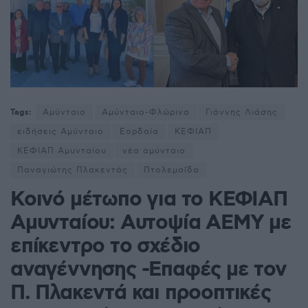
Tags:
Αμύνταιο
Αμύνταιο-Φλώρινα
Γιάννης Λιάσης
ειδήσεις Αμύνταιο
Εορδαία
ΚΕΦΙΑΠ
ΚΕΦΙΑΠ Αμυνταίου
νέα αμύνταιο
Παναγιώτης Πλακεντάς
Πτολεμαΐδα
Κοινό μέτωπο για το ΚΕΦΙΑΠ
Αμυνταίου: Αυτοψία ΑΕΜΥ με
επίκεντρο το σχέδιο
αναγέννησης -Επαφές με τον
Π. Πλακεντά και προοπτικές