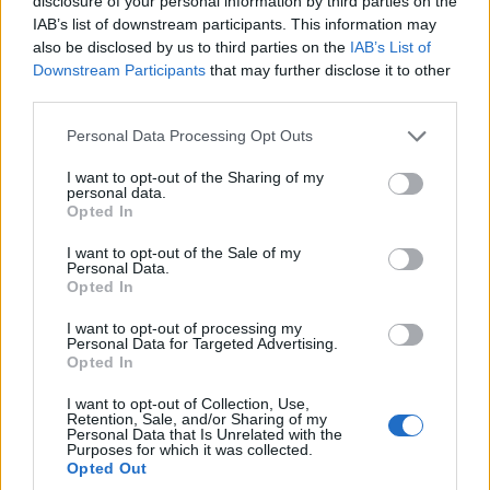
disclosure of your personal information by third parties on the
IAB’s list of downstream participants. This information may
also be disclosed by us to third parties on the
IAB’s List of
ΚΟΙΝΩΝΊΑ
SPONSORED CONTENT
Downstream Participants
that may further disclose it to other
Κήρυγμα Μητρόπολης
Πόρτο – Αλβέρκα: Το
third parties.
Φλώρινης, Πρεσπών
κοντρολάρει στο 1.80!
Please note that this website/app uses one or more Google
Personal Data Processing Opt Outs
και Εορδαίας: Το
9 Αυγούστου 2026, 10:32
services and may gather and store information including but
πμ
θαύμα της θεραπείας
not limited to your visit or usage behaviour. You may click to
I want to opt-out of the Sharing of my
personal data.
του επιληπτικού
grant or deny consent to Google and its third-party tags to
Opted In
use your data for below specified purposes in below Google
παιδιού με το
consent section.
δαιμονικό πνεύμα
I want to opt-out of the Sale of my
Personal Data.
9 Αυγούστου 2026, 10:32
Opted In
πμ
I want to opt-out of processing my
Personal Data for Targeted Advertising.
Opted In
I want to opt-out of Collection, Use,
Retention, Sale, and/or Sharing of my
Personal Data that Is Unrelated with the
Purposes for which it was collected.
Opted Out