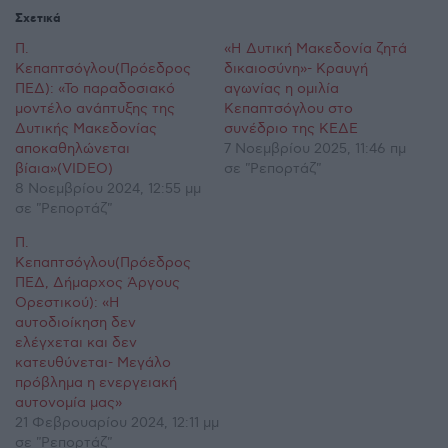
Σχετικά
Π.
«Η Δυτική Μακεδονία ζητά
Κεπαπτσόγλου(Πρόεδρος
δικαιοσύνη»- Κραυγή
ΠΕΔ): «Το παραδοσιακό
αγωνίας η ομιλία
μοντέλο ανάπτυξης της
Κεπαπτσόγλου στο
Δυτικής Μακεδονίας
συνέδριο της ΚΕΔΕ
αποκαθηλώνεται
7 Νοεμβρίου 2025, 11:46 πμ
βίαια»(VIDEO)
σε "Ρεπορτάζ"
8 Νοεμβρίου 2024, 12:55 μμ
σε "Ρεπορτάζ"
Π.
Κεπαπτσόγλου(Πρόεδρος
ΠΕΔ, Δήμαρχος Άργους
Ορεστικού): «Η
αυτοδιοίκηση δεν
ελέγχεται και δεν
κατευθύνεται- Μεγάλο
πρόβλημα η ενεργειακή
αυτονομία μας»
21 Φεβρουαρίου 2024, 12:11 μμ
σε "Ρεπορτάζ"