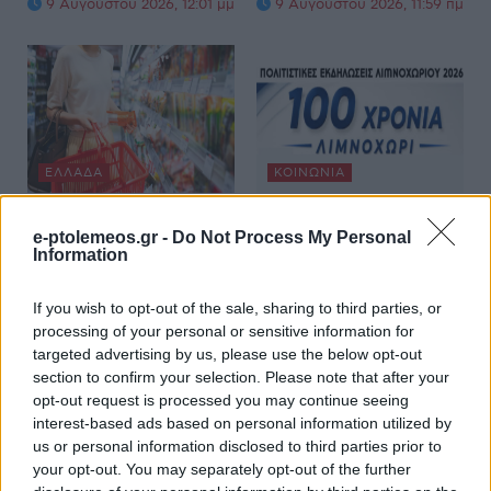
9 Αυγούστου 2026, 12:01 μμ
9 Αυγούστου 2026, 11:59 πμ
ΕΛΛΆΔΑ
ΚΟΙΝΩΝΊΑ
Έρχεται νέο Market
100 χρόνια Λιμνοχώρι
e-ptolemeos.gr -
Do Not Process My Personal
Pass από Σεπτέμβριο
– Πολιτιστικές
Information
για 200.000
εκδηλώσεις στις 12,
δικαιούχους
13, 14 και 15
If you wish to opt-out of the sale, sharing to third parties, or
Αυγούστου
9 Αυγούστου 2026, 11:30
processing of your personal or sensitive information for
πμ
targeted advertising by us, please use the below opt-out
9 Αυγούστου 2026, 11:04
πμ
section to confirm your selection. Please note that after your
opt-out request is processed you may continue seeing
interest-based ads based on personal information utilized by
us or personal information disclosed to third parties prior to
your opt-out. You may separately opt-out of the further