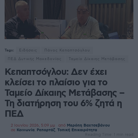
Tags:
Ειδήσεις
Πάνος Κεπαπτσόγλου
ΠΕΔ Δυτικής Μακεδονίας
Ταμείο Δίκαιης Μετάβασης
Κεπαπτσόγλου: Δεν έχει
κλείσει το πλαίσιο για το
Ταμείο Δίκαιης Μετάβασης –
Τη διατήρηση του 6% ζητά η
ΠΕΔ
2 Ιουνίου 2026, 5:09 μμ
από
Μερόπη Βαχτσεβάνου
σε
Κοινωνία
,
Ρεπορτάζ
,
Τοπική Επικαιρότητα
Reading Time: 1 min read