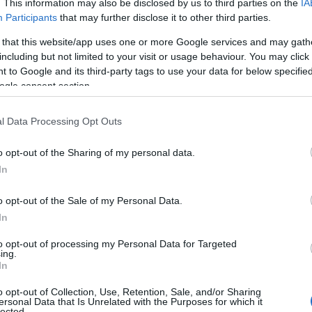
μέρωση στο 2ο Ε
. This information may also be disclosed by us to third parties on the
IA
Participants
that may further disclose it to other third parties.
 that this website/app uses one or more Google services and may gath
α ενδοοικογενει
including but not limited to your visit or usage behaviour. You may click 
 to Google and its third-party tags to use your data for below specifi
ogle consent section.
l Data Processing Opt Outs
o opt-out of the Sharing of my personal data.
ική Επικαιρότητα
Reading T
In
News
και μάθετε πρώτοι όλες τις ειδήσε
o opt-out of the Sale of my Personal Data.
In
to opt-out of processing my Personal Data for Targeted
ing.
In
o opt-out of Collection, Use, Retention, Sale, and/or Sharing
ersonal Data that Is Unrelated with the Purposes for which it
lected.