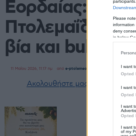
Εορδαίας: Ενη
participants
Downstream 
Please note
Πτολεμαΐδας γι
information 
deny consent
in below Go
βία και bulling
Persona
I want t
11 Μαΐου 2026, 11:17 πμ
από
e-ptolemeos team
σε
Κοινωνία
,
Τοπ
Opted 
Ακολουθήστε μας στο
Google 
I want t
Opted 
I want 
Advertis
Opted 
I want t
of my P
was col