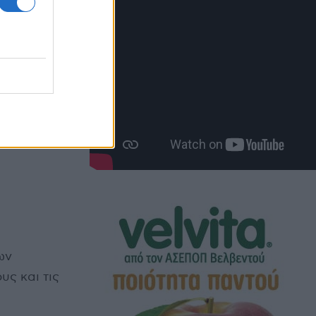
ξένη και
ων
υς και τις