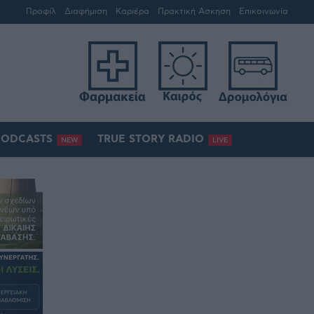
Προφίλ
Διαφήμιση
Καριέρα
Πρακτική Άσκηση
Επικοινωνία
PODCASTS
TRUE STORY RADIO
NEW
LIVE