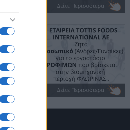
θυνσης
ησαν
ο, την
 Βίας»
», με
βραμίδου
οιήθηκε
αρουσίασαν