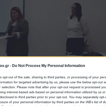
os.gr -
Do Not Process My Personal Information
Ειδήσεις Πτολεμαΐδα
ενδοοικογενειακή βία
μαθητές
to opt-out of the sale, sharing to third parties, or processing of your per
formation for targeted advertising by us, please use the below opt-out s
r selection. Please note that after your opt-out request is processed y
τας Δήμου
eing interest-based ads based on personal information utilized by us or
disclosed to third parties prior to your opt-out. You may separately opt-
losure of your personal information by third parties on the IAB’s list of