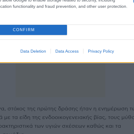
ειτουργοί του Κέντρου Κοινότητας κα. Τασιώνη Πολυ
cation functionality and fraud prevention, and other user protection.
ήνη.
CONFIRM
Data Deletion
Data Access
Privacy Policy
να, στόχος της πρώτης δράσης ήταν η ενημέρωση τ
 με τα είδη της ενδοοικογενειακής βίας, τους μύθο
ρακτηριστικά των υγιών σχέσεων καθώς και τα