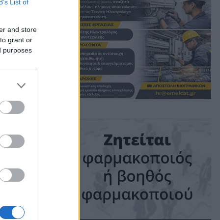
ΠΑΛ
B’s List of
er and store
ακή
to grant or
ed purposes
ime: 1 min read
ις!