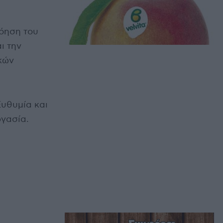
όηση του
ι την
κών
Ευθυμία και
ργασία.