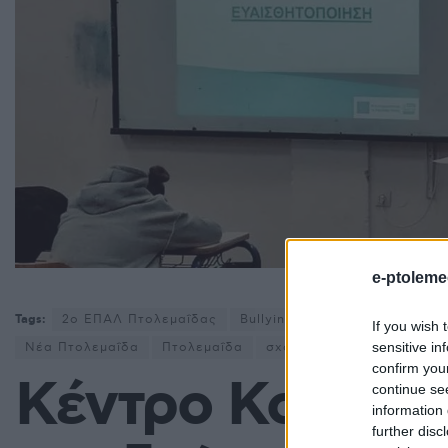
e-ptoleme
Tags:
2ο ΕΠΑΛ Πτολεμαΐδας
Bullying
Δήμος Εορδαίας
If you wish 
sensitive in
Νέα Πτολεμαΐδα
Πτολεμαΐδα
σχολεία
confirm you
Κέντρο Κοινότη
continue se
information 
further disc