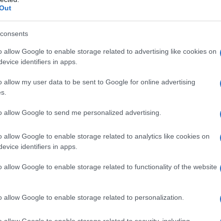
Out
ου Κέντρου Κοινότητας Δήμου
consents
 έπειτα από πρόσκληση της Διεύ
o allow Google to enable storage related to advertising like cookies on
evice identifiers in apps.
ΠΑΛ Πτολεμαΐδας, πραγματοποί
o allow my user data to be sent to Google for online advertising
 μαθητές της Α΄ λυκείου με στόχ
s.
 σε θέματα «Ενδοοικογενειακής
to allow Google to send me personalized advertising.
ικού Εκφοβισμού».
o allow Google to enable storage related to analytics like cookies on
evice identifiers in apps.
04.2026, πραγματοποιήθηκε η δράση με θέμα την
ακή βία» στο πλαίσιο του μαθήματος «Αγωγή Υγείας
o allow Google to enable storage related to functionality of the website
ψυχολόγους του Κέντρου Κοινότητας κα. Γεωργία Α
 Μαυρόπουλο και την Τετάρτη 29.4.2026, πραγματοπ
o allow Google to enable storage related to personalization.
ιλία με θέμα «Σχολικός Εκφοβισμός», την οποία π
o allow Google to enable storage related to security, including