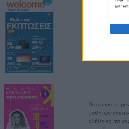
οι Κοινωνικοί Λ
authenti
κα. Ντερίλα Ειρ
Πιο συγκεκριμέ
μαθητών σχετικά
αλήθειες, τα χα