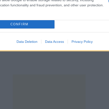
κοπαδιών τους, καθώς καλούνται να πληρώσουν με
cation functionality and fraud prevention, and other user protection.
CONFIRM
περιοχές, όπως η Αιανή, το Βόιο κ.α. πιθανότατα
 της καραντίνας, με την απόφαση να έρχεται μετά
ν απαραίτητων πρωτοκόλλων και σαφώς με επίσημ
Data Deletion
Data Access
Privacy Policy
ων αρμόδιων υπηρεσιών.