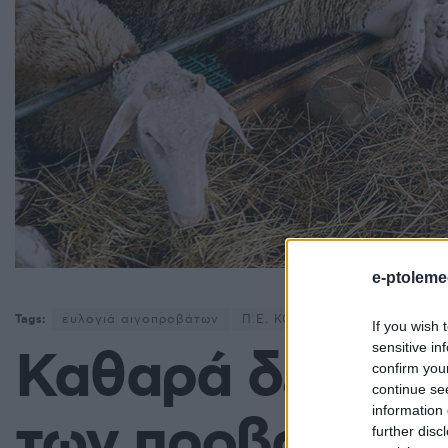
e-ptoleme
Tags:
ευλογιά αιγοπροβάτων
Π.Ε. ΚΟΖΑΝΗΣ
If you wish 
sensitive in
Καθαρά δείγματ
confirm you
continue se
information 
των προβάτων- 
further disc