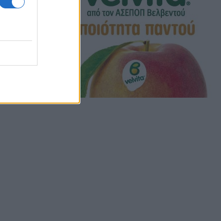
γάλα ποσά
 θα βγουν
 την
ες