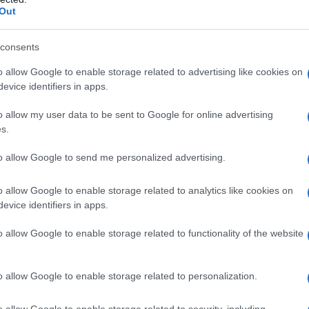
Out
 αρμόδιες υπηρεσίες τις επόμενες ώρες, σύμφωνα
υ «Π».
consents
o allow Google to enable storage related to advertising like cookies on
evice identifiers in apps.
o allow my user data to be sent to Google for online advertising
s.
to allow Google to send me personalized advertising.
o allow Google to enable storage related to analytics like cookies on
evice identifiers in apps.
o allow Google to enable storage related to functionality of the website
ατα που έχουν ληφθεί δείχνουν «καθαρά» με αποτέ
o allow Google to enable storage related to personalization.
, να υπάρξει περιορισμός της ζώνης των 20χλμ., δί
ύς κτηνοτρόφους οι οποίοι έχουν δυσκολευτεί με τ
o allow Google to enable storage related to security, including