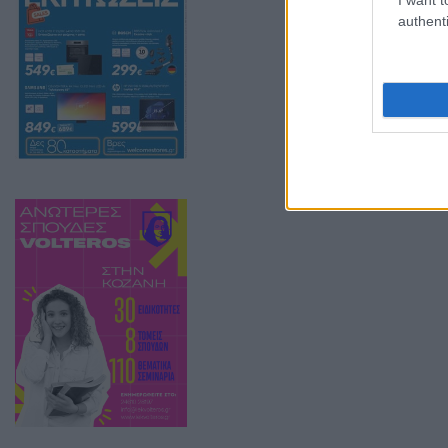
εγκλεισμό των 
authenti
για ζωοτροφές.
Απομακρυσμένες 
από το καθεστώς
τήρηση όλων τω
ανακοινώσεις τ