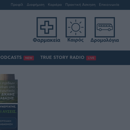
Προφίλ
Διαφήμιση
Καριέρα
Πρακτική Άσκηση
Επικοινωνία
PODCASTS
TRUE STORY RADIO
NEW
LIVE