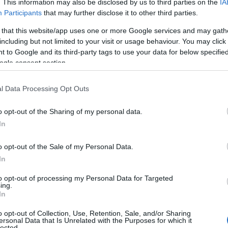
. This information may also be disclosed by us to third parties on the
IA
Participants
that may further disclose it to other third parties.
ς
 that this website/app uses one or more Google services and may gath
including but not limited to your visit or usage behaviour. You may click 
 to Google and its third-party tags to use your data for below specifi
ogle consent section.
άζ
,
ΤΑ ΣΗΜΑΝΤΙΚΟΤΕΡΑ
Reading T
l Data Processing Opt Outs
News
και μάθετε πρώτοι όλες τις ειδήσε
o opt-out of the Sharing of my personal data.
In
o opt-out of the Sale of my Personal Data.
In
to opt-out of processing my Personal Data for Targeted
ing.
των μέτρων της καραντίνας τα οποία ισχύουν από τ
In
 Π.Ε. Κοζάνης, μετά την επιβεβαίωση κρούσματος 
o opt-out of Collection, Use, Retention, Sale, and/or Sharing
ersonal Data that Is Unrelated with the Purposes for which it
ε κτηνοτροφική μονάδα της Πτελέας, αναμένεται ν
lected.