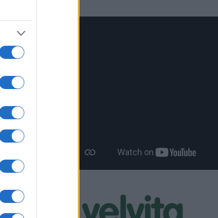
 με
λεσμα ίσως
νοντας
ον