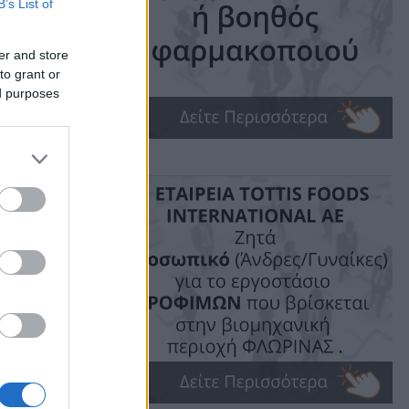
B’s List of
er and store
to grant or
ed purposes
ime: 1 min read
ις!
ις 27
ευλογιάς
α