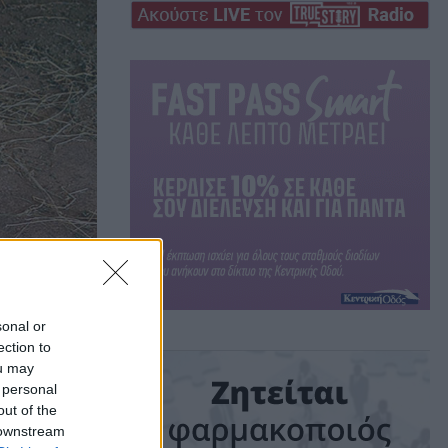
sonal or
ection to
ά
ou may
 personal
out of the
 η
 downstream