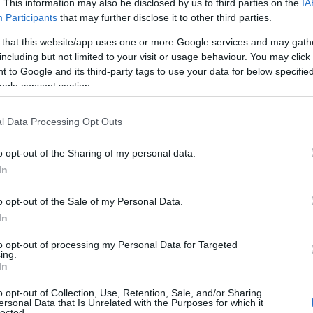
κριτηρίου
. This information may also be disclosed by us to third parties on the
IA
Participants
that may further disclose it to other third parties.
πό προκηρύξεις τ
 that this website/app uses one or more Google services and may gath
including but not limited to your visit or usage behaviour. You may click 
 to Google and its third-party tags to use your data for below specifi
ogle consent section.
ατοίκους
l Data Processing Opt Outs
υροπηγής και
o opt-out of the Sharing of my personal data.
In
o opt-out of the Sale of my Personal Data.
In
to opt-out of processing my Personal Data for Targeted
οπική Επικαιρότητα
Reading T
ing.
In
News
και μάθετε πρώτοι όλες τις ειδήσε
o opt-out of Collection, Use, Retention, Sale, and/or Sharing
ersonal Data that Is Unrelated with the Purposes for which it
lected.