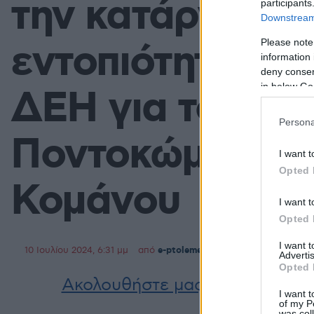
την κατάργηση 
participants
Downstream 
εντοπιότητας α
Please note
information 
deny consent
in below Go
ΔΕΗ για τους κ
Persona
Ποντοκώμης, Μα
I want t
Opted 
Κομάνου
I want t
Opted 
I want 
10 Ιουλίου 2024, 6:31 μμ
από
e-ptolemeos team
σε
Κοινωνία
,
Τ
Advertis
Opted 
Ακολουθήστε μας στο
Google 
I want t
of my P
was col