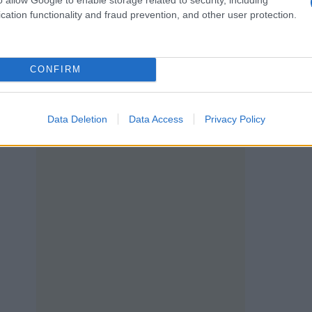
cation functionality and fraud prevention, and other user protection.
CONFIRM
ργό Περιβάλλοντος & Ενέργειας
ση κριτηρίου εντοπιότητας από προκηρύξεις της Δ
Data Deletion
Data Access
Privacy Policy