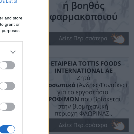
B’s List of
ης
er and store
to grant or
ed purposes
ime: 1 min read
ις!