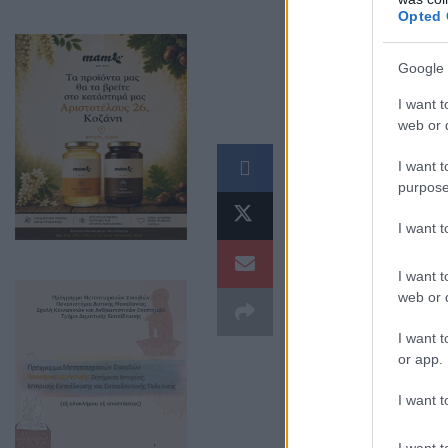
Opted 
Google 
I want t
web or d
Προς το Προεδρ
I want t
purpose
I want 
I want t
web or d
I want t
or app.
I want t
I want t