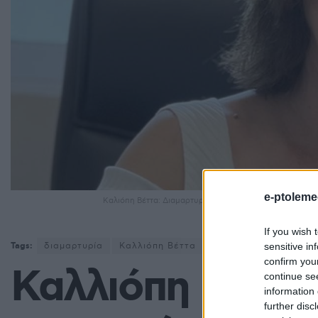
e-ptoleme
Καλιόπη Βέττα: Διαμαρτυρία για την κατάργηση κριτηρ
If you wish 
sensitive in
Tags:
διαμαρτυρία
Καλλιόπη Βέττα
Κόμανος
Μαυροπη
confirm you
Καλλιόπη Βέττα:
continue se
information 
further disc