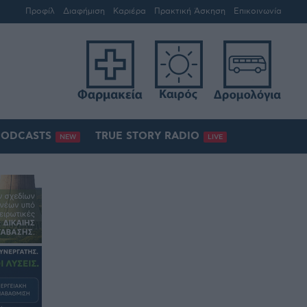
Προφίλ
Διαφήμιση
Καριέρα
Πρακτική Άσκηση
Επικοινωνία
PODCASTS
TRUE STORY RADIO
NEW
LIVE