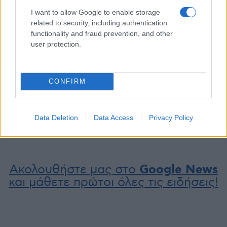
Πρωτομαγιάς σε Κοζάνη &
απεργία
I want to allow Google to enable storage
Πτολεμαΐδα
21 Απριλίου 2016, 9:51 πμ
related to security, including authentication
30 Απριλίου 2019, 6:00 μμ
σε "ΤΑ ΣΗΜΑΝΤΙΚΟΤΕΡΑ"
functionality and fraud prevention, and other
σε "Προσεχείς
user protection.
Εκδηλώσεις"
Συνδικάτα και ΠΑΜΕ
καλούν στις
CONFIRM
συγκεντρώσεις της
Εργατικής Πρωτομαγιάς
30 Απριλίου 2014, 6:15 πμ
σε "Προσεχείς
Data Deletion
Data Access
Privacy Policy
Εκδηλώσεις"
Ακολουθήστε μας στο
Google News
και μάθετε πρώτοι όλες τις ειδήσεις!