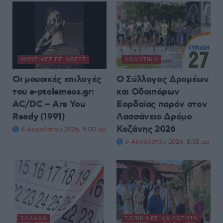
ΜΟΥΣΙΚΈΣ ΕΠΙΛΟΓΈΣ
ΑΘΛΗΤΙΚΆ
Οι μουσικές επιλογές
Ο Σύλλογος Δρομέων
του e-ptolemeos.gr:
και Οδοιπόρων
AC/DC – Are You
Εορδαίας παρόν στον
Ready (1991)
Λασσάνειο Δρόμο
Κοζάνης 2026
6 Αυγούστου 2026, 9:00 μμ
6 Αυγούστου 2026, 8:55 μμ
ΕΛΛΆΔΑ
ΤΟΠΙΚΉ ΕΠΙΚΑΙΡΌΤΗΤΑ