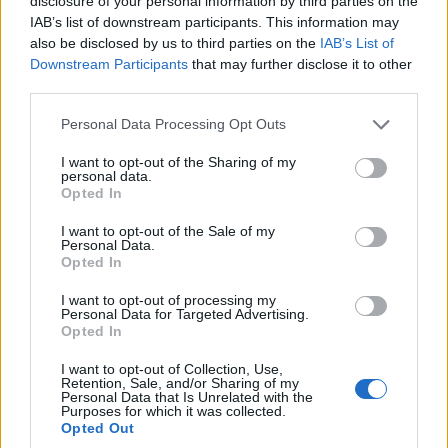
disclosure of your personal information by third parties on the
IAB’s list of downstream participants. This information may
also be disclosed by us to third parties on the
IAB’s List of
Downstream Participants
that may further disclose it to other
third parties.
Please note that this website/app uses one or more Google
Personal Data Processing Opt Outs
services and may gather and store information including but
not limited to your visit or usage behaviour. You may click to
I want to opt-out of the Sharing of my
personal data.
grant or deny consent to Google and its third-party tags to
Opted In
use your data for below specified purposes in below Google
consent section.
I want to opt-out of the Sale of my
Personal Data.
Opted In
I want to opt-out of processing my
Personal Data for Targeted Advertising.
Opted In
I want to opt-out of Collection, Use,
Retention, Sale, and/or Sharing of my
Personal Data that Is Unrelated with the
Purposes for which it was collected.
Opted Out