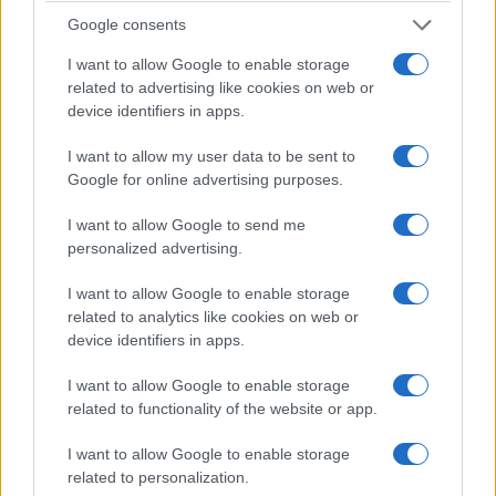
Καιρός: Προ των πυλών
Καιρός: Νέο έκτακτο
Google consents
ψυχρή «εισβολή» με κρύο
δελτίο της ΕΜΥ για την
I want to allow Google to enable storage
και χιόνια, οι περιοχές
ψυχρή εισβολή: Ξεκινά από
στον πάγο – Η πρόγνωση
το μεσημέρι – Τι θα γίνει
related to advertising like cookies on web or
Κολυδά
στη Δυτική Μακεδονία
device identifiers in apps.
10 Ιανουαρίου 2026, 8:30 πμ
15 Δεκεμβρίου 2023, 8:35 πμ
σε "Ελλάδα"
σε "Καιρός"
I want to allow my user data to be sent to
Google for online advertising purposes.
Καιρός: 48ωρη ψυχρή
εισβολή προ των πυλών,
I want to allow Google to send me
για ραγδαία πτώση της
personalized advertising.
θερμοκρασίας στα βόρεια
μιλά ο Λαγουβάρδος
I want to allow Google to enable storage
6 Απριλίου 2025, 11:01 πμ
related to analytics like cookies on web or
σε "Ελλάδα"
device identifiers in apps.
I want to allow Google to enable storage
related to functionality of the website or app.
Ακολουθήστε μας στο
Google News
και μάθετε πρώτοι όλες τις ειδήσεις!
I want to allow Google to enable storage
related to personalization.