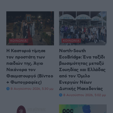
ΚΟΙΝΩΝΊΑ
ΚΟΙΝΩΝΊΑ
Η Καστοριά τίμησε
North-South
τον προστάτη των
EcoBridge: Ένα ταξίδι
παιδιών της, Άγιο
βιωσιμότητας μεταξύ
Νικάνορα τον
Σουηδίας και Ελλάδας
Θαυματουργό (Βίντεο
από τον Όμιλο
+ Φωτογραφίες)
Ενεργών Νέων
Δυτικής Μακεδονίας
8 Αυγούστου 2026, 5:30 μμ
8 Αυγούστου 2026, 5:02 μμ