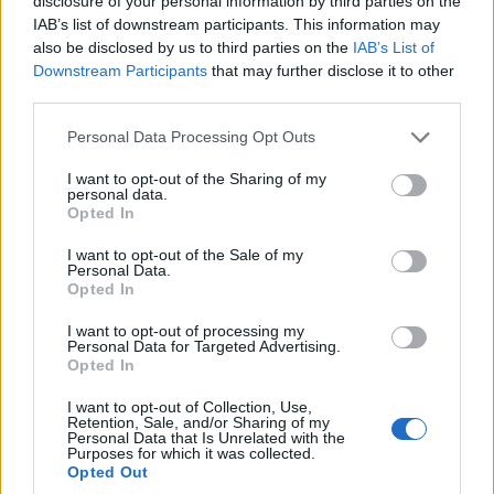
disclosure of your personal information by third parties on the
IAB’s list of downstream participants. This information may
also be disclosed by us to third parties on the
IAB’s List of
Downstream Participants
that may further disclose it to other
third parties.
Please note that this website/app uses one or more Google
Personal Data Processing Opt Outs
services and may gather and store information including but
not limited to your visit or usage behaviour. You may click to
I want to opt-out of the Sharing of my
personal data.
grant or deny consent to Google and its third-party tags to
Opted In
use your data for below specified purposes in below Google
consent section.
I want to opt-out of the Sale of my
Personal Data.
Opted In
I want to opt-out of processing my
Personal Data for Targeted Advertising.
Opted In
I want to opt-out of Collection, Use,
Retention, Sale, and/or Sharing of my
Personal Data that Is Unrelated with the
Purposes for which it was collected.
Opted Out
Σχετικά