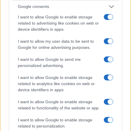
Google consents
ΚΟΙΝΩΝΊΑ
ΚΟΙΝΩΝΊΑ
I want to allow Google to enable storage
Κοζάνη: Αλλαγή
Γ. Αμανατίδης VS Μ.
related to advertising like cookies on web or
ημέρας διεξαγωγής
Ραμπίδης για το
device identifiers in apps.
της λαϊκής αγοράς
δίπολο Κοζάνη –
στην Αριστοτέλους
Πτολεμαΐδα
I want to allow my user data to be sent to
Google for online advertising purposes.
λόγω
7 Αυγούστου 2026, 2:03 μμ
Δεκαπενταύγουστου
I want to allow Google to send me
7 Αυγούστου 2026, 2:27 μμ
personalized advertising.
I want to allow Google to enable storage
related to analytics like cookies on web or
device identifiers in apps.
I want to allow Google to enable storage
related to functionality of the website or app.
ΕΛΛΆΔΑ
LINGUA FRANCA
Μητσοτάκης:
Κέντρο Ξένων
I want to allow Google to enable storage
related to personalization.
Στρατηγική
Γλωσσών