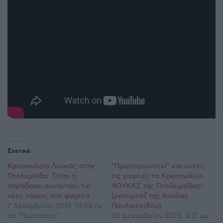
Σχετικά
Κρεοπωλείο Λουκάς στην
“Πρωταγωνιστεί” και αυτές
Πτολεμαΐδα: Όταν η
τις γιορτές το Κρεοπωλείο
παράδοση συναντάει τις
ΛΟΥΚΑΣ της Πτολεμαΐδας!
νέες τάσεις στο φαγητό
(ρεπορτάζ της Κούλας
7 Δεκεμβρίου 2019, 10:00 πμ
Πουλασιχίδου)
σε "Προτάσεις"
20 Δεκεμβρίου 2023, 4:21 μμ