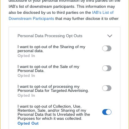
disclosure of your personal information by third parties on the
IAB’s list of downstream participants. This information may
also be disclosed by us to third parties on the
IAB’s List of
Downstream Participants
that may further disclose it to other
third parties.
Please note that this website/app uses one or more Google
Personal Data Processing Opt Outs
services and may gather and store information including but
not limited to your visit or usage behaviour. You may click to
I want to opt-out of the Sharing of my
personal data.
grant or deny consent to Google and its third-party tags to
Opted In
use your data for below specified purposes in below Google
consent section.
I want to opt-out of the Sale of my
Personal Data.
Opted In
I want to opt-out of processing my
Personal Data for Targeted Advertising.
Opted In
I want to opt-out of Collection, Use,
Retention, Sale, and/or Sharing of my
Personal Data that Is Unrelated with the
Purposes for which it was collected.
Opted Out