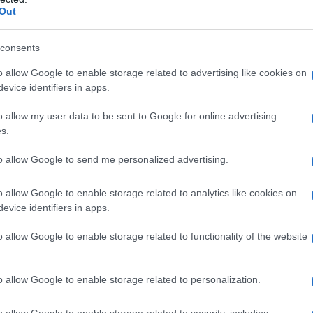
υμένο αυτοκινητικό μέσο
gocar.gr
στρέφε
Out
στην Πτολεμαΐδα, παρουσιάζοντας την 
consents
βήμα της Ελλάδας σε μια τεχνολογία π
o allow Google to enable storage related to advertising like cookies on
 σε χώρες όπως η Νορβηγία και η Γαλλία
evice identifiers in apps.
 του
σχετικά με το θέμα που ανέδειξε χ
o allow my user data to be sent to Google for online advertising
os.gr,
κάνει λόγο για μια καινοτόμο
s.
 που θα τοποθετήσει την Πτολεμαΐδα 
to allow Google to send me personalized advertising.
έξυπνων» και πράσινων μεταφορών, με 
επαγωγικού διαδρόμου όπου τα ηλεκτρι
o allow Google to enable storage related to analytics like cookies on
evice identifiers in apps.
μπορούν να φορτίζουν εν κινήσει.
o allow Google to enable storage related to functionality of the website
o allow Google to enable storage related to personalization.
o allow Google to enable storage related to security, including