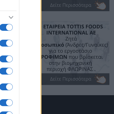
ι το
πόλη ως
ου ήδη
. Σε
θες και
στον
τη
κά