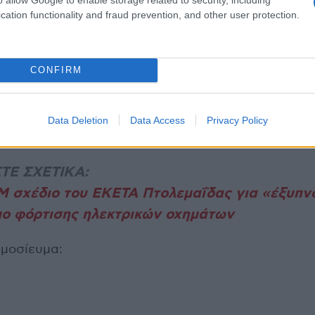
cation functionality and fraud prevention, and other user protection.
CONFIRM
Data Deletion
Data Access
Privacy Policy
ΤΕ ΣΧΕΤΙΚΑ:
Μ σχέδιο του ΕΚΕΤΑ Πτολεμαΐδας για «έξυπν
μο φόρτισης ηλεκτρικών οχημάτων
ημοσίευμα: