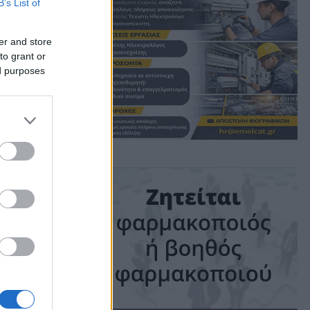
B’s List of
er and store
to grant or
ed purposes
ime: 1 min read
ις!