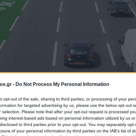
os.gr -
Do Not Process My Personal Information
Πτολεμαΐδα
to opt-out of the sale, sharing to third parties, or processing of your per
formation for targeted advertising by us, please use the below opt-out s
γράφει ιστορία:
r selection. Please note that after your opt-out request is processed y
eing interest-based ads based on personal information utilized by us or
disclosed to third parties prior to your opt-out. You may separately opt-
νάρια της Νορβη
losure of your personal information by third parties on the IAB’s list of