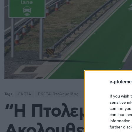
e-ptoleme
Tags:
ΕΚΕΤΑ
ΕΚΕΤΑ Πτολεμαΐδας
Νίκος Παπαθανάσης
If you wish 
sensitive in
“Η Πτολεμαΐδα 
confirm you
continue se
information 
Ακολουθεί τα χ
further disc