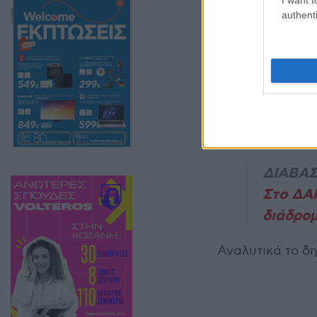
authenti
ΔΙΑΒΑΣ
Στο ΔΑ
διάδρο
Αναλυτικά το δ