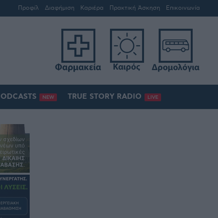
Προφίλ
Διαφήμιση
Καριέρα
Πρακτική Άσκηση
Επικοινωνία
PODCASTS
TRUE STORY RADIO
NEW
LIVE