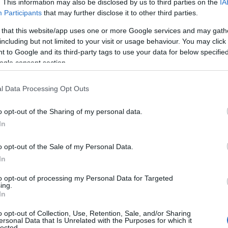
. This information may also be disclosed by us to third parties on the
IA
Participants
that may further disclose it to other third parties.
”
 that this website/app uses one or more Google services and may gath
including but not limited to your visit or usage behaviour. You may click 
 to Google and its third-party tags to use your data for below specifi
ogle consent section.
οτομία του ΕΚΕΤΑ
l Data Processing Opt Outs
ή Επικαιρότητα
Reading T
o opt-out of the Sharing of my personal data.
News
και μάθετε πρώτοι όλες τις ειδήσε
In
o opt-out of the Sale of my Personal Data.
In
to opt-out of processing my Personal Data for Targeted
ing.
In
o opt-out of Collection, Use, Retention, Sale, and/or Sharing
ersonal Data that Is Unrelated with the Purposes for which it
lected.