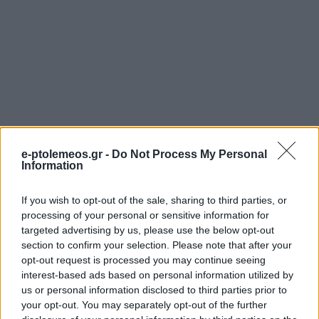
e-ptolemeos.gr -
Do Not Process My Personal
Information
If you wish to opt-out of the sale, sharing to third parties, or
processing of your personal or sensitive information for
targeted advertising by us, please use the below opt-out
section to confirm your selection. Please note that after your
ΜΟΥΣΙΚΈΣ ΕΠΙΛΟΓΈΣ
ΤΟΠΙΚΉ ΕΠΙΚΑΙΡΌΤΗΤΑ
opt-out request is processed you may continue seeing
interest-based ads based on personal information utilized by
Οι μουσικές επιλογές
«Ταξίδι στο όνειρο»
us or personal information disclosed to third parties prior to
του e-ptolemeos.gr:
με το trio Anima από
your opt-out. You may separately opt-out of the further
Julio Iglesias – Du Bist
τον Μορφωτικό Όμιλο