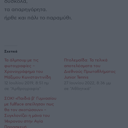
δύσκολα,
τα απαρηγόρητα.
ήρθε και πάλι το παραμύθι.
Σχετικά
Τα άλμπουμ με τις
Πτολεμαΐδα: Τα τελικά
φωτογραφίες –
αποτελέσματα του
Χρονογράφημα του
Διεθνούς Πρωταθλήματος
Μάξιμου Κωνσταντινίδη
Junior Tennis
12 Ιουλίου 2019, 8:51 πμ
27 Ιουνίου 2022, 8:36 μμ
σε "Αρθρογραφία"
σε "Αθλητικά"
ΣΟΚ! «Παιδιά β’ Γυμνασίου
με fullface απείλησαν πως
θα τον σκοτώσουν» –
Συγκλονίζει η μάνα του
14χρονου στην Αγία
Παρασκευή