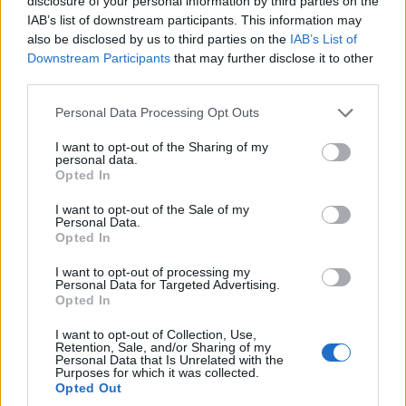
disclosure of your personal information by third parties on the
Die Sonne In Meinen
Βελβεντού
IAB’s list of downstream participants. This information may
Augen (1973)
also be disclosed by us to third parties on the
IAB’s List of
5 Αυγούστου 2026, 8:34 μμ
Downstream Participants
that may further disclose it to other
5 Αυγούστου 2026, 9:00 μμ
third parties.
Please note that this website/app uses one or more Google
Personal Data Processing Opt Outs
services and may gather and store information including but
not limited to your visit or usage behaviour. You may click to
I want to opt-out of the Sharing of my
personal data.
grant or deny consent to Google and its third-party tags to
Opted In
use your data for below specified purposes in below Google
consent section.
ΑΘΛΗΤΙΚΆ
ΠΡΟΤΆΣΕΙΣ
I want to opt-out of the Sale of my
Personal Data.
Opted In
Γνωρίστε τους
Δείτε το νέο
φετινούς
φυλλάδιο προσφορών
I want to opt-out of processing my
Πρωταθλητές του ΓΑΣ
του super market
Personal Data for Targeted Advertising.
Opted In
Εορδαίας: Κατερίνα
ΕΔΕΜ στην
Φαρμάκη
Πτολεμαΐδα –
I want to opt-out of Collection, Use,
Retention, Sale, and/or Sharing of my
Συμφέρει… λόγω
5 Αυγούστου 2026, 8:02 μμ
Personal Data that Is Unrelated with the
Purposes for which it was collected.
τιμής!
Opted Out
5 Αυγούστου 2026, 7:38 μμ