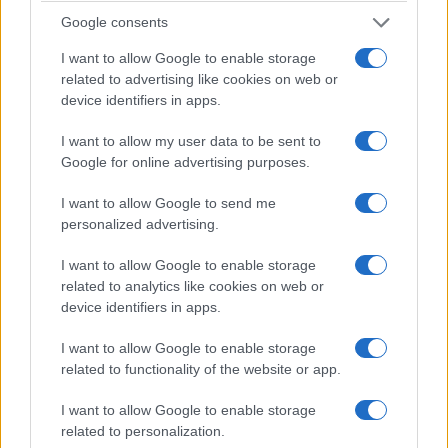
Google consents
I want to allow Google to enable storage
related to advertising like cookies on web or
device identifiers in apps.
I want to allow my user data to be sent to
ΤΟΠΙΚΉ ΕΠΙΚΑΙΡΌΤΗΤΑ
ΤΟΠΙΚΉ ΕΠΙΚΑΙΡΌΤΗΤΑ
Google for online advertising purposes.
Ο Μ. Παπαδόπουλος
Ο νέος
I want to allow Google to send me
για την επίσκεψη του
Στρατοπεδάρχης του
personalized advertising.
Γ. Φλωρίδη και την
Στρατοπέδου
υπογραφή της
Παπαπέτρου στον
I want to allow Google to enable storage
σύμβασης για την
Δήμαρχο Αμυνταίου
related to analytics like cookies on web or
device identifiers in apps.
ανακαίνιση της
5 Αυγούστου 2026, 7:00 μμ
Στέγης Ανηλίκων
I want to allow Google to enable storage
Κοζάνης
related to functionality of the website or app.
5 Αυγούστου 2026, 7:35 μμ
I want to allow Google to enable storage
related to personalization.