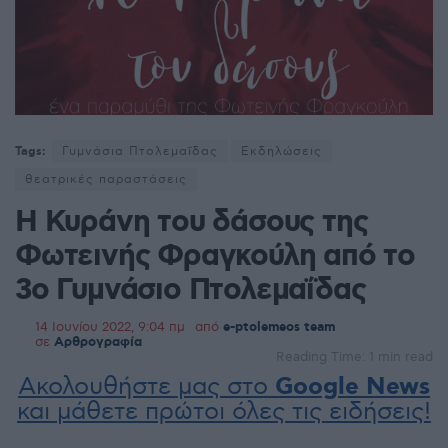
Tags:
Γυμνάσια Πτολεμαΐδας
Εκδηλώσεις
θεατρικές παραστάσεις
Η Κυράνη του δάσους της
Φωτεινής Φραγκούλη από το
3ο Γυμνάσιο Πτολεμαΐδας
14 Ιουνίου 2022, 9:04 πμ
από
e-ptolemeos team
σε
Αρθρογραφία
Reading Time: 1 min read
Ακολουθήστε μας στο
Google News
και μάθετε πρώτοι όλες τις ειδήσεις!