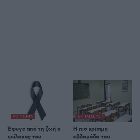
ΚΟΙΝΩΝΊΑ
ΕΚΠΑΊΔΕΥΣΗ
Έφυγε από τη ζωή ο
Η πιο κρίσιμη
φύλακας του
εβδομάδα του