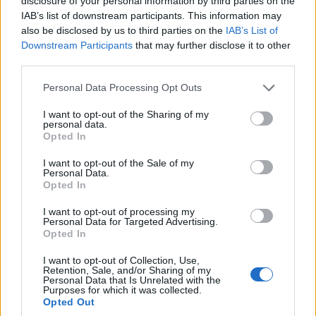
disclosure of your personal information by third parties on the
IAB’s list of downstream participants. This information may
also be disclosed by us to third parties on the
IAB’s List of
Downstream Participants
that may further disclose it to other
third parties.
Please note that this website/app uses one or more Google
Personal Data Processing Opt Outs
services and may gather and store information including but
not limited to your visit or usage behaviour. You may click to
I want to opt-out of the Sharing of my
personal data.
grant or deny consent to Google and its third-party tags to
Opted In
use your data for below specified purposes in below Google
consent section.
I want to opt-out of the Sale of my
Personal Data.
Opted In
I want to opt-out of processing my
Personal Data for Targeted Advertising.
Opted In
I want to opt-out of Collection, Use,
Retention, Sale, and/or Sharing of my
Personal Data that Is Unrelated with the
Purposes for which it was collected.
Opted Out