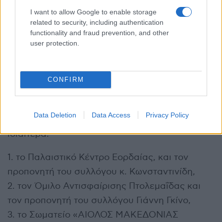
I want to allow Google to enable storage
related to security, including authentication
functionality and fraud prevention, and other
user protection.
CONFIRM
Η Διεύθυνση και ο Σύλλογος Διδασκόντων του
Data Deletion
Data Access
Privacy Policy
2ου Γυμνασίου Πτολεμαΐδας ευχαριστεί
ιδιαίτερα:
1. το Παλαιστικό Κέντρο Εορδαίας, και τον
προπονητή του συλλόγου κ. Κωνσταντινίδη,
2. τον Όμιλο Αντισφαίρισης Πτολεμαΐδας και
τον προπονητή του συλλόγου Γιάννη Γκίνο,
3. το Σωματείο «ΑΙΟΛΟΣ ΜΑΚΕΔΟΝΙΑΣ