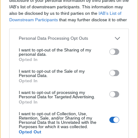
disclosure of your personal information by third parties on the
IAB’s list of downstream participants. This information may
also be disclosed by us to third parties on the
IAB’s List of
ΜΟΥΣΙΚΈΣ ΕΠΙΛΟΓΈΣ
ΚΟΙΝΩΝΊΑ
Downstream Participants
that may further disclose it to other
third parties.
Οι μουσικές επιλογές
Εντυπωσιακές
Please note that this website/app uses one or more Google
του e-ptolemeos.gr:
εναέριες
Personal Data Processing Opt Outs
services and may gather and store information including but
The Hunters – Teen
φωτογραφίες από τον
not limited to your visit or usage behaviour. You may click to
I want to opt-out of the Sharing of my
Scene (1960)
Άγιο Νικάνορα
personal data.
grant or deny consent to Google and its third-party tags to
Opted In
Ζάβορδας στα
9 Αυγούστου 2026, 9:00 μμ
use your data for below specified purposes in below Google
Γρεβενά
consent section.
I want to opt-out of the Sale of my
Personal Data.
9 Αυγούστου 2026, 8:01 μμ
Opted In
I want to opt-out of processing my
Personal Data for Targeted Advertising.
Opted In
I want to opt-out of Collection, Use,
Retention, Sale, and/or Sharing of my
Personal Data that Is Unrelated with the
ΚΟΙΝΩΝΊΑ
ΕΚΠΑΊΔΕΥΣΗ
Purposes for which it was collected.
Opted Out
Με επιτυχία
ΑΣΕΠ: Μέχρι αύριο οι