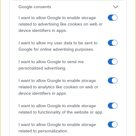
ολοκληρώθηκε ο
προσωρινοί πίνακες
Google consents
50ός διασυλλογικός
κατάταξης για
I want to allow Google to enable storage
αγώνας αλιείας
πρόσληψη
related to advertising like cookies on web or
κυπρίνου του ΑΣΕΑ
αναπληρωτών
device identifiers in apps.
Πτολεμαΐδας «Σάκης
9 Αυγούστου 2026, 6:06 μμ
I want to allow my user data to be sent to
Τζούρας»
Google for online advertising purposes.
9 Αυγούστου 2026, 6:53 μμ
I want to allow Google to send me
personalized advertising.
I want to allow Google to enable storage
related to analytics like cookies on web or
device identifiers in apps.
ΚΟΙΝΩΝΊΑ
ΚΟΙΝΩΝΊΑ
I want to allow Google to enable storage
“Τρείς εκκλησίες… μια
Συνεχίζονται οι
related to functionality of the website or app.
ιστορία, το Προάστειο
εργασίες βελτίωσης
I want to allow Google to enable storage
μας” – Μια κοινή
και συντήρησης
related to personalization.
ιστορία, γεμάτη πίστη,
υποδομών στο Δήμο