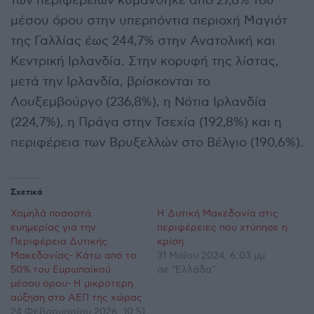
των περιφερειών κυμάνθηκε από 27,6% του
μέσου όρου στην υπερπόντια περιοχή Μαγιότ
της Γαλλίας έως 244,7% στην Ανατολική και
Κεντρική Ιρλανδία. Στην κορυφή της λίστας,
μετά την Ιρλανδία, βρίσκονται το
Λουξεμβούργο (236,8%), η Νότια Ιρλανδία
(224,7%), η Πράγα στην Τσεχία (192,8%) και η
περιφέρεια των Βρυξελλών στο Βέλγιο (190,6%).
Σχετικά
Χαμηλά ποσοστά
Η Δυτική Μακεδονία στις
ευημερίας για την
περιφέρειες που χτύπησε η
Περιφέρεια Δυτικής
κρίση
Μακεδονίας- Κάτω από το
31 Μαΐου 2024, 6:03 μμ
50% του Ευρωπαϊκού
σε "Ελλάδα"
μέσου όρου- Η μικρότερη
αύξηση στο ΑΕΠ της χώρας
24 Φεβρουαρίου 2026, 10:51