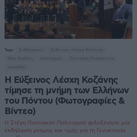
Tags:
Εκδηλώσεις
Εύξεινος Λέσχη Κοζάνης
Νέα Κοζάνη
πολιτισμός
Ποντιακή Γενοκτονία
χορωδία
Η Εύξεινος Λέσχη Κοζάνης
τίμησε τη μνήμη των Ελλήνων
του Πόντου (Φωτογραφίες &
Βίντεο)
Η Στέγη Ποντιακού Πολιτισμού φιλοξένησε μια
εκδήλωση μνήμης και τιμής για τη Γενοκτονία