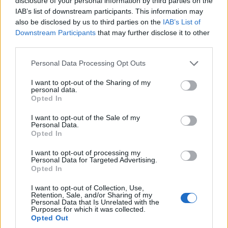
disclosure of your personal information by third parties on the
IAB’s list of downstream participants. This information may
also be disclosed by us to third parties on the
IAB’s List of
Downstream Participants
that may further disclose it to other
third parties.
Please note that this website/app uses one or more Google
Personal Data Processing Opt Outs
services and may gather and store information including but
not limited to your visit or usage behaviour. You may click to
I want to opt-out of the Sharing of my
personal data.
grant or deny consent to Google and its third-party tags to
Opted In
use your data for below specified purposes in below Google
consent section.
I want to opt-out of the Sale of my
Personal Data.
Opted In
I want to opt-out of processing my
Personal Data for Targeted Advertising.
Opted In
I want to opt-out of Collection, Use,
Retention, Sale, and/or Sharing of my
Personal Data that Is Unrelated with the
Purposes for which it was collected.
Opted Out