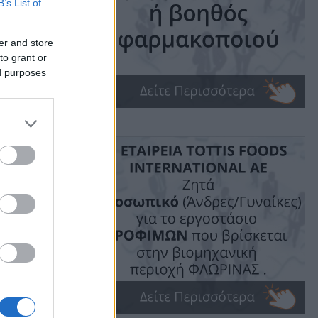
Ο
B’s List of
er and store
to grant or
ed purposes
ime: 1 min read
ις!
 να
δευτική