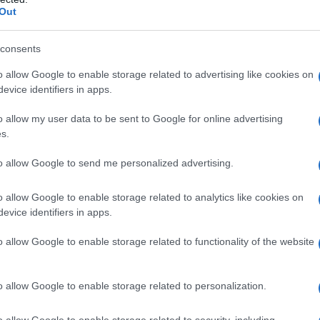
Out
υτική Μακεδονία δικαιώθηκαν τελικά.
τής Καστοριάς και πρώην Υφυπουργός Αγροτικής 
consents
ώτη σε ψήφους στις προκριματικές εκλογές του κό
ων άλλων υποψηφίων που ήταν ο Πρόεδρος του ΕΒ
o allow Google to enable storage related to advertising like cookies on
evice identifiers in apps.
ιδης, ο δικηγόρος από το Νεστόριο κ. Γιώργος Ντίνη
ρη, Ιατρός- Αιματολόγος, που είχε κατέλθει ως υ
o allow my user data to be sent to Google for online advertising
s.
 Περιφερειακή Ενότητα Κοζάνης στις διπλές εκλογέ
to allow Google to send me personalized advertising.
o allow Google to enable storage related to analytics like cookies on
αι να εκπροσωπήσει τη Δυτική Μακεδονία στο
evice identifiers in apps.
 του ΣΥΡΙΖΑ.
ου θα είναι η μοναδική υποψήφια ευρωβουλευτής απ
o allow Google to enable storage related to functionality of the website
ς όπως έχει αποφασιστεί σ’ αυτό θα συμμετάσχουν
 προκριματικές εκλογές από τις Περιφέρειες της χ
o allow Google to enable storage related to personalization.
o allow Google to enable storage related to security, including