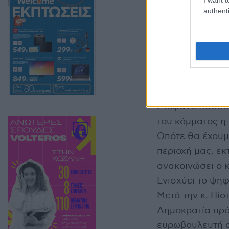
Από την Αττική 
authenti
Μακεδονία 4, τη
Μακεδονία και 
Νότιο Αιγαίο, τ
από ένας/ μια 
Για να συμπληρ
επιλεγούν απευ
Στέφανο Κασσελά
του κόμματος η 
Οπότε θα έχουμ
περιοχή μας, εκ
ανακοινώσει ο 
Ενισχύει το ψηφ
Μετά την κ. Πίσ
Δημοκρατία πρό
ευρωβουλευτή απ