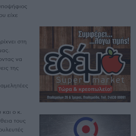
υποψήφιος
ου είχε
ρίχνει στη
μας.
οντας να
εις της
ο αμελητέες
και ο κ.
θεια τους
ουλευτές