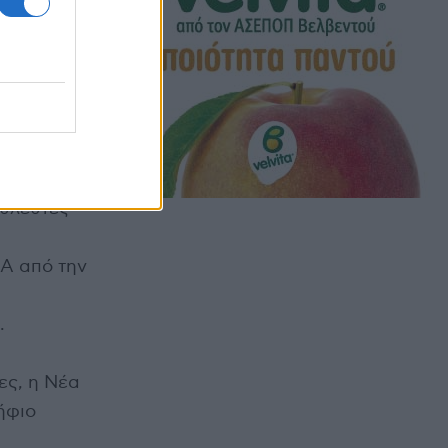
εντρική
 Ανατολική
α, το
ειο Αιγαίο
ε ακόμα θα
υμμαχία κ.
ουλευτές
Α από την
.
ες, η Νέα
ήφιο