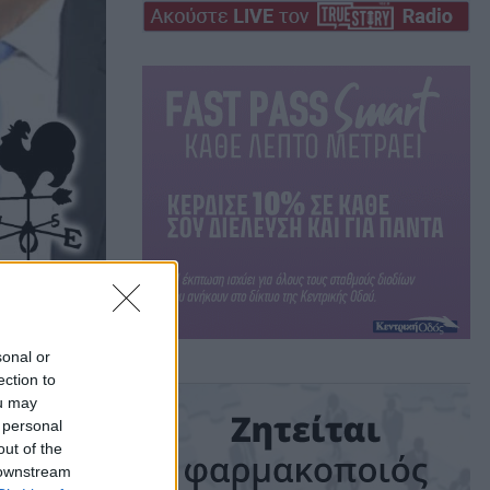
νεμοδείκτης (16/4)
sonal or
ection to
λάκης
ou may
 personal
out of the
 downstream