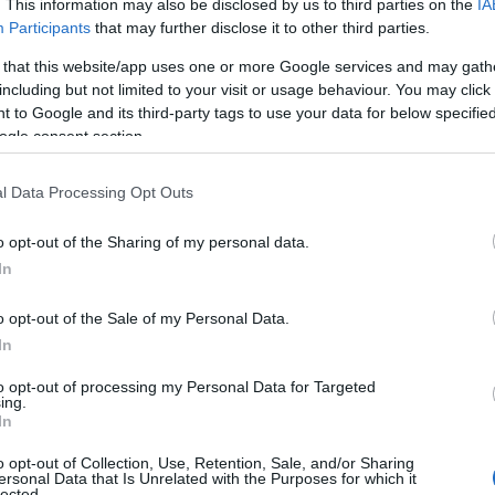
υποψηφιότητες – 
. This information may also be disclosed by us to third parties on the
IA
Participants
that may further disclose it to other third parties.
6/4)
 that this website/app uses one or more Google services and may gath
including but not limited to your visit or usage behaviour. You may click 
 to Google and its third-party tags to use your data for below specifi
ogle consent section.
ικά
,
Ρεπορτάζ
,
Στήλες
,
ΤΑ ΣΗΜΑΝΤΙΚΟΤΕΡΑ
,
Τοπική Επικαιρότητα
l Data Processing Opt Outs
Reading T
News
και μάθετε πρώτοι όλες τις ειδήσε
o opt-out of the Sharing of my personal data.
In
o opt-out of the Sale of my Personal Data.
In
to opt-out of processing my Personal Data for Targeted
ing.
In
 πως η κ. Ολυμπία Τελιγιορίδου ήταν το φαβορί για
o opt-out of Collection, Use, Retention, Sale, and/or Sharing
ersonal Data that Is Unrelated with the Purposes for which it
ση της υποψήφιας ευρωβουλευτή του ΣΥΡΙΖΑ- Προο
lected.