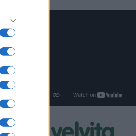
Ανάπτυξης,
μματος της
Ε Φλώρινας
ς και η κ.
ποψήφια
ς του
’ τη Δυτική
 οι 35 που
ώρας, ως