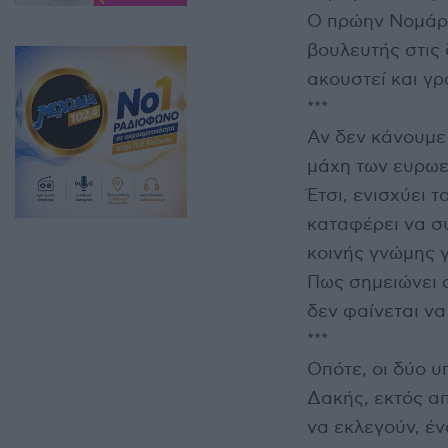
Ο πρώην Νομάρχ
βουλευτής στις 
ακουστεί και γρ
***
Αν δεν κάνουμε 
μάχη των ευρωεκ
Έτσι, ενισχύει 
καταφέρει να συ
κοινής γνώμης γ
Πως σημειώνει α
δεν φαίνεται να 
***
Οπότε, οι δύο υ
Δακής, εκτός α
να εκλεγούν, έ