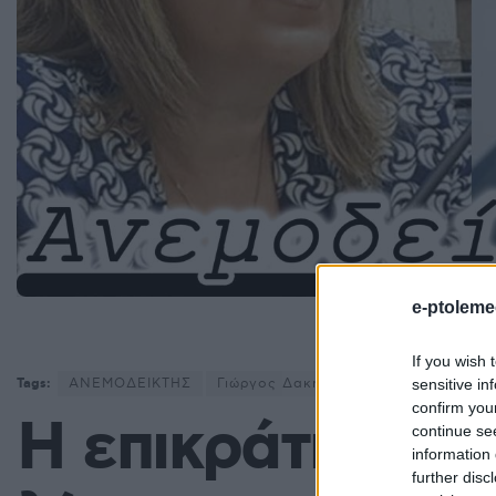
e-ptoleme
If you wish 
sensitive in
Tags:
ΑΝΕΜΟΔΕΙΚΤΗΣ
Γιώργος Δακής
Ευρωβουλή
Θεο
confirm you
Η επικράτηση το
continue se
information 
further disc