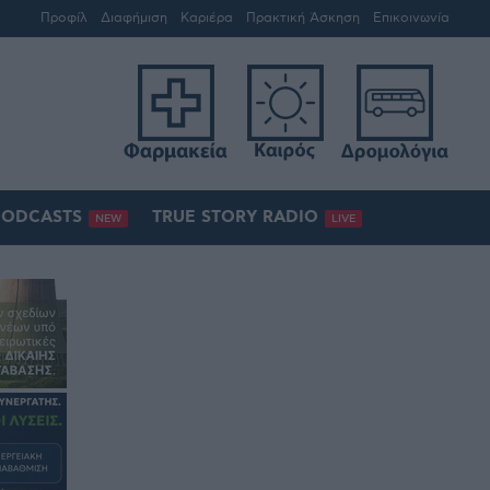
Προφίλ
Διαφήμιση
Καριέρα
Πρακτική Άσκηση
Επικοινωνία
PODCASTS
TRUE STORY RADIO
NEW
LIVE