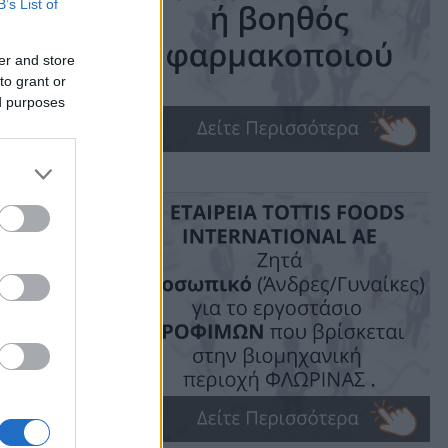
B’s List of
στη
er and store
to grant or
ed purposes
ime: 1 min read
ις!
021-2027