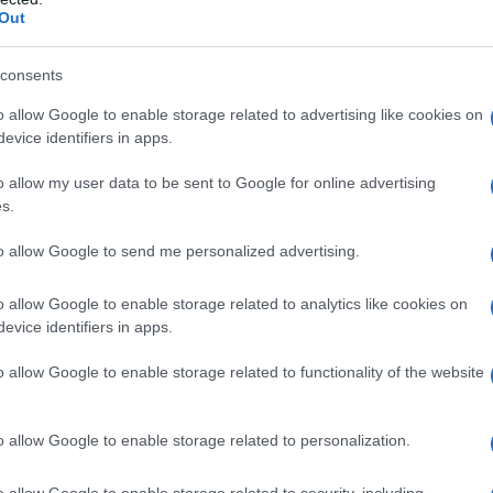
Out
ίκεντρο της συνεδρίασης του Περιφερειακού Συμβ
νίας, όπου παρουσιάστηκαν τα απολογιστικά στοιχ
consents
Μετάβαση ΑΕ
σεις της
.
o allow Google to enable storage related to advertising like cookies on
evice identifiers in apps.
o allow my user data to be sent to Google for online advertising
s.
to allow Google to send me personalized advertising.
o allow Google to enable storage related to analytics like cookies on
evice identifiers in apps.
o allow Google to enable storage related to functionality of the website
o allow Google to enable storage related to personalization.
 των χρονοδιαγραμμάτων, οι επενδύσεις που έχου
o allow Google to enable storage related to security, including