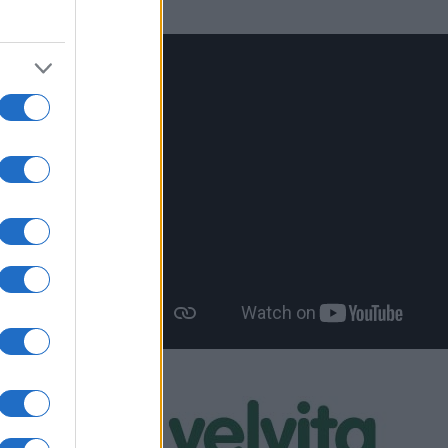
ουλίου
εία του
ν ήδη