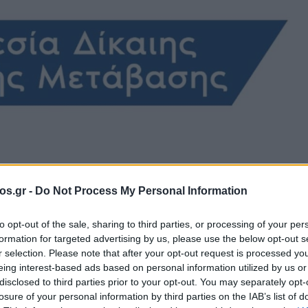
os.gr -
Do Not Process My Personal Information
ΔΑΜ
ΜΕΤΑΒΑΣΗ
Πελοπίδας Καλλίρης
to opt-out of the sale, sharing to third parties, or processing of your per
formation for targeted advertising by us, please use the below opt-out s
υξιακή Μετάβασ
r selection. Please note that after your opt-out request is processed y
eing interest-based ads based on personal information utilized by us or
disclosed to third parties prior to your opt-out. You may separately opt-
ες νέες θέσεις
losure of your personal information by third parties on the IAB’s list of