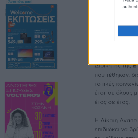
ενταχθεί στο πρ
authenti
χιλ
δημιουργία
45.00
στο 2024,
παραλήφθηκαν 
αποδίδονται στα
Κατά τη διάρκε
Ε
Διοικητής της
που τέθηκαν, δι
τοπικές κοινων
έτσι σε όλους 
έτος σε έτος.
Η Δίκαιη Αναπτ
επιδιώκει να β