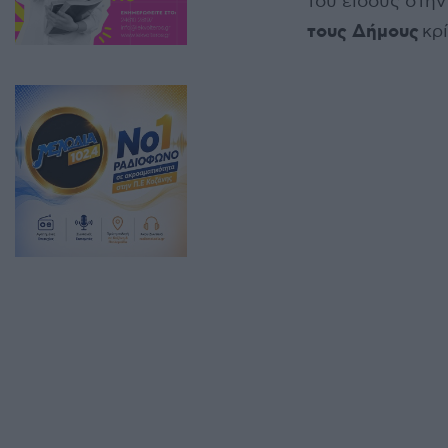
του είδους στη
τους Δήμους
κρί