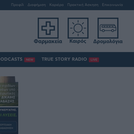
Προφίλ
Διαφήμιση
Καριέρα
Πρακτική Άσκηση
Επικοινωνία
PODCASTS
TRUE STORY RADIO
NEW
LIVE