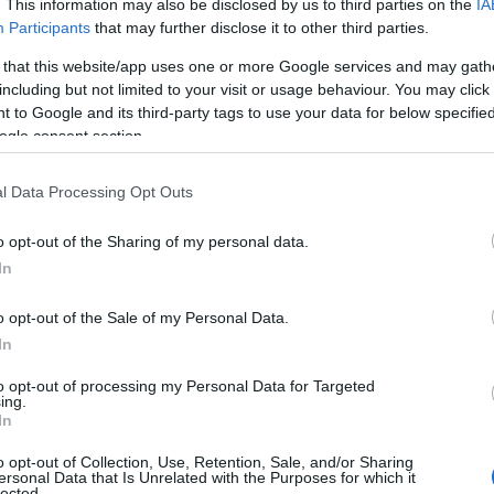
. This information may also be disclosed by us to third parties on the
IA
Participants
that may further disclose it to other third parties.
5.000 στρέμματα 
 that this website/app uses one or more Google services and may gath
including but not limited to your visit or usage behaviour. You may click 
ία
 to Google and its third-party tags to use your data for below specifi
ogle consent section.
l Data Processing Opt Outs
ήσεις
,
ΤΑ ΣΗΜΑΝΤΙΚΟΤΕΡΑ
,
Τοπική Επικαιρότητα
Reading T
o opt-out of the Sharing of my personal data.
News
και μάθετε πρώτοι όλες τις ειδήσε
In
o opt-out of the Sale of my Personal Data.
In
to opt-out of processing my Personal Data for Targeted
ing.
In
o opt-out of Collection, Use, Retention, Sale, and/or Sharing
ersonal Data that Is Unrelated with the Purposes for which it
Προγράμματος Δίκαιης Αναπτυξιακής Μετάβασης 2
lected.