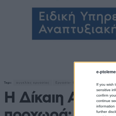
e-ptoleme
Tags:
αγγελίες εργασίας
Εργασία- Θέσεις Εργασίας
ΕΥ
If you wish 
sensitive in
Η Δίκαιη Αναπτ
confirm you
continue se
information 
προχωρά: Χιλιάδ
further disc