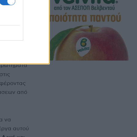
ηλα, μέσα
εκτάσεων
ες
, ο
ερωτήματα
στις
σφέροντας
άσεων από
α να
έργα αυτού