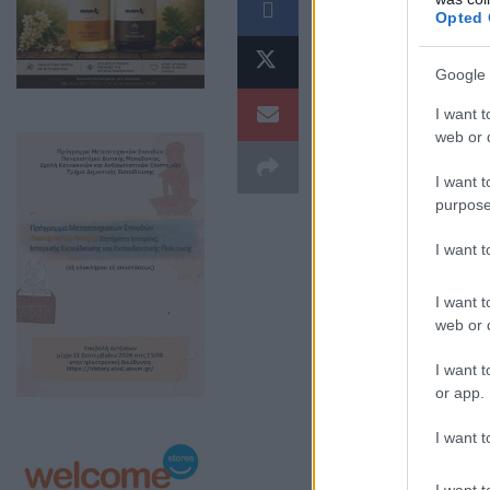
Opted 
βρέθηκε στο επ
Δυτικής Μακεδο
Google 
2024 και οι δρά
I want t
web or d
I want t
purpose
I want 
I want t
web or d
I want t
or app.
I want t
Με σαφή τήρηση
I want t