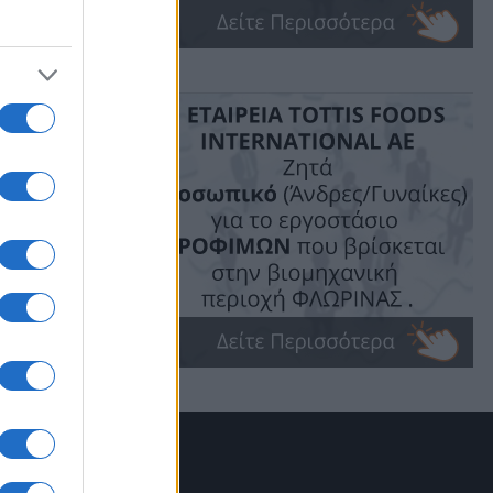
ήμανε ο
εσίδης,
ανισμό.
ης
οι ορεινοί
υ δίνει
τυχιούχοι
κής
 άνθρωποι
 κάτι που