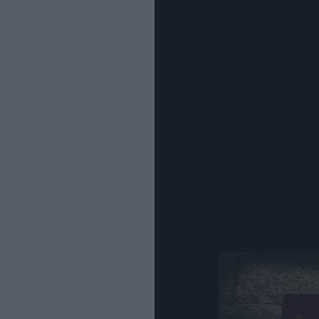
Η ίδια αναφέρθ
τραπέζι μας (μέ
τονώνοντας το 
Η γιορτή μελιού