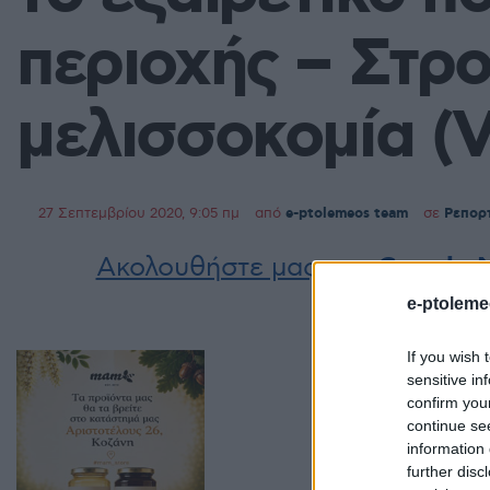
περιοχής – Στρ
μελισσοκομία (
27 Σεπτεμβρίου 2020, 9:05 πμ
από
e-ptolemeos team
σε
Ρεπορ
Ακολουθήστε μας στο
Google 
e-ptoleme
If you wish 
sensitive in
confirm you
continue se
information 
further disc