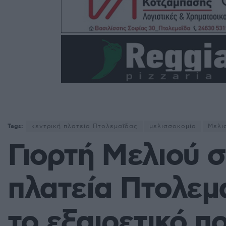
Tags:
κεντρική πλατεία Πτολεμαΐδας
μελισσοκομία
Μελι
Γιορτή Μελιού σ
πλατεία Πτολεμα
το εξαιρετικό πο