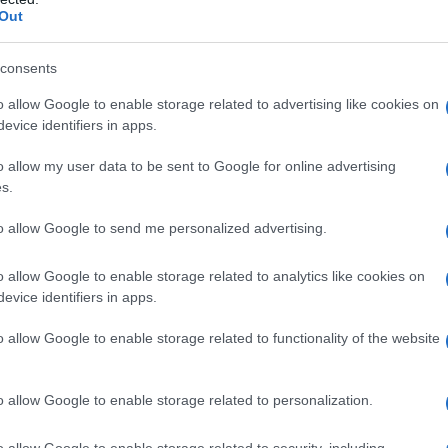
Out
κόσμου στην κατανάλωση μελιού καθημερινά, επεσ
ελισσοκομικού Συλλόγου Ν. Κοζάνης Αιμίλιος Μεντ
consents
η, πως τα παράγοντα της κυψέλης βοηθούν τον οργ
o allow Google to enable storage related to advertising like cookies on
evice identifiers in apps.
ως η Δυτική Μακεδονία παράγει το καλύτερο μέλι τ
εν είναι πολύ διαφημισμένο, λέγοντας μάλιστα ότι 
o allow my user data to be sent to Google for online advertising
s.
χής είναι γεμάτοι σε αρωματικά φυτά και βότανα, πο
ιστο προϊόν. Αυτός είναι και ο λόγος που αρκετοί π
to allow Google to send me personalized advertising.
 στη μελισσοκομία.
o allow Google to enable storage related to analytics like cookies on
evice identifiers in apps.
 της η γεωπόνος του Κέντρου Μελισσοκομίας Δυτι
o allow Google to enable storage related to functionality of the website
άβετ Μαρίνου, σημείωσε, επίσης, ότι αρκετοί νέοι
 τη μελισσοκομία είτε ως χόμπι, είτε επαγγελματικά,
ευταία χρόνια.
o allow Google to enable storage related to personalization.
o allow Google to enable storage related to security, including