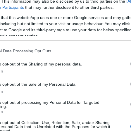
. This information may also be disclosed by us to third parties on the
IA
τε να γνωρίζει ο κόσμος της Πτολεμαΐδας και της 
Participants
that may further disclose it to other third parties.
ιοτικό μέλι που παράγει η περιοχή, έδωσε στο κοινό
 that this website/app uses one or more Google services and may gath
λιού που διεξάγεται από το πρωί της Κυριακής στην
including but not limited to your visit or usage behaviour. You may click 
αΐδας, φυσικά με όλα τα προβλεπόμενα μέτρα ασφα
 to Google and its third-party tags to use your data for below specifi
ogle consent section.
l Data Processing Opt Outs
o opt-out of the Sharing of my personal data.
In
o opt-out of the Sale of my Personal Data.
In
to opt-out of processing my Personal Data for Targeted
ing.
In
o opt-out of Collection, Use, Retention, Sale, and/or Sharing
ersonal Data that Is Unrelated with the Purposes for which it
lected.