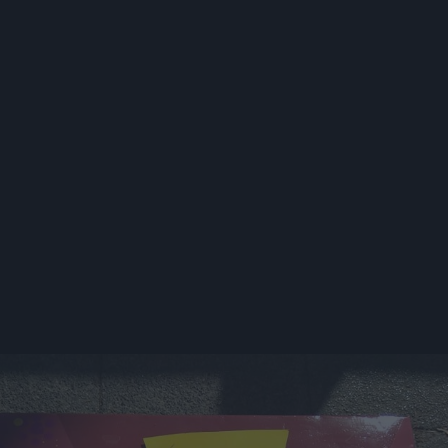
ηκε, ακόμη, στη θρεπτική αξία των προϊόντων κυψέ
λι, γύρη, βασιλικό πολτό), ενισχύοντας τον οργανισμ
ανοσοποιητικό σύστημα.
 θα διεξάγεται μέχρι τις 8 το βράδυ της Κυριακής.