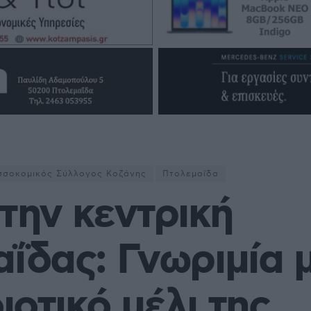
σσοκομικός Σύλλογος Κοζάνης
Πτολεμαΐδα
την κεντρική
ΐδας: Γνωριμία 
ιοτικό μέλι της