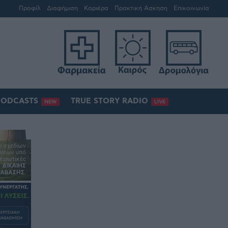
Προφίλ
Διαφήμιση
Καριέρα
Πρακτική Άσκηση
Επικοινωνία
PODCASTS
TRUE STORY RADIO
NEW
LIVE