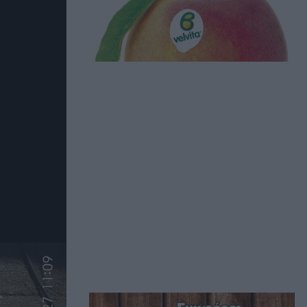
λης στο
ό,