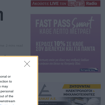
η
me: 2 mins read
ις!
sonal or
ection to
ou may
 personal
out of the
 downstream