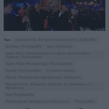
Tags:
Αρχιερατικός Επίτροπος Αυγουστίνος Αυξωνίδης
Ειδήσεις Πτολεμαΐδα
Ιερά Πανήγυρις
Ιερός Ναός Νεομαρτύρων και Αγίου Χρυσοστόμου
Σμύρνης Πτολεμαΐδας
Ιερός Ναός Νεομαρτύρων Πτολεμαΐδας
Κούλα Πουλασιχίδου
λιτανεία εικόνας
Μέγας Πανηγυρικός Αρχιερατικός Εσπερινός
Μητροπολίτης Φλωρίνης Πρεσπών και Εορδαίας κ.κ.
Θεόκλητος
Νέα Πτολεμαΐδα
Πανηγυρικός Αρχιερατικός Εσπερινός
Πτολεμαΐδα