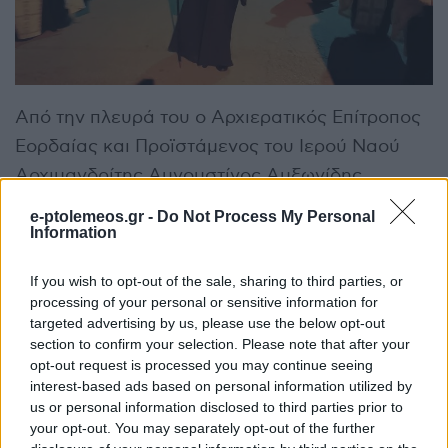
Από την πλευρά του ο Αρχιερατικός Επίτροπος
Εορδαίας και Προϊστάμενος του Ιερού Ναού
Αρχιμανδρίτης Αυγουστίνος Αυξωνίδης
ευχαρίστησε τόσο τους Αρχιερείς και τους
e-ptolemeos.gr -
Do Not Process My Personal
Κληρικούς, όσο και τον κόσμο της περιοχής, για
Information
τη συμμετοχή του στο διήμερο εορτασμό του
If you wish to opt-out of the sale, sharing to third parties, or
Ναού, μιας και φέτος συμπληρώνονται 100
processing of your personal or sensitive information for
χρόνια από τη Μικρασιατική Καταστροφή και
targeted advertising by us, please use the below opt-out
section to confirm your selection. Please note that after your
Επομένως οι φετινές θρησκευτικές
opt-out request is processed you may continue seeing
εκδηλώσεις, έχουν ιδιαίτερη σημασία.
interest-based ads based on personal information utilized by
us or personal information disclosed to third parties prior to
your opt-out. You may separately opt-out of the further