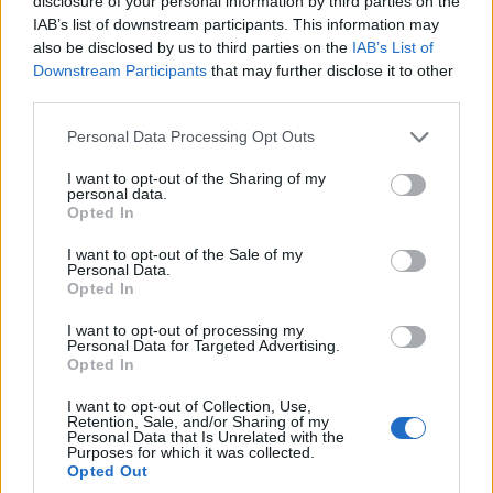
disclosure of your personal information by third parties on the
IAB’s list of downstream participants. This information may
also be disclosed by us to third parties on the
IAB’s List of
Downstream Participants
that may further disclose it to other
third parties.
Please note that this website/app uses one or more Google
Personal Data Processing Opt Outs
services and may gather and store information including but
not limited to your visit or usage behaviour. You may click to
I want to opt-out of the Sharing of my
personal data.
grant or deny consent to Google and its third-party tags to
Opted In
use your data for below specified purposes in below Google
consent section.
I want to opt-out of the Sale of my
Personal Data.
Opted In
I want to opt-out of processing my
Personal Data for Targeted Advertising.
Opted In
I want to opt-out of Collection, Use,
Retention, Sale, and/or Sharing of my
Personal Data that Is Unrelated with the
Purposes for which it was collected.
Opted Out