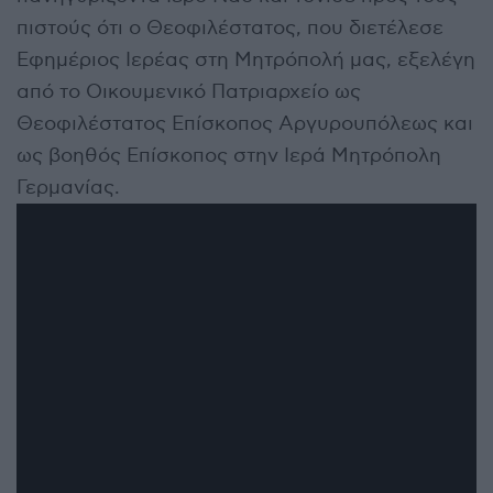
πιστούς ότι ο Θεοφιλέστατος, που διετέλεσε
Εφημέριος Ιερέας στη Μητρόπολή μας, εξελέγη
από το Οικουμενικό Πατριαρχείο ως
Θεοφιλέστατος Επίσκοπος Αργυρουπόλεως και
ως βοηθός Επίσκοπος στην Ιερά Μητρόπολη
Γερμανίας.