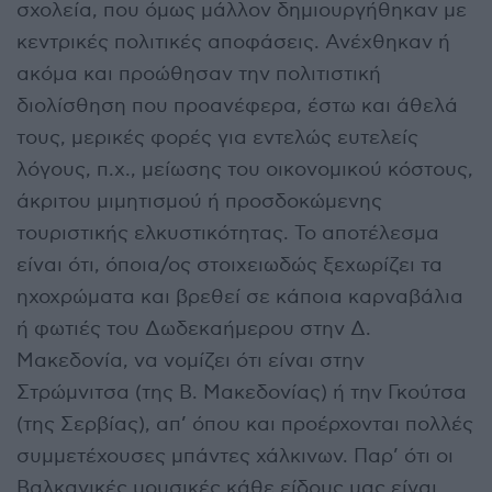
σχολεία, που όμως μάλλον δημιουργήθηκαν με
κεντρικές πολιτικές αποφάσεις. Ανέχθηκαν ή
ακόμα και προώθησαν την πολιτιστική
διολίσθηση που προανέφερα, έστω και άθελά
τους, μερικές φορές για εντελώς ευτελείς
λόγους, π.χ., μείωσης του οικονομικού κόστους,
άκριτου μιμητισμού ή προσδοκώμενης
τουριστικής ελκυστικότητας. Το αποτέλεσμα
είναι ότι, όποια/ος στοιχειωδώς ξεχωρίζει τα
ηχοχρώματα και βρεθεί σε κάποια καρναβάλια
ή φωτιές του Δωδεκαήμερου στην Δ.
Μακεδονία, να νομίζει ότι είναι στην
Στρώμνιτσα (της Β. Μακεδονίας) ή την Γκούτσα
(της Σερβίας), απ’ όπου και προέρχονται πολλές
συμμετέχουσες μπάντες χάλκινων. Παρ’ ότι οι
Βαλκανικές μουσικές κάθε είδους μας είναι