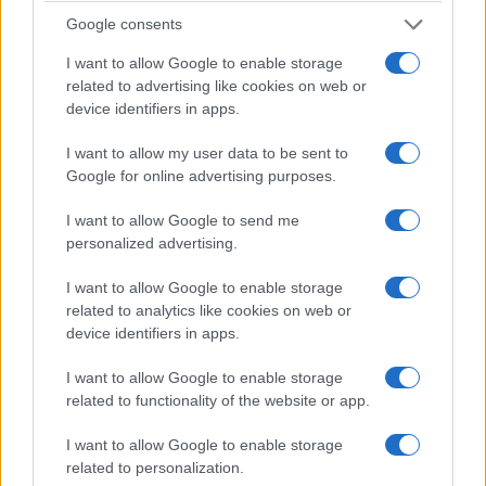
υπόλοιπη Ελλάδα. Είχε ήδη τα προβλήματά
Google consents
της, λόγω έλλειψης νέας μουσικής
I want to allow Google to enable storage
δημιουργίας, που παραδοσιακά ιστορούσε,
related to advertising like cookies on web or
κυρίως αλλά όχι πάντα, μεγάλα ιστορικά
device identifiers in apps.
γεγονότα. Δυστυχώς, οι νεότεροι σκοποί είναι
I want to allow my user data to be sent to
αυτοί του Μακεδονικού Αγώνα (π.χ., ‘Λούκας’).
Google for online advertising purposes.
Έκτοτε δεν δημιουργήθηκαν νέα τραγούδια. Τα
I want to allow Google to send me
λίγα τραγούδια της Κατοχής και του Εμφυλίου
personalized advertising.
κατατάσσονται στα αντάρτικα, παρά στα
I want to allow Google to enable storage
δημοτικά τραγούδια, και δεν είναι χορευτικά. Η
related to analytics like cookies on web or
κατάσταση ήταν κρίσιμη μέχρι περίπου πριν 20
device identifiers in apps.
χρόνια, όταν παλιοί οργανοπαίκτες
I want to allow Google to enable storage
αποσύρονταν και νέοι μουσικοί δεν έμπαιναν
related to functionality of the website or app.
στις μπάντες. Ευτυχώς τα Μουσικά Σχολεία,
I want to allow Google to enable storage
π.χ., της Σιάτιστας, έκαναν πολύ καλή δουλειά
related to personalization.
και τώρα έχουμε πολλές νέες καλές μπάντες