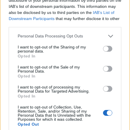
Μακεδονικού αγώνα (για τους Έλληνες) και,
disclosure of your personal information by third parties on the
IAB’s list of downstream participants. This information may
αντίστοιχα, το ‘Eleno Kerko’ της επανάστασης
also be disclosed by us to third parties on the
IAB’s List of
του Ίλιντεν (για τους Σλαβομακεδόνες). Είναι
Downstream Participants
that may further disclose it to other
third parties.
δυστυχώς αυτονόητο ότι τέτοια τραγούδια δεν
είναι ακριβώς ευπρόσδεκτα, όταν
Please note that this website/app uses one or more Google
Personal Data Processing Opt Outs
services and may gather and store information including but
τραγουδιούνται στην λάθος πλευρά των
not limited to your visit or usage behaviour. You may click to
I want to opt-out of the Sharing of my
συνόρων μας (ένθεν και ένθεν). Αντίθετα, τα
personal data.
grant or deny consent to Google and its third-party tags to
Opted In
ορχηστρικά κομμάτια και χοροί είναι παντού
use your data for below specified purposes in below Google
consent section.
I want to opt-out of the Sale of my
δημοφιλή.
Personal Data.
Opted In
Το αποτέλεσμα είναι να δέχεται η εντόπια
I want to opt-out of processing my
μουσική παράδοση της Δυτικής Μακεδονίας
Personal Data for Targeted Advertising.
Opted In
μεγάλη πίεση. Σημειωτέον ότι η Δυτική
Μακεδονία έχει να επιδείξει μουσικά
I want to opt-out of Collection, Use,
Retention, Sale, and/or Sharing of my
διαμάντια, όπως η ‘Λόντζια’ του Πενταλόφου
Personal Data that Is Unrelated with the
Purposes for which it was collected.
Κοζάνης, που είναι σχεδόν άγνωστα στην
Opted Out