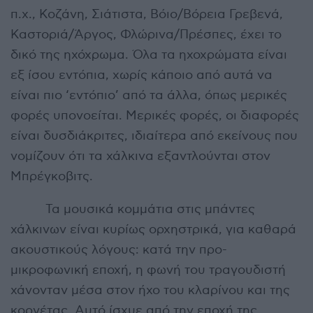
π.χ., Κοζάνη, Σιάτιστα, Βόιο/Βόρεια Γρεβενά,
Καστοριά/Άργος, Φλώρινα/Πρέσπες, έχει το
δικό της ηχόχρωμα. Όλα τα ηχοχρώματα είναι
εξ ίσου εντόπια, χωρίς κάποιο από αυτά να
είναι πιο ‘εντόπιο’ από τα άλλα, όπως μερικές
φορές υπονοείται. Μερικές φορές, οι διαφορές
είναι δυσδιάκριτες, ιδιαίτερα από εκείνους που
νομίζουν ότι τα χάλκινα εξαντλούνται στον
Μπρέγκοβιτς.
Τα μουσικά κομμάτια στις μπάντες
χάλκινων είναι κυρίως ορχηστρικά, για καθαρά
ακουστικούς λόγους: κατά την προ-
μικροφωνική εποχή, η φωνή του τραγουδιστή
χάνονταν μέσα στον ήχο του κλαρίνου και της
κορνέτας. Αυτό ίσχυε από την εποχή της