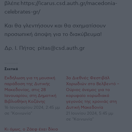
βλέπε https://icarus.csd.auth.gr/macedonia-
celebrates-gr/
Και θα γλεντήσουν και θα σχηματίσουν
προσωπική άποψη για το διακύβευμα!
Δρ. Ι. Πήτας pitas@csd.auth.gr
Σχετικά
Εκδήλωση για τη μουσική
3ο Διεθνές Φεστιβάλ
παράδοση της Δυτικής
Χορωδιών στο Βελβεντό –
Μακεδονίας, στις 28
Ούριος άνεμος για το
Ιανουαρίου, στη Δημοτική
κορυφαίο χορωδιακό
Βιβλιοθήκη Κοζάνης
γεγονός της χρονιάς στη
16 Ιανουαρίου 2024, 2:45 μμ
Δυτική Μακεδονία
σε "Κοινωνία"
21 Ιουνίου 2024, 5:45 μμ
σε "Κοινωνία"
Κι όμως, ο Ζάεφ έχει δίκιο