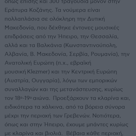
όπως επίσης και 300 τραγούδια μόνον στην
Εράτυρα Κοζάνης. Τα νούμερα είναι
πολλαπλάσια σε ολόκληρη την Δυτική
Μακεδονία, που δέχθηκε έντονες μουσικές
επιδράσεις από την Ήπειρο, την Θεσσαλία,
αλλά και τα Βαλκάνια (Κωνσταντινούπολη,
Αλβανία, Β. Μακεδονία, Σερβία, Ρουμανία), την
Ανατολική Ευρώπη (π.χ., εβραϊκή
μουσική Klezmer) και την Κεντρική Ευρώπη
(Αυστρία, Ουγγαρία), λόγω των εμπορικών
συναλλαγών και της μετανάστευσης, κυρίως
τον 18
-19
αιώνα. Προεξάρχουν τα κλαρίνα και,
ο
ο
ειδικότερα τα χάλκινα, από τα βόρεια σύνορα
μέχρι την περιοχή των Γρεβενών. Νοτιότερα,
όπως και στην Ήπειρο, έχουμε μπάντες κυρίως
με κλαρίνα και βιολιά. Βέβαια κάθε περιοχή,