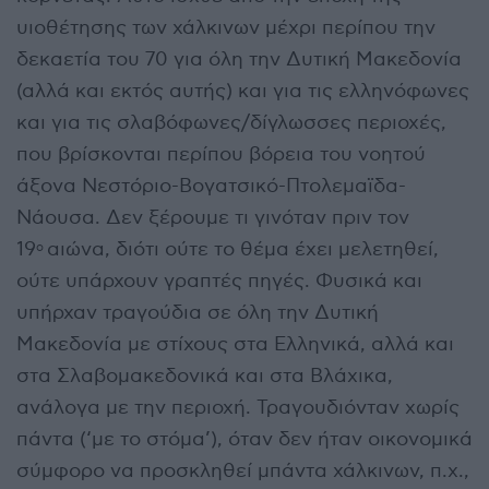
υιοθέτησης των χάλκινων μέχρι περίπου την
δεκαετία του 70 για όλη την Δυτική Μακεδονία
(αλλά και εκτός αυτής) και για τις ελληνόφωνες
και για τις σλαβόφωνες/δίγλωσσες περιοχές,
που βρίσκονται περίπου βόρεια του νοητού
άξονα Νεστόριο-Βογατσικό-Πτολεμαϊδα-
Νάουσα. Δεν ξέρουμε τι γινόταν πριν τον
19
αιώνα, διότι ούτε το θέμα έχει μελετηθεί,
ο
ούτε υπάρχουν γραπτές πηγές. Φυσικά και
υπήρχαν τραγούδια σε όλη την Δυτική
Μακεδονία με στίχους στα Ελληνικά, αλλά και
στα Σλαβομακεδονικά και στα Βλάχικα,
ανάλογα με την περιοχή. Τραγουδιόνταν χωρίς
πάντα (‘με το στόμα’), όταν δεν ήταν οικονομικά
σύμφορο να προσκληθεί μπάντα χάλκινων, π.χ.,