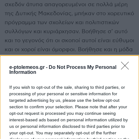
σχεδόν άτυπα απαγορευμένοι σε πολλά μέρη
της Δυτικής Μακεδονίας, μπήκαν στο χορευτικό
πρόγραμμα των σχολείων και πολιτιστικών
συλλόγων και κυριάρχησαν. Βοήθησε σ’ αυτό
και το γεγονός ότι οι σκοποί αυτοί είναι εύθυμοι
και οι χοροί είναι όμορφοι. Βοήθησε και η μόδα
Μπρέγκοβιτς. Βοήθησαν και οι φθηνές μπάντες
χάλκινων από την Β. Μακεδονία, ακόμα και την
e-ptolemeos.gr -
Do Not Process My Personal
Information
Σερβία που κατέκλυσαν, π.χ., τους γιορτασμούς
του Δωδεκαήμερου. Δικαιολογημένα, οι βόρειοι
If you wish to opt-out of the sale, sharing to third parties, or
processing of your personal or sensitive information for
γείτονές μας θα μπορούσαν να μας
targeted advertising by us, please use the below opt-out
κατηγορήσουν για λεηλασία του πολιτιστικού
section to confirm your selection. Please note that after your
τους αποθέματος. Βεβαίως υπήρξαν και
opt-out request is processed you may continue seeing
interest-based ads based on personal information utilized by
τραγούδια-σύμβολα, όπως ‘Μακεδονία
us or personal information disclosed to third parties prior to
ξακουστή’ και ο ‘Παύλος Μελάς’ του
your opt-out. You may separately opt-out of the further