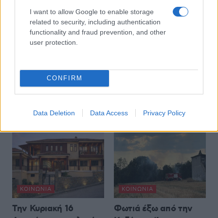
I want to allow Google to enable storage
7 Αυγούστου 2026, 8:31 μμ
Καστοριά: 20χρονη
related to security, including authentication
κατάλαβε ότι πήγε να
functionality and fraud prevention, and other
πέσει θύμα
user protection.
τηλεφωνικής απάτης
και ενημέρωσε την
Αστυνομία – Πιάσανε
CONFIRM
επ’ αυτοφώρω τους
δράστες
Data Deletion
Data Access
Privacy Policy
7 Αυγούστου 2026, 8:03 μμ
ΚΟΙΝΩΝΊΑ
ΚΟΙΝΩΝΊΑ
Την Κυριακή 16
Φωτιά έξω από την