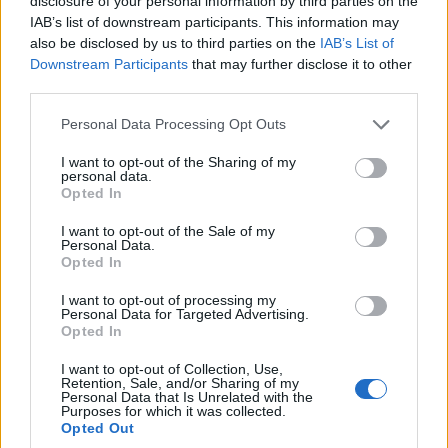
disclosure of your personal information by third parties on the
IAB’s list of downstream participants. This information may
also be disclosed by us to third parties on the
IAB’s List of
Downstream Participants
that may further disclose it to other
third parties.
Please note that this website/app uses one or more Google
Personal Data Processing Opt Outs
services and may gather and store information including but
not limited to your visit or usage behaviour. You may click to
I want to opt-out of the Sharing of my
personal data.
grant or deny consent to Google and its third-party tags to
Opted In
use your data for below specified purposes in below Google
consent section.
I want to opt-out of the Sale of my
Personal Data.
Opted In
I want to opt-out of processing my
Personal Data for Targeted Advertising.
Opted In
I want to opt-out of Collection, Use,
Retention, Sale, and/or Sharing of my
Personal Data that Is Unrelated with the
Purposes for which it was collected.
Opted Out