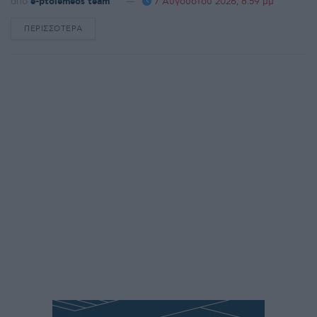
από
e-ptolemeos team
7 Αυγούστου 2026, 6:59 μμ
ΠΕΡΙΣΣΌΤΕΡΑ
DETAILS