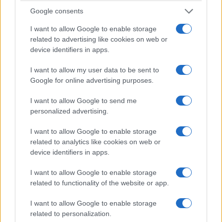
Google consents
ΠΟΛΙΤΙΣΜΌΣ
ΜΟΥΣΙΚΈΣ ΕΠΙΛΟΓΈΣ
I want to allow Google to enable storage
related to advertising like cookies on web or
Η Φιλαρμονική
Οι μουσικές επιλογές
device identifiers in apps.
«Πανδώρα» και ο
του e-ptolemeos.gr:
Σύνδεσμος
Jimmy James & The
I want to allow my user data to be sent to
Γραμμάτων & Τεχνών
Vagabonds – Now Is
Google for online advertising purposes.
εκπροσωπούν την
the Time (1976)
I want to allow Google to send me
Κοζάνη στο 27ο
7 Αυγούστου 2026, 9:00 μμ
personalized advertising.
Διεθνές Φεστιβάλ
Νεανικών Ορχηστρών
I want to allow Google to enable storage
related to analytics like cookies on web or
7 Αυγούστου 2026, 9:30 μμ
device identifiers in apps.
I want to allow Google to enable storage
related to functionality of the website or app.
I want to allow Google to enable storage
related to personalization.
ΚΟΙΝΩΝΊΑ
ΑΣΤΥΝΟΜΙΚΌ ΔΕΛΤΊΟ