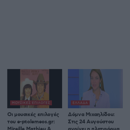
ΜΟΥΣΙΚΈΣ ΕΠΙΛΟΓΈΣ
ΕΛΛΆΔΑ
Οι μουσικές επιλογές
Δόμνα Μιχαηλίδου:
του e-ptolemeos.gr:
Στις 24 Αυγούστου
Mireille Mathieu &
ανοίγει η πλατφόρμα