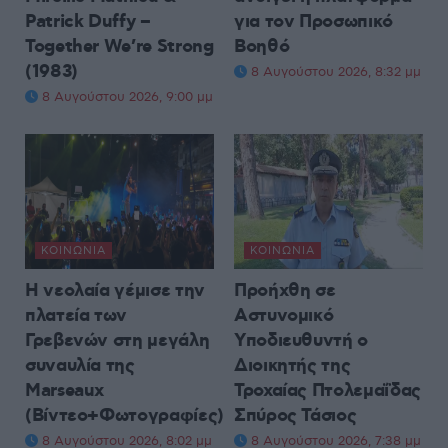
Patrick Duffy –
για τον Προσωπικό
Together We’re Strong
Βοηθό
(1983)
8 Αυγούστου 2026, 8:32 μμ
8 Αυγούστου 2026, 9:00 μμ
ΚΟΙΝΩΝΊΑ
ΚΟΙΝΩΝΊΑ
Η νεολαία γέμισε την
Προήχθη σε
πλατεία των
Αστυνομικό
Γρεβενών στη μεγάλη
Υποδιευθυντή ο
συναυλία της
Διοικητής της
Marseaux
Τροχαίας Πτολεμαΐδας
(Βίντεο+Φωτογραφίες)
Σπύρος Τάσιος
8 Αυγούστου 2026, 8:02 μμ
8 Αυγούστου 2026, 7:38 μμ