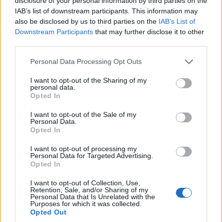
disclosure of your personal information by third parties on the
δεξιότερη πτέρυγα της ΝΔ που εμφανίζονται
IAB’s list of downstream participants. This information may
υπέρ της ρύθμισης. Για παράδειγμα, σύμφωνα
also be disclosed by us to third parties on the
IAB’s List of
Downstream Participants
that may further disclose it to other
με πληροφορίες, θετικός είναι ο πρωην
third parties.
υπουργός και βουλευτής Σερρών Κώστας Αχ.
Please note that this website/app uses one or more Google
Personal Data Processing Opt Outs
Καραμανλής, ο οποίος υπογραμμίζει ότι η ΝΔ
services and may gather and store information including but
ήταν που έκανε μεγάλες θεσμικές τομές, όπως
not limited to your visit or usage behaviour. You may click to
I want to opt-out of the Sharing of my
personal data.
grant or deny consent to Google and its third-party tags to
η νομιμοποίηση του ΚΚΕ και το δημοψήφισμα
Opted In
use your data for below specified purposes in below Google
για το Πολιτειακό.
consent section.
I want to opt-out of the Sale of my
Personal Data.
Opted In
I want to opt-out of processing my
Personal Data for Targeted Advertising.
Opted In
I want to opt-out of Collection, Use,
Retention, Sale, and/or Sharing of my
Personal Data that Is Unrelated with the
Purposes for which it was collected.
Opted Out