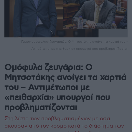
Γάμος ομόφυλων ζευγαριών: Ο Μητσοτάκης ανοίγει τα χαρτιά του -
Αντιμέτωποι με «πειθαρχία» υπουργοί που προβληματίζονται
Ομόφυλα ζευγάρια: Ο
Μητσοτάκης ανοίγει τα χαρτιά
του – Αντιμέτωποι με
«πειθαρχία» υπουργοί που
προβληματίζονται
Στη λίστα των προβληματισμένων με όσα
άκουσαν από τον κόσμο κατά το διάστημα των