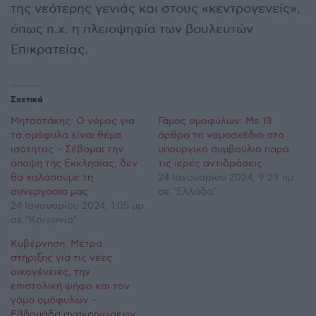
της νεότερης γενιάς και στους «κεντρογενείς»,
όπως π.χ. η πλειοψηφία των βουλευτών
Επικρατείας.
Σχετικά
Μητσοτάκης: Ο νόμος για
Γάμος ομοφύλων: Με 13
τα ομόφυλα είναι θέμα
άρθρα το νομοσχέδιο στο
ισότητας – Σέβομαι την
υπουργικό συμβούλιο παρά
άποψη της Εκκλησίας, δεν
τις ιερές αντιδράσεις
θα χαλάσουμε τη
24 Ιανουαρίου 2024, 9:29 πμ
συνεργασία μας
σε "Ελλάδα"
24 Ιανουαρίου 2024, 1:05 μμ
σε "Κοινωνία"
Κυβέρνηση: Μέτρα
στήριξης για τις νέες
οικογένειες, την
επιστολική ψήφο και τον
γάμο ομόφυλων –
Εβδομάδα ανακοινώσεων