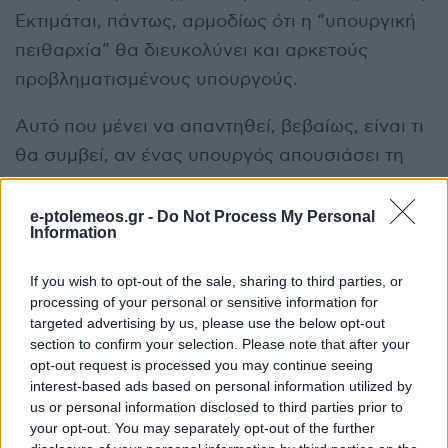
Εκτιμάται, πάντως, αρμοδίως ότι η “υπουργική
πειθαρχία” θα διευκολύνει και αρκετούς
προβληματισμένους υπουργούς.
Αυτό που μένει να απαντηθεί, βεβαίως, είναι τι
θα συμβεί, αν ένας υπουργός απουσιάσει τη
μέρα ψήφισης του εν λόγω νομοσχεδίου, όπως
είχε γίνει και το 2015 με το σύμφωνο
e-ptolemeos.gr -
Do Not Process My Personal
Information
συμβίωσης. Μόνο που τότε η ΝΔ δεν ήταν
κυβέρνηση.
If you wish to opt-out of the sale, sharing to third parties, or
processing of your personal or sensitive information for
Ο Καραμανλής και οι θετικοί
targeted advertising by us, please use the below opt-out
section to confirm your selection. Please note that after your
«δεξιοί»
opt-out request is processed you may continue seeing
interest-based ads based on personal information utilized by
Από την άλλη, υπάρχει μια σειρά στελεχών που
us or personal information disclosed to third parties prior to
your opt-out. You may separately opt-out of the further
προέρχονται από την πιο «παραδοσιακή» ή τη