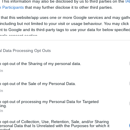
. This information may also be disclosed by us to third parties on the
IA
Participants
that may further disclose it to other third parties.
 that this website/app uses one or more Google services and may gath
 Επικαιρότητα
Reading T
including but not limited to your visit or usage behaviour. You may click 
 to Google and its third-party tags to use your data for below specifi
News
και μάθετε πρώτοι όλες τις ειδήσε
ogle consent section.
l Data Processing Opt Outs
o opt-out of the Sharing of my personal data.
In
o opt-out of the Sale of my Personal Data.
In
κλήθηκε τις μεσημβρινές ώρες τ
to opt-out of processing my Personal Data for Targeted
ing.
22 Σεπτεμβρίου 2025, στην κοινό
In
Στην περιοχή έσπευσαν άμεσα δυ
o opt-out of Collection, Use, Retention, Sale, and/or Sharing
ersonal Data that Is Unrelated with the Purposes for which it
lected.