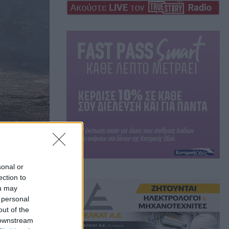
sonal or
ection to
νης
ou may
 personal
out of the
 downstream