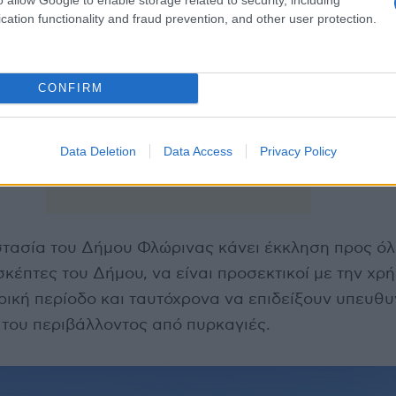
cation functionality and fraud prevention, and other user protection.
CONFIRM
Data Deletion
Data Access
Privacy Policy
στασία του Δήμου Φλώρινας κάνει έκκληση προς όλ
σκέπτες του Δήμου, να είναι προσεκτικοί με την χρ
ρική περίοδο και ταυτόχρονα να επιδείξουν υπευθυ
 του περιβάλλοντος από πυρκαγιές.