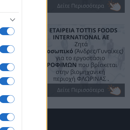
η
ωρούς από
ρχε
ας ζημιές.
αυτοτελούς
έσω
κές
απόκριση
 αρμόδιου
ενο
χή της