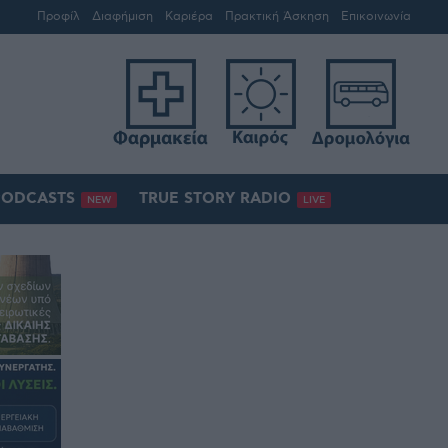
Προφίλ
Διαφήμιση
Καριέρα
Πρακτική Άσκηση
Επικοινωνία
PODCASTS
TRUE STORY RADIO
NEW
LIVE