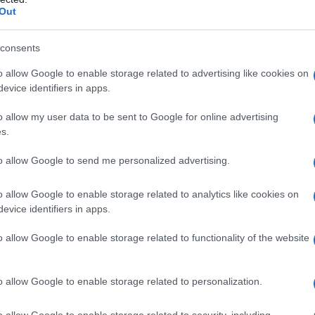
βεστικής, θέτοντας υπό έλεγχο τ
Out
consents
θηκε σε υπαίθριο παραποτάμιο χώρο καίγοντας σ
o allow Google to enable storage related to advertising like cookies on
evice identifiers in apps.
ε πρανές περιφερειακής οδού της Μελίτης, ενώ υπή
κταθεί σε διπλανή κατοικημένη περιοχή, προκαλώντ
o allow my user data to be sent to Google for online advertising
s.
 της Π.Υ. Φλώρινας, υπάλληλοι και μηχάνημα του 
ικής Προστασίας του Δήμου Φλώρινας κλήθηκαν μ
to allow Google to send me personalized advertising.
να συμβάλουν στην κατάσβεση, με τις πυροσβεστι
o allow Google to enable storage related to analytics like cookies on
μβαίνουν όπου χρειάζεται με ρίψεις νερού. Η αντ
evice identifiers in apps.
 της Πολιτικής Προστασίας του Δήμου όσο και του
ου Αθανάσιου Μπέλτσου ήταν άμεση και το φαινόμ
o allow Google to enable storage related to functionality of the website
ρίς να κινδυνέψει παρακείμενη κατοικημένη περιο
o allow Google to enable storage related to personalization.
o allow Google to enable storage related to security, including