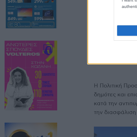
authenti
Η Πολιτική Προ
δημότες και επι
κατά την αντιπυ
την διασφάλιση