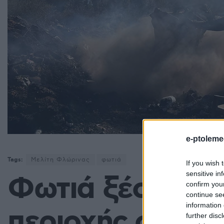
e-ptoleme
Tags:
Μελίτη Φλώρινας
φωτιά
If you wish 
sensitive in
Φωτιά ξέσπασε 
confirm you
continue se
information 
περιοχής στην 
further disc