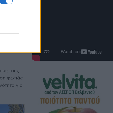
ους τους
ήση φωτιάς
νότητα για