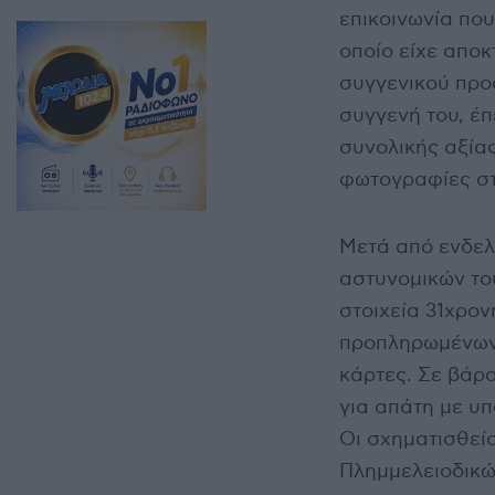
επικοινωνία που
οποίο είχε απο
συγγενικού προ
συγγενή του, έ
συνολικής αξίας
φωτογραφίες στ
Μετά από ενδελ
αστυνομικών το
στοιχεία 31χρον
προπληρωμένων 
κάρτες. Σε βάρ
για απάτη με υπ
Οι σχηματισθεί
Πλημμελειοδικώ