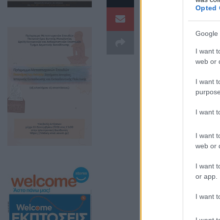
Opted 
Google 
I want t
web or d
I want t
purpose
I want 
I want t
web or d
I want t
or app.
👍 Ακολουθή
I want t
I want t