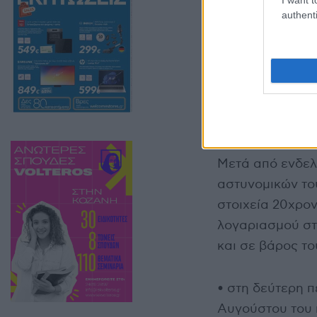
authenti
Αναλυτικότερα:
• στην πρώτη π
Ιανουαρίου του
επικοινωνία που
πλατφόρμας κοιν
μετέφερε σε τρα
την αγορά του,
Μετά από ενδελ
αστυνομικών το
στοιχεία 20χρον
λογαριασμού στ
και σε βάρος το
• στη δεύτερη π
Αυγούστου του 