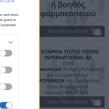
B’s List of
er and store
to grant or
ed purposes
ime: 1 min read
ις!
 του
 -1-