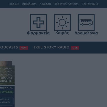
Προφίλ
Διαφήμιση
Καριέρα
Πρακτική Άσκηση
Επικοινωνία
PODCASTS
TRUE STORY RADIO
NEW
LIVE