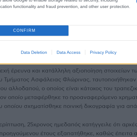
cation functionality and fraud prevention, and other user protection.
ερίπτωση, 28χρονος ημεδαπός κατήγγειλε ότι αρχές
 προηγούμενου έτους εξαπατήθηκε, καθώς έπειτα 
CONFIRM
 είχε με άγνωστο άτομο για αγορά βιντεοπαιχνιδιο
ωνικής δικτύωσης (ηλεκτρονική αγγελία), πείσθηκ
Data Deletion
Data Access
Privacy Policy
πεζικό λογαριασμό το χρηματικό ποσό των -480- ε
 χωρίς ωστόσο αυτή να ολοκληρωθεί ως είχε συμφω
εχή έρευνα και κατάλληλη αξιοποίηση στοιχείων τ
υ Τμήματος Ασφάλειας Φλώρινας, ταυτοποιήθηκαν
ου αλλοδαπού, ο οποίος είναι κάτοχος του τραπεζι
ον οποίο μεταφέρθηκε το προαναφερόμενο χρηματ
υ οποίου σχηματίσθηκε ποινική δικογραφία για απά
ερίπτωση, 25χρονος ημεδαπός κατήγγειλε ότι αρχέ
προηγούμενου έτους εξαπατήθηκε, καθώς έπειτα 