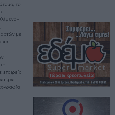
άτομο, το
ύ
ιθέμενο»
,
καρτών με
ρωσε.
ων
 τα
ε εταιρεία
νωτέρω
ικογραφία