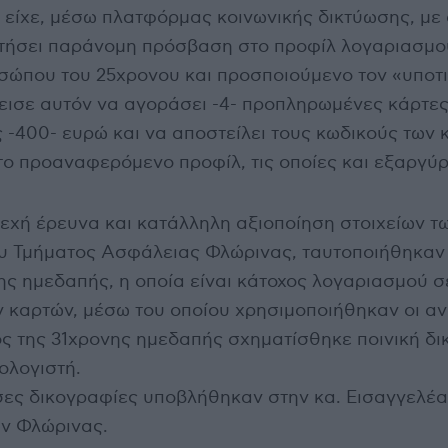
 είχε, μέσω πλατφόρμας κοινωνικής δικτύωσης, με 
κτήσει παράνομη πρόσβαση στο προφίλ λογαριασμο
σώπου του 25χρονου και προσποιούμενο τον «υποτ
πεισε αυτόν να αγοράσει -4- προπληρωμένες κάρτες
 -400- ευρώ και να αποστείλει τους κωδικούς των 
ο προαναφερόμενο προφίλ, τις οποίες και εξαργύ
εχή έρευνα και κατάλληλη αξιοποίηση στοιχείων τ
υ Τμήματος Ασφάλειας Φλώρινας, ταυτοποιήθηκαν
ης ημεδαπής, η οποία είναι κάτοχος λογαριασμού σ
καρτών, μέσω του οποίου χρησιμοποιήθηκαν οι α
ος της 31χρονης ημεδαπής σχηματίσθηκε ποινική δ
ολογιστή.
σες δικογραφίες υποβλήθηκαν στην κα. Εισαγγελέα
ν Φλώρινας.