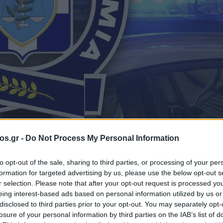
os.gr -
Do Not Process My Personal Information
να
Σύλληψη
Φλώρινα
to opt-out of the sale, sharing to third parties, or processing of your per
formation for targeted advertising by us, please use the below opt-out s
νος και 31χρονη
r selection. Please note that after your opt-out request is processed y
eing interest-based ads based on personal information utilized by us or
disclosed to third parties prior to your opt-out. You may separately opt-
ίτες και υπέκλε
losure of your personal information by third parties on the IAB’s list of