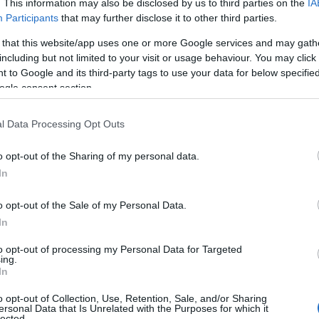
. This information may also be disclosed by us to third parties on the
IA
Participants
that may further disclose it to other third parties.
από 2.000 €
 that this website/app uses one or more Google services and may gath
including but not limited to your visit or usage behaviour. You may click 
 to Google and its third-party tags to use your data for below specifi
ogle consent section.
 Δελτίο
,
Κοινωνία
,
Τοπική Επικαιρότητα
Reading T
l Data Processing Opt Outs
News
και μάθετε πρώτοι όλες τις ειδήσε
o opt-out of the Sharing of my personal data.
In
o opt-out of the Sale of my Personal Data.
In
to opt-out of processing my Personal Data for Targeted
ing.
ενέργειες και η μεθοδική έρευνα των αστυνομικών
In
ειας Φλώρινας, είχαν ως αποτέλεσμα την εξιχνίαση
o opt-out of Collection, Use, Retention, Sale, and/or Sharing
ersonal Data that Is Unrelated with the Purposes for which it
ης και -1- περίπτωσης απάτης με υπολογιστή.
lected.