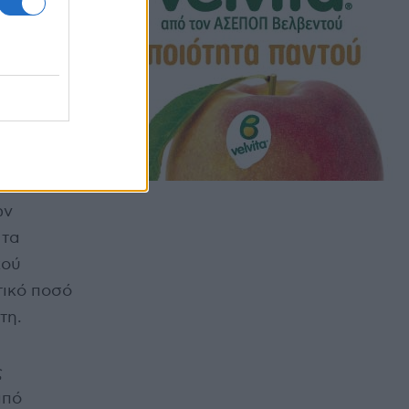
από
ύ, μέσω
ε και
υρώ, για
νηθεί.
ων
 τα
κού
ικό ποσό
τη.
ς
από