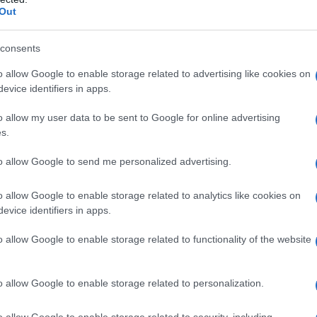
Out
consents
o allow Google to enable storage related to advertising like cookies on
evice identifiers in apps.
o allow my user data to be sent to Google for online advertising
s.
to allow Google to send me personalized advertising.
o allow Google to enable storage related to analytics like cookies on
evice identifiers in apps.
o allow Google to enable storage related to functionality of the website
στε τη νέα μας σελίδα για θέματα που
το Αμύνταιο και τη Φλώρινα 💙
o allow Google to enable storage related to personalization.
o allow Google to enable storage related to security, including