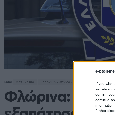
e-ptoleme
Tags:
Αστυνομία
Ελληνική Αστυνομία - ΕΛΑΣ
Νέα Φλώρι
If you wish 
sensitive in
Φλώρινα: 20χρο
confirm you
continue se
information 
εξαπάτησαν πολ
further disc